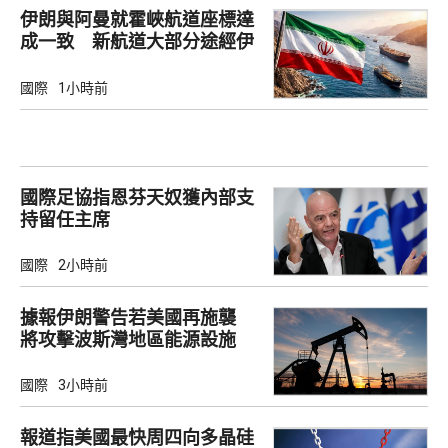
伊朗與阿曼就霍峽航道座標達
成一致 新航道大部分途經伊
朗領海
國際
1小時前
國際足協指恩芬天奴獲內部支
持留任主席
國際
2小時前
據報伊朗警告若美國再施襲
將攻擊波斯灣地區能源設施
國際
3小時前
報道指美國最快周四向多晶硅