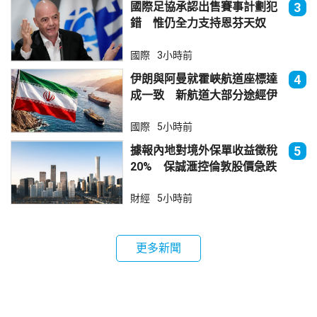
國際足協承認出售賽事計劃犯
3
錯 惟仍全力支持恩芬天奴
國際
3小時前
伊朗與阿曼就霍峽航道座標達
4
成一致 新航道大部分途經伊
朗領海
國際
5小時前
據報內地對境外保單收益徵稅
5
20% 保誠滙控倫敦股價急跌
財經
5小時前
更多新聞