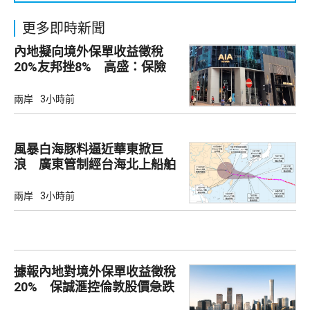
更多即時新聞
內地擬向境外保單收益徵稅
20%友邦挫8% 高盛：保險
股短期受壓
兩岸
3小時前
風暴白海豚料逼近華東掀巨
浪 廣東管制經台海北上船舶
兩岸
3小時前
據報內地對境外保單收益徵稅
20% 保誠滙控倫敦股價急跌