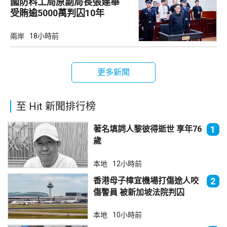
國防科工局原副局長張建華
受賄逾5000萬判囚10年
兩岸
18小時前
更多新聞
至 Hit 新聞排行榜
著名填詞人黎彼得逝世 享年76
1
歲
本地
12小時前
香港母子樟宜機場打傷途人咬
2
傷警員 被新加坡法院判囚
本地
10小時前