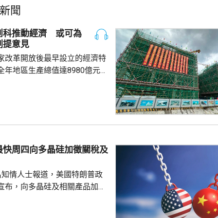
新聞
創科推動經濟 或可為
劃提意見
家改革開放後最早設立的經濟特
全年地區生產總值達8980億元人
5.7%；今年首季則逾2226億
季增幅6.3%。當地近年加強透過
工程，加快建設多個科學城和實
投入將增超過3.5%。 為善
然資源，廈門亦建設全國唯一省
區，採用「政府統籌+市場化營
最快周四向多晶硅加徵關稅及
計已完成13個項目，並有54個重
..
名知情人士報道，美國特朗普政
宣布，向多晶硅及相關產品加徵
並對多晶硅、晶圓、電池及組件，
定最低進口價格。 多晶硅是