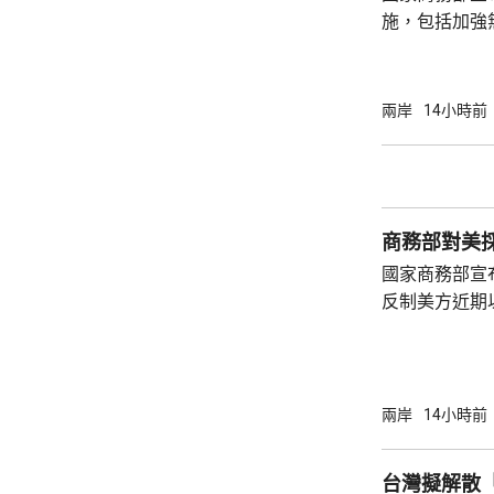
上謀取不正當利益
施，包括加強
管制。商務部
用物項出口管
安全和利益、
兩岸
14小時前
列入《兩用物
鍵零部件、相
核，不適用許可便利措
台新限制措施 將進一步反制 商務部發言人表
示，中美元首去
國家商務部宣
反制美方近期
國企業。6個
權」（Human R
織「維泰集團
的公司。 商務部批評，美方近期的制裁嚴重違
兩岸
14小時前
反國際法和國
主權、安全、
台灣擬解散