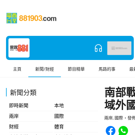
主頁
新聞/財經
節目精華
馬路的事
最
南部
新聞分類
域外
即時新聞
本地
兩岸
國際
兩岸, 國際
發佈 
Share to Face
Share t
財經
體育