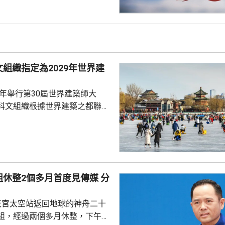
導體的關鍵原材料，華府的行動
國，以保護美國的多晶硅業界。
白宮都未對報道置評。
組織指定為2029年世界建
9年舉行第30屆世界建築師大
科文組織根據世界建築之都聯合
指定北京為2029年「世界建築之
未來的城市可持續發展願景，憑
合的傑出能力而獲此稱號。而北
建築遺產、蓬勃的城市轉型、面
休整2個多月首度見傳媒 分
願景，必將激發新一輪國際對
建築在提升人民生活質素，以及
天宮太空站返回地球的神舟二十
同遺產方面所發揮的...
組，經過兩個多月休整，下午在