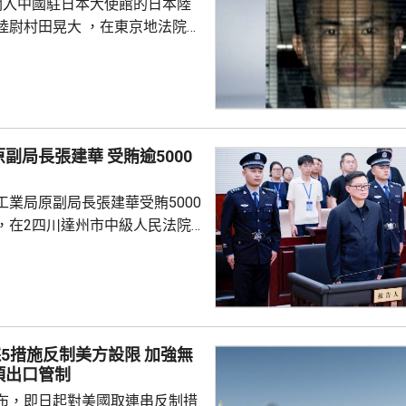
闖入中國駐日本大使館的日本陸
晃大 ，在東京地法院提
建築物、違反《槍刀法》和威脅
庭上聲稱，犯案動機是希望促使
的外交方針，指自己正在反省，
部份控罪，但不同意威脅罪行，
副局長張建華 受賄逾5000
的想法，他稱，並非可以輕易改
犯案。指給家人和職場造成巨大
工業局原副局長張建華受賄5000
件負責，不會自殺或...
，在2四川達州市中級人民法院
。 審理查明，張建華
2025年，利用擔任國家國防科技
師和副局長等職務便利，為有關
批、投資入股等方面提供幫助，
00多萬元。2021年至2025年
措施反制美方設限 加強無
其他國家工作人員職務上的行
項出口管制
員在企業經營、項目承攬等事項
布，即日起對美國取連串反制措