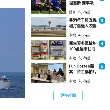
祖雲斯 賽事吸
引逾4.8萬球迷
體育
8小時前
入場
香港母子樟宜機
3
場打傷途人咬傷
警員 被新加坡
本地
4小時前
法院判囚
衞生署多區檢約
4
100盒疑未註冊
日本止痛藥 警
本地
9小時前
拘38歲男子
Fun Coffee騙
5
案｜苦主稱拍片
後遭遊說投資
本地
7小時前
立法會議員倡加
強保障
更多新聞