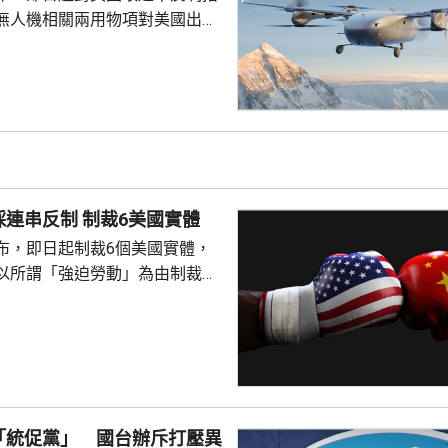
，...
無人機相關兩用物項對美國出口
發公告，指根據出口管制法和兩
制條例等法律法規，為維護國家
履行防擴散等國際義務，決定對
項出口管制清單》的無人機及關
關技術對美國出口，逐案從嚴審
施。 商務部：如美方出
商務部對美採連串反制 制裁6美國實體
年10月釜山會晤...
布，即日起制裁6個美國實體，
以所謂「強迫勞動」為由制裁中
實體包括非政府組織「中國人
ights in China）、勞動審計組
」，以及多間曾參與追蹤供應鏈
際關係基本準則，嚴重侵犯中國
發展利益；6個美國實體協助、
「統促黨」 國台辦斥打壓異