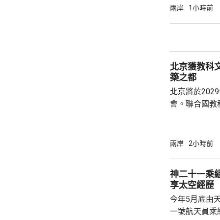
太陽能板和半
兩岸
1小時前
相信是針對中
美國商務部與
北京獲教科文
築之都
北京將於202
會。聯合國教
委員會推薦，
都」。 教科文組織表示，北京擁有豐富的建築
遺產，與面向
兩岸
2小時前
藉兩者有機結
京卓爾不群的
神二十一乘組
向未來的發展
享太空經歷
話，深入探討
今年5月底由
後代守護人類共
一號航天員乘