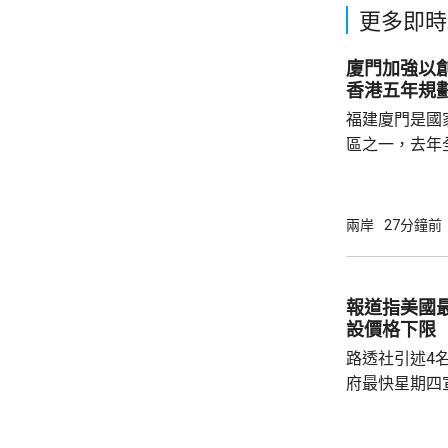
更多即時
廈門加強以
香港五年規
福建廈門是國
區之一，去年
民幣，按年增長
元人民幣，按
創新科技引領
兩岸
27分鐘前
驗室等，預料科研
用沿海城市天
級海洋高新園
報道指美國
運」模式，累
設價格下限
點推進項目，總.
路透社引述4
府最快星期四
15%關稅，
以及太陽能板等設