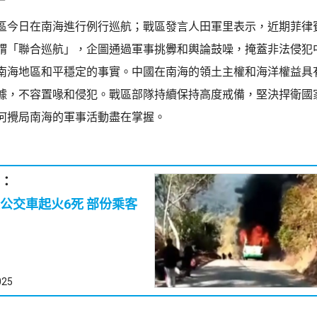
區今日在南海進行例行巡航；戰區發言人田軍里表示，近期菲律
謂「聯合巡航」，企圖通過軍事挑釁和輿論鼓噪，掩蓋非法侵犯
南海地區和平穩定的事實。中國在南海的領土主權和海洋權益具
據，不容置喙和侵犯。戰區部隊持續保持高度戒備，堅決捍衛國
何攪局南海的軍事活動盡在掌握。
：
車起火6死 部份乘客
025