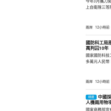
今年3月攜刀
上自衛隊三等陸尉村田
訊，被控闖入
等罪名；他在
中國轉變強硬
兩岸
12小時前
感到後悔。 日本傳媒報道，村田在法庭上表現
冷靜。他承認
國防科工局原
對於犯案動機
萬判囚10年
變，但不會再
國家國防科技
困擾，打算為事
多萬元人民幣
一審判處有期徒刑10年
在2008年至
工業局總工程
兩岸
12小時前
人員在行政審
非法收受財物43
中國採5
精選
退休後，通過
人機兩用物
為，為有關人
國家商務部宣