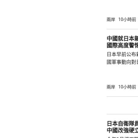
北京航天城舉
神二十一乘組
個乘組在軌駐
兩岸
10小時前
次出艙任務，
次太空應急行
中國就日本新
應急體系經歷
國際高度警
碎片撞擊的處
日本早前公布
船返回，還是應
國軍事動向對
挑戰，中方提
方再次無端抹
脅」，妄議中
兩岸
10小時前
政，中方對此
有關軍事活動
分割的一部分
解決台灣問題
日本自衛隊員村田
喙。釣魚島及
中國改強硬
土，...