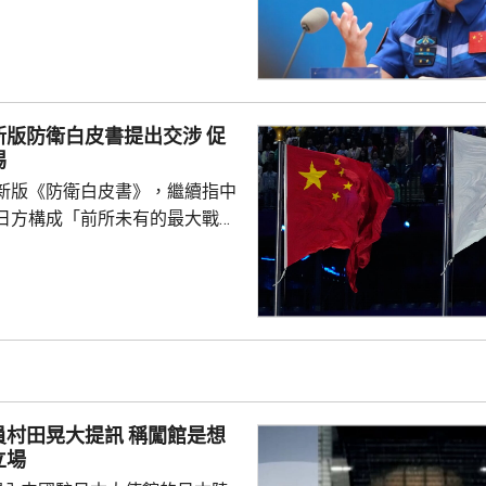
行記者會，分享在太空的經歷。
在太空度過210天，創造中國單
留最長時間的紀錄，其間完成3
並經歷中國載人航天工程史上首
動。指令長張陸表示，中國天地
版防衛白皮書提出交涉 促
實戰考驗。無論是飛船遭受太空
惕
置、駐留周期動態調整、乘組換
新版《防衛白皮書》，繼續指中
急發射組織實施，整套...
日方構成「前所未有的最大戰略
出交涉；外交部言人林劍譴責日
黑指責中方，炒作所謂「中國威
國台灣事務，粗暴干涉中國內
強烈不滿、堅決反對，強調中國
正當合理。台灣是中國領土不可
，台灣問題純屬中國內政，如何
是中國人自己的事，不容日方置
晃大提訊 稱闖館是想
附屬島嶼自古就是中國固有領
立場