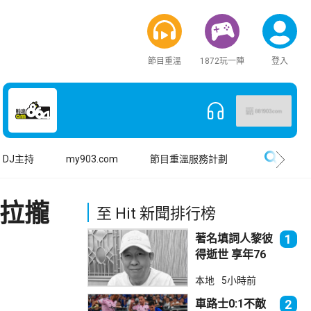
節目重溫
1872玩一陣
登入
搜尋
DJ主持
my903.com
節目重溫服務計劃
菲拉攏
至 Hit 新聞排行榜
著名填詞人黎彼
1
得逝世 享年76
歲
本地
5小時前
車路士0:1不敵
2