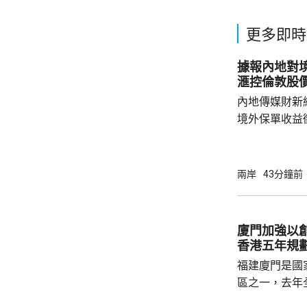
更多即時
據報內地對境
滙控倫敦股
內地傳媒財新
境外保單收益
往的監管漏洞
業人士指，北
象包括分紅收
兩岸
43分鐘前
述保險業人士
標準，並非市
稅，可能取決
廈門加強以
的效率；若保
香港五年規
務局又有數據處
福建廈門是國
區之一，去年
民幣，按年增長