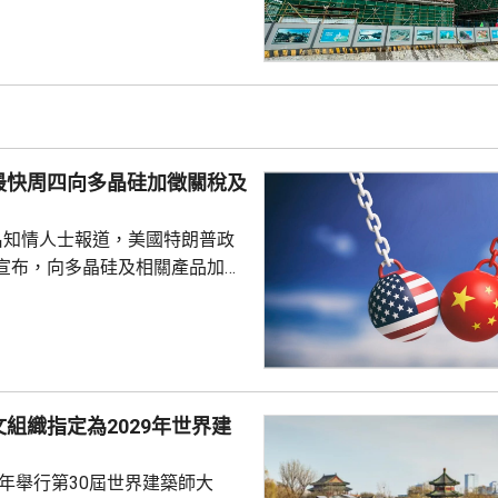
季增幅6.3%。當地近年加強透過
工程，加快建設多個科學城和實
投入將增超過3.5%。 為善
然資源，廈門亦建設全國唯一省
區，採用「政府統籌+市場化營
計已完成13個項目，並有54個重
最快周四向多晶硅加徵關稅及
..
名知情人士報道，美國特朗普政
宣布，向多晶硅及相關產品加徵
並對多晶硅、晶圓、電池及組件，
定最低進口價格。 多晶硅是
導體的關鍵原材料，華府的行動
國，以保護美國的多晶硅業界。
白宮都未對報道置評。
組織指定為2029年世界建
9年舉行第30屆世界建築師大