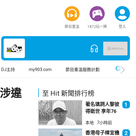
節目重溫
1872玩一陣
登入
搜尋
DJ主持
my903.com
節目重溫服務計劃
 涉違
至 Hit 新聞排行榜
著名填詞人黎彼
1
得逝世 享年76
歲
本地
7小時前
香港母子樟宜機
2