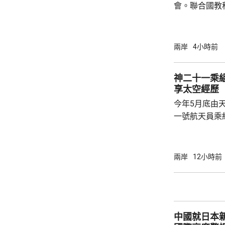
會。聯合國教
委員會推薦，
都」。 教科文組織表示，北京擁有豐富的建築
遺產，與面向
兩岸
4小時前
藉兩者有機結
京卓爾不群的
神二十一乘組
向未來的發展
享太空經歷
話，深入探討
今年5月底由
後代守護人類共
一號航天員乘
北京航天城舉
神二十一乘組
個乘組在軌駐
兩岸
12小時前
次出艙任務，
次太空應急行
應急體系經歷
碎片撞擊的處
中國就日本新
船返回，還是應