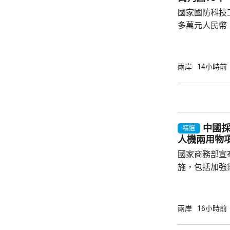
變，但不會再
國家國防科技
困擾，打算為事
多萬元人民幣
一審判處有期徒刑10年
在2008年至
工業局總工程
兩岸
14小時前
人員在行政審
非法收受財物43
退休後，通過
為，為有關人
中國採5
上謀取不正當利益
精選
人機兩用物
國家商務部宣
施，包括加強
管制。商務部
用物項出口管
安全和利益、
兩岸
16小時前
列入《兩用物