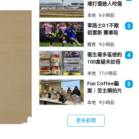
場打傷途人咬傷
警員 被新加坡
本地
6小時前
法院判囚
車路士0:1不敵
3
祖雲斯 賽事吸
引逾4.8萬球迷
體育
9小時前
入場
衞生署多區檢約
4
100盒疑未註冊
日本止痛藥 警
本地
11小時前
拘38歲男子
Fun Coffee騙
5
案｜苦主稱拍片
後遭遊說投資
本地
9小時前
立法會議員倡加
強保障
更多新聞