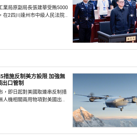
犯案。指給家人和職場造成巨大
工業局原副局長張建華受賄5000
件負責，不會自殺或...
，在2四川達州市中級人民法院
。 審理查明，張建華
2025年，利用擔任國家國防科技
師和副局長等職務便利，為有關
批、投資入股等方面提供幫助，
00多萬元。2021年至2025年
其他國家工作人員職務上的行
員在企業經營、項目承攬等事項
措施反制美方設限 加強無
，...
項出口管制
布，即日起對美國取連串反制措
無人機相關兩用物項對美國出口
發公告，指根據出口管制法和兩
制條例等法律法規，為維護國家
履行防擴散等國際義務，決定對
項出口管制清單》的無人機及關