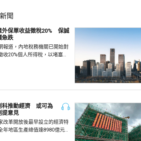
新聞
外保單收益徵稅20% 保誠
價急跌
網報道，內地稅務機關已開始對
徵收20%個人所得稅，以堵塞以
。報道引述稅務律師和香港保險
京和杭州已有徵稅案例，徵稅對
益和預繳保費利息收益。報道引
指，目前被徵稅的案例沒有明確
場一般認為的大額保單才被徵
於地方稅務當局接觸和處理數據
創科推動經濟 或可為
單退出和有退出收益，而當地稅
劃提意見
理能力，就會徵稅。 受消息...
家改革開放後最早設立的經濟特
全年地區生產總值達8980億元人
5.7%；今年首季則逾2226億