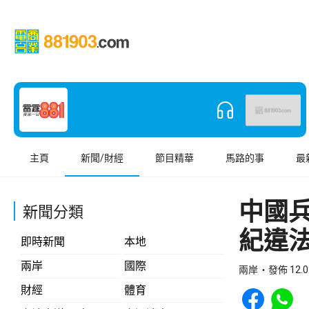
主頁
新聞/財經
節目精華
馬路的事
最
中國
新聞分類
紀違
即時新聞
本地
兩岸
國際
兩岸
發佈 12.0
Share to Face
Share t
財經
體育