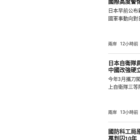
國際高度警
日本早前公布
國軍事動向對
挑戰，中方提
方再次無端抹
脅」，妄議中
兩岸
12小時前
政，中方對此
有關軍事活動
日本自衛隊員村田
分割的一部分
中國改強硬
解決台灣問題
今年3月攜刀
喙。釣魚島及
上自衛隊三等陸尉村田
土，...
訊，被控闖入
等罪名；他在
中國轉變強硬
兩岸
13小時前
感到後悔。 日本傳媒報道，村田在法庭上表現
冷靜。他承認
國防科工局原
對於犯案動機
萬判囚10年