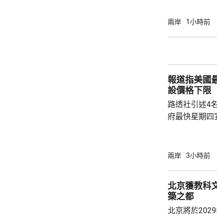
元人民幣，按
創新科技引領
兩岸
1小時前
驗室等，預料科研
用沿海城市天
級海洋高新園
運」模式，累
報道指美國
點推進項目，總.
設價格下限
路透社引述4
府最快星期四
15%關稅，
以及太陽能板等設
太陽能板和半
兩岸
3小時前
相信是針對中
美國商務部與
北京獲教科文
築之都
北京將於202