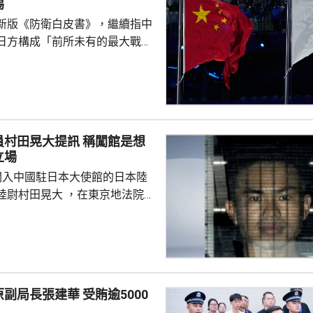
惕
新版《防衛白皮書》，繼續指中
日方構成「前所未有的最大戰略
出交涉；外交部言人林劍譴責日
黑指責中方，炒作所謂「中國威
國台灣事務，粗暴干涉中國內
強烈不滿、堅決反對，強調中國
正當合理。台灣是中國領土不可
晃大提訊 稱闖館是想
，台灣問題純屬中國內政，如何
立場
是中國人自己的事，不容日方置
闖入中國駐日本大使館的日本陸
附屬島嶼自古就是中國固有領
晃大 ，在東京地法院提
建築物、違反《槍刀法》和威脅
庭上聲稱，犯案動機是希望促使
的外交方針，指自己正在反省，
部份控罪，但不同意威脅罪行，
副局長張建華 受賄逾5000
的想法，他稱，並非可以輕易改