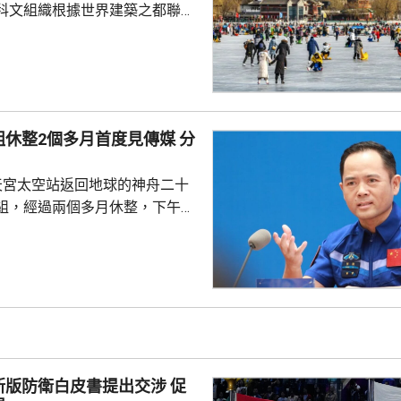
科文組織根據世界建築之都聯合
指定北京為2029年「世界建築之
未來的城市可持續發展願景，憑
合的傑出能力而獲此稱號。而北
建築遺產、蓬勃的城市轉型、面
休整2個多月首度見傳媒 分
願景，必將激發新一輪國際對
建築在提升人民生活質素，以及
天宮太空站返回地球的神舟二十
同遺產方面所發揮的...
組，經過兩個多月休整，下午在
行記者會，分享在太空的經歷。
在太空度過210天，創造中國單
留最長時間的紀錄，其間完成3
並經歷中國載人航天工程史上首
動。指令長張陸表示，中國天地
實戰考驗。無論是飛船遭受太空
置、駐留周期動態調整、乘組換
版防衛白皮書提出交涉 促
急發射組織實施，整套...