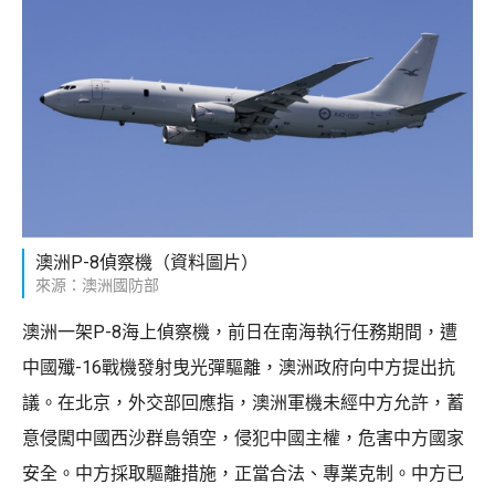
澳洲P-8偵察機（資料圖片）
來源：澳洲國防部
澳洲一架P-8海上偵察機，前日在南海執行任務期間，遭
中國殲-16戰機發射曳光彈驅離，澳洲政府向中方提出抗
議。在北京，外交部回應指，澳洲軍機未經中方允許，蓄
意侵闖中國西沙群島領空，侵犯中國主權，危害中方國家
安全。中方採取驅離措施，正當合法、專業克制。中方已