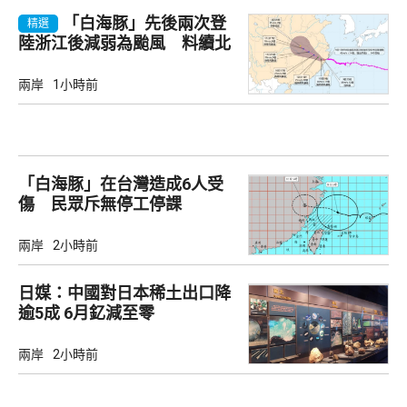
「白海豚」先後兩次登
精選
陸浙江後減弱為颱風 料續北
上
兩岸
1小時前
「白海豚」在台灣造成6人受
傷 民眾斥無停工停課
兩岸
2小時前
日媒：中國對日本稀土出口降
逾5成 6月釔減至零
兩岸
2小時前