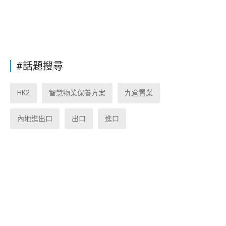
#話題搜尋
HK2
智慧物業保養方案
九倉置業
內地進出口
出口
進口