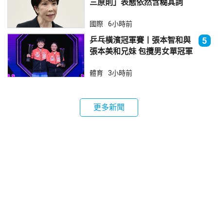
三原則」表態依然含糊其詞
國際
6小時前
乒乓橫濱冠軍賽丨張本智和與
5
張本美和兄妹 包攬男女單冠軍
體育
3小時前
更多新聞