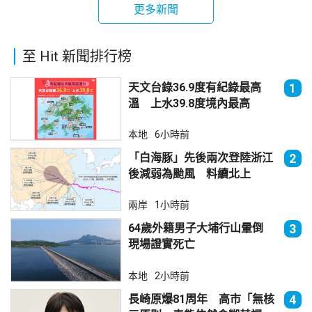
更多新聞
至 Hit 新聞排行榜
天文台錄36.9度有紀錄最高
1
溫 上水39.8度境內最高
本地
6小時前
「白海豚」先後兩次登陸浙江
2
後減弱為颱風 料續北上
兩岸
1小時前
64歲外籍男子大埔行山暈倒
3
現場證實死亡
本地
2小時前
長崎原爆81周年 高市「無核
4