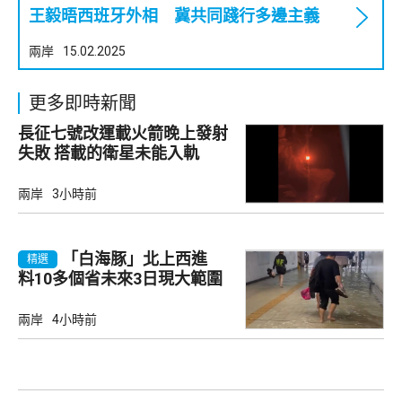
王毅晤西班牙外相 冀共同踐行多邊主義
兩岸
15.02.2025
更多即時新聞
長征七號改運載火箭晚上發射
失敗 搭載的衛星未能入軌
兩岸
3小時前
「白海豚」北上西進
精選
料10多個省未來3日現大範圍
強降雨
兩岸
4小時前