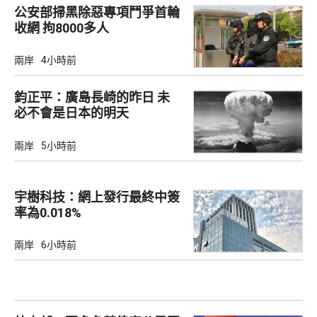
公安部掃黑除惡專項鬥爭首輪
收網 拘8000多人
兩岸
4小時前
鈞正平：廣島長崎的昨日 未
必不會是日本的明天
兩岸
5小時前
宇樹科技：網上發行最終中簽
率為0.018%
兩岸
6小時前