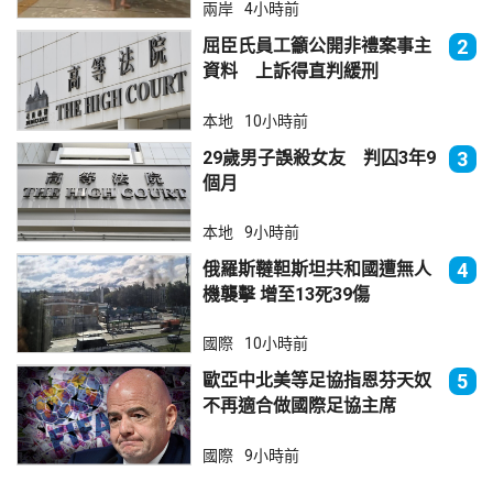
兩岸
4小時前
屈臣氏員工籲公開非禮案事主
2
資料 上訴得直判緩刑
本地
10小時前
29歲男子誤殺女友 判囚3年9
3
個月
本地
9小時前
俄羅斯韃靼斯坦共和國遭無人
4
機襲擊 增至13死39傷
國際
10小時前
歐亞中北美等足協指恩芬天奴
5
不再適合做國際足協主席
國際
9小時前