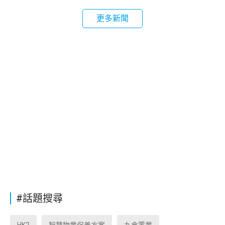
更多新聞
#話題搜尋
HK2
智慧物業保養方案
九倉置業