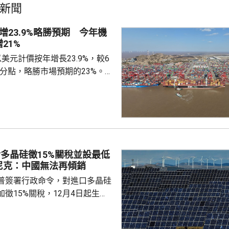
新聞
增23.9%略勝預期 今年機
21%
美元計價按年增長23.9%，較6
百分點，略勝市場預期的23%。7
27.5%，較6月放緩8.5個百分
期的29.7%。7月貿易順差收窄
億美元，高於市場預期的1071億美
%，貿易順差7670億人民幣。 首
口多7成 3D打印機倍增 海關
多晶硅徵15%關稅並設最低
今年首...
尼克：中國無法再傾銷
普簽署行政命令，對進口多晶硅
徵15%關稅，12月4日起生
業在美國設廠，制衡中國的晶片
。特朗普又對進口多晶硅和相關