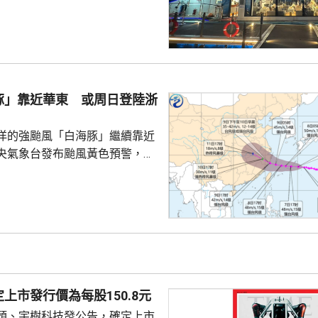
船用電池。 負責營運的文
動船初期投入的成本比燃油船
至5年後將會回本，希望未來將電
多6小
13個電池生產製造基地，其中11
豚」靠近華東 或周日登陸浙
外兩個分別在德國和匈牙利。截
..
洋的強颱風「白海豚」繼續靠近
央氣象台發布颱風黃色預警，指
以每小時15至20公里的速度向偏
強度變化不大或略有增強，今日
群島後移入東海，其後移速減慢
海靠近，可能後日下午至下周一
福建北部沿海地區登陸，登陸強
颱風級，登陸後向西偏北方向移
減弱。專家表示，「白海豚」後
上市發行價為每股150.8元
強，風雨影響範圍較大，...
頭、宇樹科技發公告，確定上市