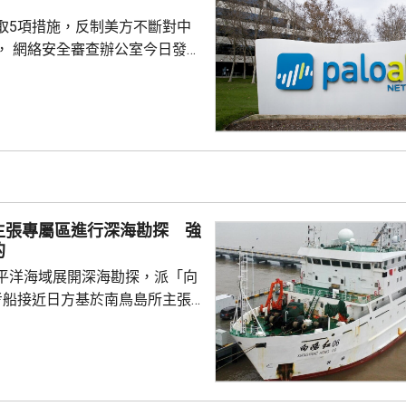
洋預報台發布海浪橙...
取5項措施，反制美方不斷對中
， 網絡安全審查辦公室今日發公
全公司、派拓（Palo Alto
s）在華銷售產品啟動網絡安全審查。
障關鍵信息基礎設施安全穩定運
安全風險隱患，維護國家安全，
全法》及《網絡安全法》，對派
查。 商務部昨日宣布對
反制措施，包括加強無人機相關
主張專屬區進行深海勘探 強
...
的
平洋海域展開深海勘探，派「向
考船接近日方基於南鳥島所主張
。被問到中方是否計劃在太平洋
的稀土資源，中國外交部發言人
中方開展的海洋科研活動服務是
格遵守國際法規定，旨在提升全