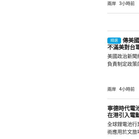
產品設定最低
兩岸
3小時前
元；晶圓每公斤
美仙；太陽能組件每
商務部制定計
新或擴建多晶
傳美
施，並在2029年
精選
不滿美對台
美國政治新聞網
負責制定政策
國的計劃受阻
是不滿華府去年
售案。 報道指，科爾比認為美中關係過去一年
兩岸
4小時前
因為關稅、出
在南海的軍事
寧德時代電
訪問中國有助
在港引入電
爭取中方的訪
全球鋰電池行
演講，要求國防
術應用於文旅