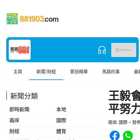
主頁
新聞/財經
節目精華
馬路的事
最
王毅
新聞分類
平努
即時新聞
本地
兩岸
國際
兩岸, 國際
發佈 
Share to Face
Share t
財經
體育