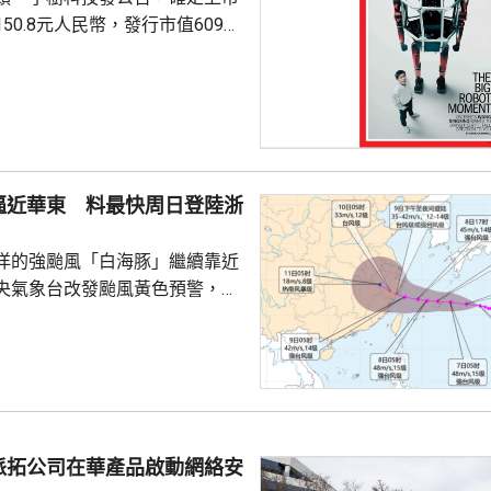
50.8元人民幣，發行市值609億
下申購日為下周一，繳款截止日
上發行相結合的方式進行，擬公
040多萬股，擬發行數量佔發行後
0%。網上初始發行數量為647
始發行數量為2580多萬股，初始
逼近華東 料最快周日登陸浙
約為809萬股。發行完成後，宇
.
洋的強颱風「白海豚」繼續靠近
央氣象台改發颱風黃色預警，預
明日日間穿過琉球群島後移入東
速度減慢，可能周日下午至下周
到福建北部沿岸地區登陸，風力
北移動，並逐漸減弱；亦有可能
迴旋2至3日；或北上與西風帶系
派拓公司在華產品啟動網絡安
為北方帶來時間長、範圍大的風