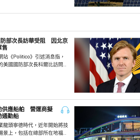
價格，其中多晶硅每公斤21美
100美元；太陽能電池每瓦22
瓦38美仙。 公告又授權
劃，若企業承諾在美國建設、翻
硅、晶圓或太陽能電池等生產設
國防部次長訪華受阻 因北京
1月20日前...
軍售
站《Politico》引述消息指，
的美國國防部次長科爾比訪問中
，形容北京對此態度冷淡，原因
12月批准110億美元的對台軍
口限制、台海局勢，以至解放軍
活動而動盪不安，五角大樓官員
池供應船舶 營運商擬
穩定兩國關係，他最近數月一直
動通勤船
問邀請，並在中國國防大學發表
業龍頭寧德時代，近年開始將技
部官員與北...
場景上，包括在總部所在地福建