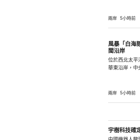
寧德，研製電動觀光
旅集團指，電
貴，但預料3
兩岸
5小時前
動船引入香港。 電動船充滿電可續航最
時 去年5月於港交所掛牌上市的寧德時代，目
前在全球設有
風暴「白海
個在內地，另
閩沿岸
至去年11月，有.
位於西北太平
華東沿岸，中
「白海豚」將
西方向移動，
日間穿過琉球
兩岸
5小時前
逐漸向華東沿
早上在浙江到
度為颱風或強
動，強度逐漸
宇樹科技確定
續帶來的降雨較
中國機器人龍