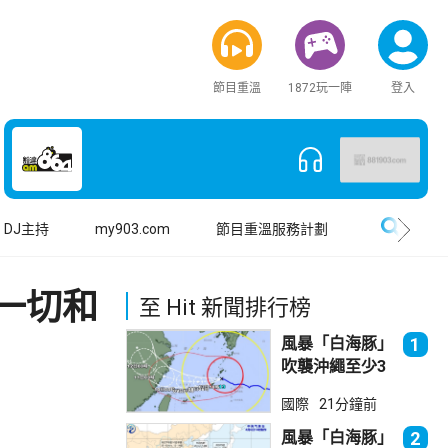
節目重溫
1872玩一陣
登入
搜尋
DJ主持
my903.com
節目重溫服務計劃
一切和
至 Hit 新聞排行榜
風暴「白海豚」
1
吹襲沖繩至少3
傷 近500航班
國際
21分鐘前
取消
風暴「白海豚」
2