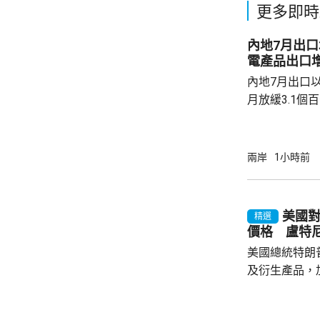
更多即時
內地7月出口
電產品出口增
內地7月出口以
月放緩3.1個
月進口按年增長
點，少過市場預
1成至1125
兩岸
1小時前
元。 以人民幣計價，7月出口升17.8%；進口
按年增長21.2
7月電動汽車出
美國對
精選
總署數據顯示，
價格 盧特
美國總統特朗
及衍生產品，加
效，以鼓勵企
和太陽能發展