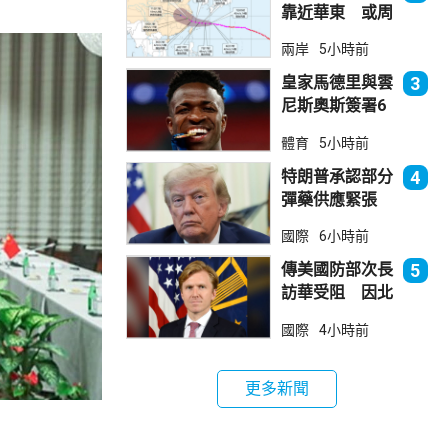
靠近華東 或周
日登陸浙閩沿岸
兩岸
5小時前
皇家馬德里與雲
3
尼斯奧斯簽署6
年新約
體育
5小時前
特朗普承認部分
4
彈藥供應緊張
稱霍峽協議未達
國際
6小時前
成
傳美國防部次長
5
訪華受阻 因北
京不滿美對台軍
國際
4小時前
售
更多新聞