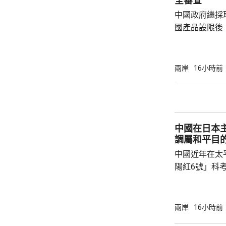
全審查
雨影響。國家海
中國政府繼採
國產品設限後
告，對美國網絡安
Network
公告指，為保
兩岸
16小時前
行，防範網絡
依據《國家安
拓產品實施網絡安全審
美國採取5項
中國在日本
兩用物項對出口管
調屬和平目
中國近年在太
陽紅6號」科
的專屬經濟區
海底開採潛在
林劍回應說，
兩岸
16小時前
和平目的，嚴