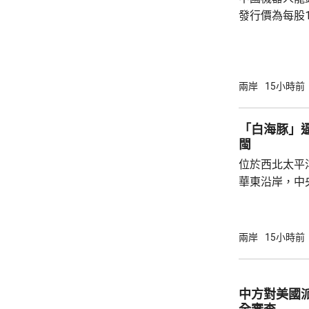
發行價為每股1
元。網上及網
為下周三。 宇樹科技今次IPO採用戰略配售、
網下發行與網
開發行新股4
兩岸
15小時前
總股本比例為1
萬股，網下初
「白海豚」
戰略配售數量
閩
樹科技總股本..
位於西北太平
華東沿岸，中
計「白海豚」
海，之後移動
一早上在浙江
兩岸
15小時前
12至14級。 中央氣象台研判，「白海豚」登
陸後繼續向西
西行，在南方
中方對美國
統結合，可能