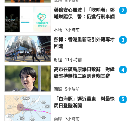
本地
9小時前
藥倍安心風波｜「吹哨者」鄭
2
曦琳踢保 警：仍進行刑事調
查
本地
7小時前
彭博：香港重新吸引外籍專才
3
回流
財經
11小時前
高市在廣島原爆日致辭 對繼
4
續堅持無核三原則含糊其辭
國際
5小時前
「白海豚」逼近華東 料最快
5
周日登陸浙閩
兩岸
7小時前