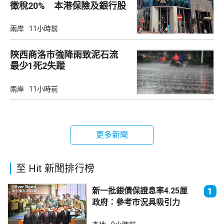
徵稅20% 本港保險及銀行股
承壓
兩岸
11小時前
陜西商洛市強降雨致泥石流
最少1死2失蹤
兩岸
11小時前
更多新聞
至 Hit 新聞排行榜
新一批銀債保證息率4.25厘
1
政府：參考市況具吸引力