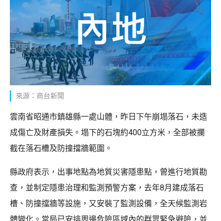
來源：商台新聞
雲南省昭通市鎮雄縣一處山體，昨日下午崩塌落石，未造
成傷亡及財產損失。塌下的石塊約400立方米，全部被攔
截在落石槽及防撞擋牆範圍。
縣政府表示，出事地點為地質災害隱患點，曾進行地質勘
查，並制定隱患治理和監測預警方案，去年8月建成落石
槽、防撞擋牆等設施，又安裝了監測設備，全天候監測岩
體變化。當局已安排周邊危險區域內的群眾緊急避險，並