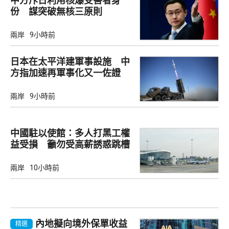
中方斥日利用核爆受害者身
份 謀突破無核三原則
兩岸
9小時前
日本在太平洋建軍事設施 中
方指加速再軍事化又一佐證
兩岸
9小時前
中國駐以使館：多人打黑工權
益受損 籲勿受高薪誘惑跳槽
兩岸
10小時前
內地擬向境外保單收益
精選