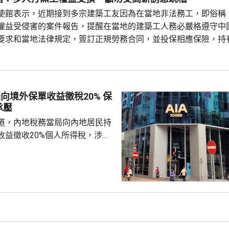
使館表示，近期接到多宗建築工友因為在當地非法務工，即俗稱
權益受侵害的案件報告，提醒在當地的建築工人務必嚴格遵守中
要求和當地法律規定，簽訂正規勞務合同，並投保相應保險，持
踏實賺錢，切勿輕信不法分子的虛假宣傳和高薪誘惑，輕易跳槽。
注以色列方面對「打黑工」行為，正採取越來越嚴厲的清理整頓
..
向境外保單收益徵稅20% 保
承壓
道，內地稅務當局向內地居民持
收益徵收20%個人所得稅，涉及
紅及預繳保費利息等收益。報道
州已有初步執法個案，但目前措
，具體適用範圍有待官方說明。
律師、商業銀行及香港保險業人
被納入徵稅範圍的主要包括香港
及預繳保費所產生的利息收益，
長期存在的跨境稅務監管漏洞，