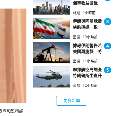
保單收益徵稅
20% 保誠滙控
財經
9小時前
倫敦股價急跌
伊朗與阿曼就霍
3
峽航道達一致
大部分經伊朗領
國際
10小時前
海
據報伊朗警告若
4
美國再施襲 將
攻擊波斯灣地區
國際
11小時前
能源設施
聯邦航空局調查
5
特朗普所坐直升
機遭遇的飛行安
國際
12小時前
全事件
更多新聞
審查和監察調