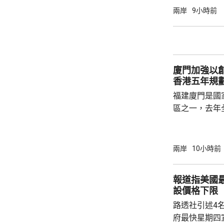
象包括分紅收
兩岸
9小時前
述保險業人士
標準，並非市
稅，可能取決
的效率；若保
廈門加強以
香港五年規
福建廈門是國
區之一，去年
民幣，按年增長
元人民幣，按
創新科技引領
兩岸
10小時前
驗室等，預料科研
用沿海城市天
報道指美國
級海洋高新園
設價格下限
運」模式，累
路透社引述4
點推進項目，總.
府最快星期四