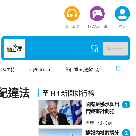
節目重溫
1872玩一陣
登入
搜尋
DJ主持
my903.com
節目重溫服務計劃
紀違法
至 Hit 新聞排行榜
國際足協承認出
1
售賽事計劃犯
錯 惟仍全力支
國際
7小時前
持恩芬天奴
據報內地對境外
2