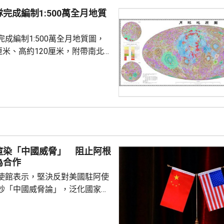
充分發揮北部灣海域聯合巡邏機
完成編制1:500萬全月地質
共享和情報互通。 劉三江在
安部有關負責人舉行工作...
成編制1:500萬全月地質圖，
厘米、高約120厘米，附帶南北
，精準標注逾1.3萬個撞擊坑和
，劃分出14類地質構造和17種
基於嫦娥工程等最新探測成果，
性與直觀性，在三方面實現系統
正「月球時鐘」。艾肯紀起始年
3億年，酒海紀起始年齡調整為
渲染「中國威脅」 阻止阿根
紀...
為合作
使館表示，堅決反對美國駐阿使
炒「中國威脅論」，泛化國家安
銷簽證方式阻止阿方企業與中國
正常合作，做法反映美方的傲慢