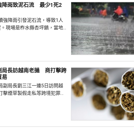
強降雨致泥石流 最少1死2
民境外資產及資金流動...
續強降雨引發泥石流，導致1人
蹤。現場是柞水縣杏坪鎮，當地
，1戶群眾昨日清理房屋旁邊積
泥石流掩埋，當局正展開搜救。
周四開始，累計最大降雨量
，逾3700戶、近1萬人受災，當地啟
急響應，正妥善安置附近區域轉
副局長訪越南老撾 商打擊跨
量搶修道路並恢復通信。 渭南
貿易
出災情，有山泥傾瀉導致民房倒
局副局長劉三江一連5日訪問越
蹤，當局正搜...
打擊煙草製假走私等跨境犯罪和
，與兩國有關部門深入交流，期
地海關總局及工貿部負責人舉行
加強執法協作和情報信息互通、
製假走私跨境犯罪、從嚴查處仿
煙商標違法行為等深入交流。劉