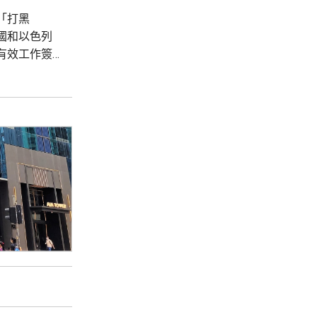
「打黑
國和以色列
有效工作簽
 使館呼
和打擊，凡