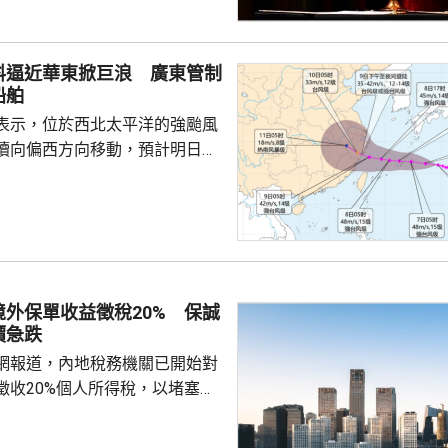
尊重他國主權並嚴重破壞自由市
美國一貫標榜民主自由價值觀，
外國民營企業在第三國的正常生
料逼近華東掀巨浪 廣東管制
偽本質暴露無遺，敦促美方端正
船舶
霸權行徑和政治操弄。 中方又
表示，位於西北太平洋的強颱風
廷大使拉梅拉斯4月時亦...
續向偏西方向移動，預計明日日
島後移入東海，逐漸向華東沿海
象台發布颱風藍色預警。國家海
海浪橙色警報，預料未來一日東
6至10米巨浪，浙江近岸海域將
大浪。 廣東海事局決定
起，對經過台灣海峽南口北上的
外保單收益徵稅20% 保誠
管制，呼籲船舶選擇安全水域避
價急跌
安全。
網報道，內地稅務機關已開始對
徵收20%個人所得稅，以堵塞以
。報道引述稅務律師和香港保險
京和杭州已有徵稅案例，徵稅對