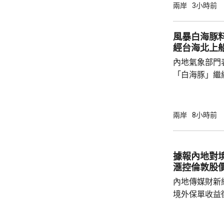
與偏見，極不
兩岸
3小時前
場原則，批評
卻容不下一間
風暴白海豚
存和發展，虛
經台海北上
對華認知，停止
內地氣象部門
指，美國駐阿根
「白海豚」繼
間穿過琉球群
靠近。中央氣
洋預報台發布
兩岸
8小時前
海東部將出現
出現2至3米的中浪到
今日下午6時
據報內地對境
船舶實施交通
滙控倫敦股
風，保障海上
內地傳媒財新
境外保單收益
往的監管漏洞
業人士指，北