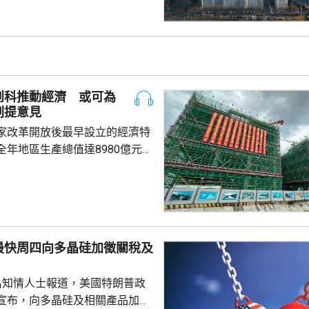
益和預繳保費利息收益。報道引
指，目前被徵稅的案例沒有明確
場一般認為的大額保單才被徵
於地方稅務當局接觸和處理數據
單退出和有退出收益，而當地稅
創科推動經濟 或可為
務局又有數據處理能力，就會徵稅。 受消...
劃提意見
家改革開放後最早設立的經濟特
全年地區生產總值達8980億元人
5.7%；今年首季則逾2226億
季增幅6.3%。當地近年加強透過
工程，加快建設多個科學城和實
投入將增超過3.5%。 為善
然資源，廈門亦建設全國唯一省
最快周四向多晶硅加徵關稅及
區，採用「政府統籌+市場化營
計已完成13個項目，並有54個重
名知情人士報道，美國特朗普政
..
宣布，向多晶硅及相關產品加徵