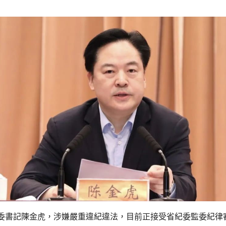
委書記陳金虎，涉嫌嚴重違紀違法，目前正接受省紀委監委紀律