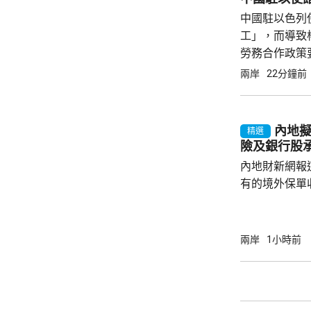
中國駐以色列
工」，而導致
勞務合作政策
證合法務工，
兩岸
22分鐘前
籲，要特別關
被查處者均會被.
內地擬
精選
險及銀行股
內地財新網報
有的境外保單
香港保單的分
指，北京及杭
施未普遍推行
兩岸
1小時前
報道引述稅務
士指出，現時
保單分紅，以
被視為是堵塞