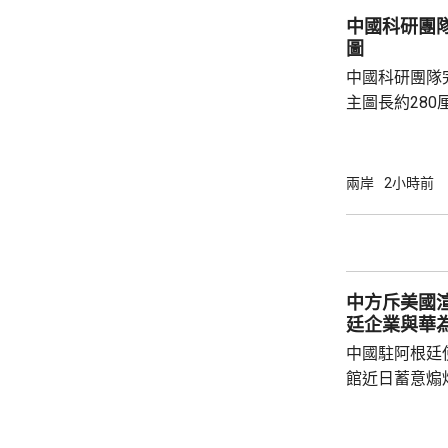
三江說，希望
中國科研團隊
制作用，深化信息
圖
老撾亦與當地公
中國科研團隊完
主圖長約280
極局部地質圖
81個撞擊盆地
岩石類型。 負責編制的中國地質科學院地質研
兩岸
2小時前
究所表示，是
兼顧科學嚴謹
創新；包括修
齡調整為43.
中方斥美國
41.7億年，雨海
廷企業與華
中國駐阿根廷
館近日蓄意煽
全概念，以吊
華為公司開展