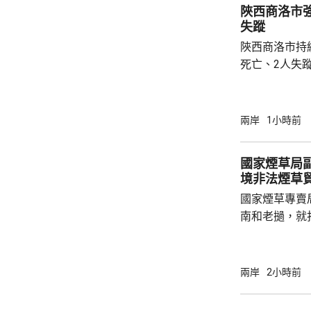
陜西商洛市
亦反映內地對居
失蹤
陜西商洛市持
死亡、2人失
防汛指揮部指
水時，被突發
連場暴雨由上
兩岸
1小時前
321.4毫米
動三級防汛應
國家煙草局
移群眾，組織力
境非法煙草
市潼關縣亦傳
國家煙草專賣
塌，最少1人失
南和老撾，就
深化執法合作
間在越南與當
工作會談，就
兩岸
2小時前
嚴厲打擊煙草
冒中國品牌捲