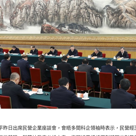
平昨日出席民營企業座談會，會晤多間科企領袖時表示，民營經