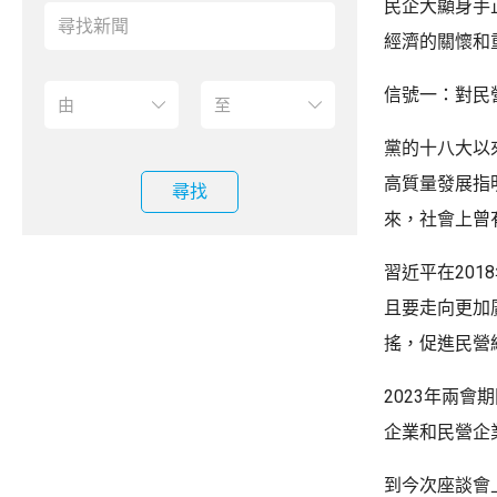
民企大顯身手
經濟的關懷和
信號一：對民
黨的十八大以
高質量發展指
尋找
來，社會上曾
習近平在20
且要走向更加
搖，促進民營
2023年兩
企業和民營企
到今次座談會