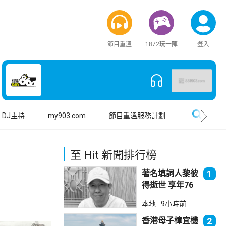
節目重溫
1872玩一陣
登入
搜尋
DJ主持
my903.com
節目重溫服務計劃
至 Hit 新聞排行榜
著名填詞人黎彼
1
得逝世 享年76
歲
本地
9小時前
香港母子樟宜機
2