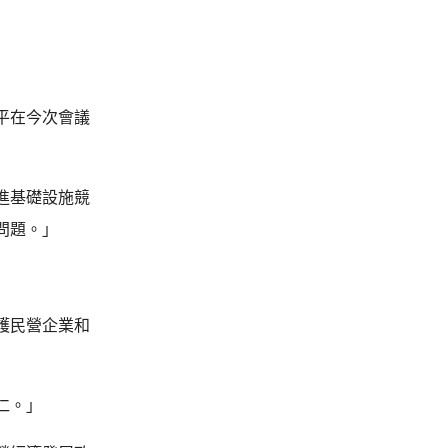
平在今次會議
進基礎設施競
問題。」
護民營企業和
仁。」