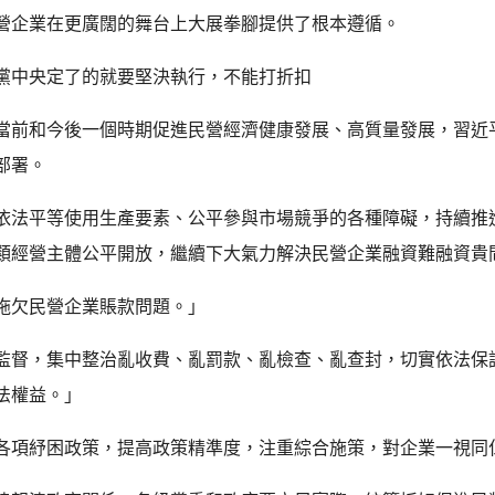
營企業在更廣闊的舞台上大展拳腳提供了根本遵循。
黨中央定了的就要堅決執行，不能打折扣
當前和今後一個時期促進民營經濟健康發展、高質量發展，習近
部署。
依法平等使用生產要素、公平參與市場競爭的各種障礙，持續推
類經營主體公平開放，繼續下大氣力解決民營企業融資難融資貴
拖欠民營企業賬款問題。」
監督，集中整治亂收費、亂罰款、亂檢查、亂查封，切實依法保
法權益。」
各項紓困政策，提高政策精準度，注重綜合施策，對企業一視同