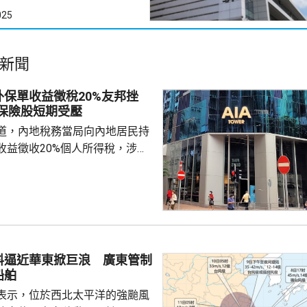
025
新聞
保單收益徵稅20%友邦挫
：保險股短期受壓
道，內地稅務當局向內地居民持
收益徵收20%個人所得稅，涉及
紅及預繳保費利息等收益。報道
州已有初步執法個案，但目前措
，具體適用範圍有待官方說明。
及銀行股表現。在英國上市的保
跌13%，滙豐倫敦亦曾跌7%，收
渣打倫敦曾跌7%，收市跌1.6%。
料逼近華東掀巨浪 廣東管制
邦保險(01299.HK)跌逾8%，
船舶
表示，位於西北太平洋的強颱風