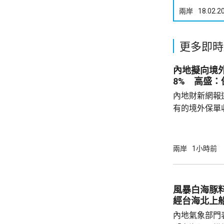
兩岸
18.02.2
更多即時
內地擬向境外
8% 高盛
內地財新網報
有的境外保單
香港保單的分
指，北京及杭
施未普遍推行
兩岸
1小時前
消息拖累保險
誠股價一度急
市跌4.7%，
風暴白海豚
至於今早港股，友
經台海北上
報71...
內地氣象部門