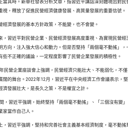
正當其時。新華社發表分析文章，指習近平講話深刻體現出對民
重視，釋放了促進民營經濟健康發展、高質量發展的重要信號。
營經濟發展的基本方針政策，不能變，也不會變。
來，習近平對民營企業、民營經濟發展高度重視、為實現民營經
明方向，注入強大信心和動力。但是否堅持「兩個毫不動搖」，
有些不正確的議論，一定程度影響了民營企業發展的積極性。
18年民營企業座談會上強調，民營經濟只能壯大、不能弱化，不
廣闊的舞台。2022年12月，習近平在中央經濟工作會議表示，
經濟發展壯大，是長久之策，不是權宜之計。
會期間，習近平強調，始終堅持「兩個毫不動搖」、「三個沒有變
業家當作自己人。
上，習近平強調，堅持和完善社會主義基本經濟制度，毫不動搖