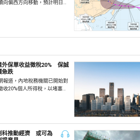
續向偏西方向移動，預計明日日
島後移入東海，逐漸向華東沿海
象台發布颱風藍色預警。國家海
海浪橙色警報，預料未來一日東
6至10米巨浪，浙江近岸海域將
大浪。 廣東海事局決定
起，對經過台灣海峽南口北上的
管制，呼籲船舶選擇安全水域避
外保單收益徵稅20% 保誠
安全。
價急跌
網報道，內地稅務機關已開始對
徵收20%個人所得稅，以堵塞以
。報道引述稅務律師和香港保險
京和杭州已有徵稅案例，徵稅對
益和預繳保費利息收益。報道引
指，目前被徵稅的案例沒有明確
場一般認為的大額保單才被徵
創科推動經濟 或可為
於地方稅務當局接觸和處理數據