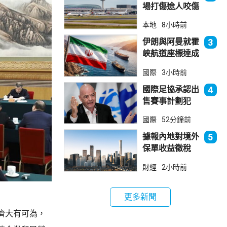
場打傷途人咬傷
警員 被新加坡
本地
8小時前
法院判囚
伊朗與阿曼就霍
3
峽航道座標達成
一致 新航道大
國際
3小時前
部分途經伊朗領
海
國際足協承認出
4
售賽事計劃犯
錯 惟仍全力支
國際
52分鐘前
持恩芬天奴
據報內地對境外
5
保單收益徵稅
20% 保誠滙控
財經
2小時前
倫敦股價急跌
更多新聞
濟大有可為，