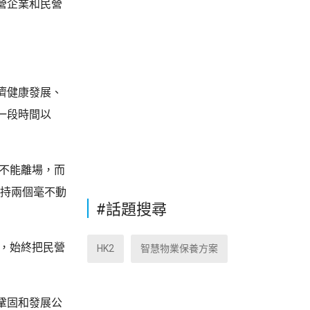
營企業和民營
濟健康發展、
一段時間以
僅不能離場，而
堅持兩個毫不動
#話題搜尋
」，始終把民營
HK2
智慧物業保養方案
鞏固和發展公