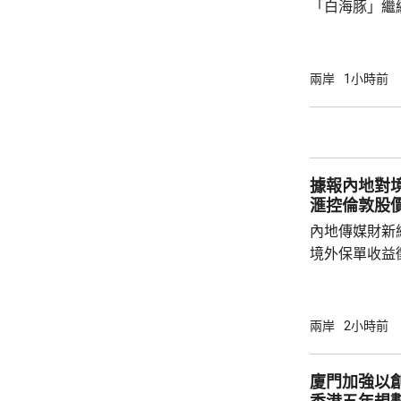
「白海豚」繼
間穿過琉球群
靠近。中央氣
洋預報台發布
兩岸
1小時前
海東部將出現
出現2至3米的中浪到
今日下午6時
船舶實施交通
據報內地對境
風，保障海上
滙控倫敦股
內地傳媒財新
境外保單收益
往的監管漏洞
業人士指，北
象包括分紅收
兩岸
2小時前
述保險業人士
標準，並非市
廈門加強以
稅，可能取決