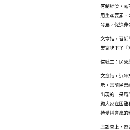
有制經濟，毫
用生產要素、
發展，促進非
文章指，習近
業家吃下了「
信號二：民營
文章指，近年
示，當前民營
出現的，是局
勵大家在困難
持愛拼會贏的
座談會上，習