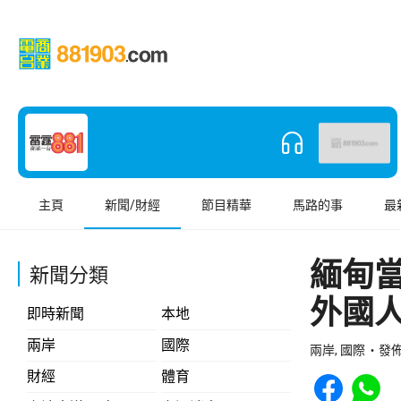
主頁
新聞/財經
節目精華
馬路的事
最
緬甸當
新聞分類
外國
即時新聞
本地
兩岸
國際
兩岸, 國際
發佈 
Share to Face
Share t
財經
體育