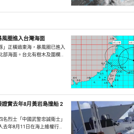
名成人及兩名小童在海邊觀浪，
海堤折返時被大浪擊中倒地，大
三人站起，一名男童不知所蹤。
實事件，指正搜尋失蹤男童。
暴風圈進入台灣海面
豚」正橫過東海，暴風圈已進入
北部海面。台北有樹木及圍欄倒
物輕微受損。新北市淡水下午出
隆市有海水倒灌，部份道路水
「白海豚」
，暴風圈亦有縮小趨勢，但中部
會有豪雨，新北市山區、桃園、
區昨日起至下星期二的總雨量可
證實去年8月黃岩島撞船 2
。連江縣明日停工停課，海空交通
四名烈士「中國武警忠誠衛士」
人去年8月11日在海上維權行動