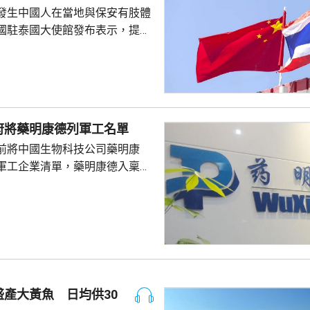
發生中國人在當地與保安有肢體
國駐泰國大使館發布表示，提醒
要遵守當地法律法規，文明有序
覺服從活動現場秩序和管理規
、禮貌待人，展現中國公民良好
當地民眾，珍惜和自覺維護「中
又指，參與活動的
府將藥明康德列軍工名單
好準備，了解活動規則，包括入
前將中國生物科技公司藥明康
帶物品等要求，如發生糾紛或合
軍工企業清單，藥明康德入稟法
，應保持冷靜，依法理性維...
決定。美國聯邦地區法院星期五
欠缺證據，證明有關決定的合理
止執行決定。藥明康德對法院裁
認為此舉減輕公司被列入名單所
響，相信在客觀公平的司法審訊
 美國國防部6月將阿
及比亞迪等中國企業，列為支援
產大黃魚 日均供30
，多間被列入名單的公司事...