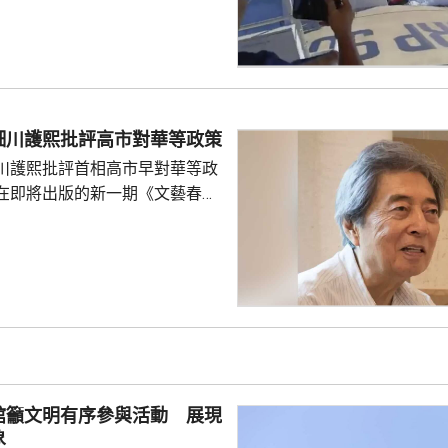
國海警船當日在黃岩島追逐菲律
與解放軍軍艦相撞的時間吻合，
一年首次間接證實撞船事件造成
人事務部主管
網」資料顯示，22歲的衣昕玉在
日參與南海一線維權行動犧牲，被
細川護熙批評高市對華等政策
25歲的程龍同日在海上維權行動
川護熙批評首相高市早對華等政
樣追記一等功。...
在即將出版的新一期《文藝春
指，高市去年在國會發表台灣有
關係惡化，嚴重降溫的日中關係
帶來巨大損失。高市未有採取措
，難免被批評是不負責任。他認
美國總統特朗普會面時顯得過於
對美中的距離感和如何保持平衡
略。 對於上月國會通過
皇室典範》，細川批評是執...
館籲文明有序參與活動 展現
象