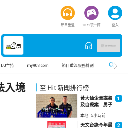
節目重溫
1872玩一陣
登入
搜尋
DJ主持
my903.com
節目重溫服務計劃
法入境
至 Hit 新聞排行榜
黃大仙企圖謀殺
1
及自殺案 男子
斬傷樓上街坊後
本地
5小時前
墮樓亡
天文台錄今年最
2