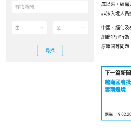
底以來，緬甸
非法入境人員
中國、緬甸及
網賭犯罪行為
原籍國等問題
尋找
下一篇新聞
越南國會批准鐵路
雲南邊境
兩岸
19.02.2