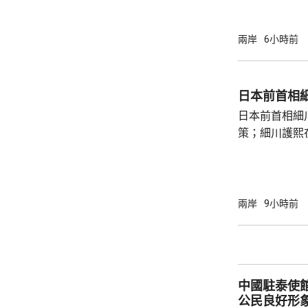
中犧牲。與中
賓船隻期間，
意味中國時隔
兩岸
6小時前
2名海警人員殉職。 中國退役軍
的「中華英烈
去年8月11
日本前首相
追記一等功。
日本前首相細
中不幸犧牲，同
策；細川護熙
秋》月刊撰文
事論，令日中
正給日本國民
施，打破僵局
兩岸
9小時前
為，高市在與
興奮，在處理
方面，看不出有什麼戰
修改後的新版《
中國駐泰使
公民良好形