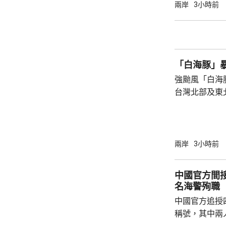
是一家人的兩
兩岸
3小時前
四人試圖通過
浪消退後只有
石塘鎮政府證
「白海豚」
強颱風「白海
台灣北部及東
塌，亦有建築
現龍捲風；基
浸，水深至小腿。 氣象部門預測，
的強度將減弱
兩岸
3小時前
山區及北部將
新竹及苗栗山
中國官方間接
達300毫米
名海警殉職
暫停。
中國官方追授
稱號，其中兩