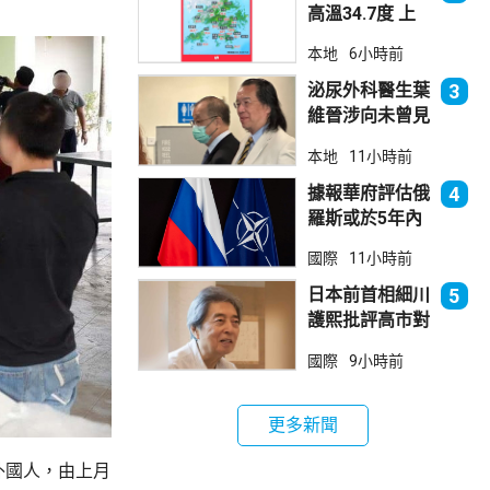
高溫34.7度 上
水38.5度
本地
6小時前
泌尿外科醫生葉
3
維晉涉向未曾見
面病人開藥 醫
本地
11小時前
委會繼續聆訊
據報華府評估俄
4
羅斯或於5年內
發動攻擊 測試
國際
11小時前
北約集體防禦
日本前首相細川
5
護熙批評高市對
華等政策
國際
9小時前
更多新聞
外國人，由上月