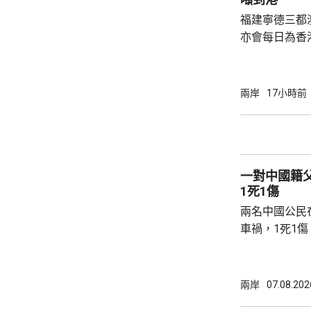
福建寧德三都
亦會每日為香
斥資200萬
能源，解決水電供應問
萬 要求研發大黃
兩岸
17小時前
國東南沿海，
第二長，擁有
的港灣，其中
都澳等。 在三都澳，有漁民看中當地水質、水
一對中國籍
流和水溫適合，
1死1傷
兩名中國公民
車禍，1死1
傳媒報道，死
單車去到一處
歲父親當場死
兩岸
07.08.202
治。死者遺體