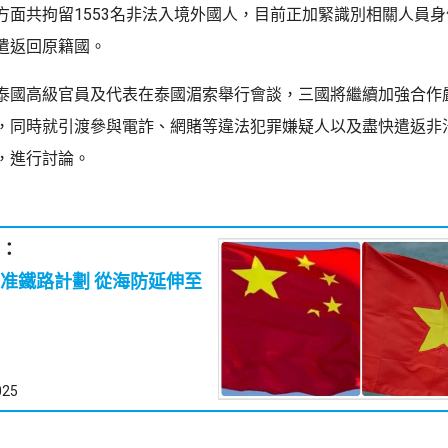
方面共拘留1553名非法入境外國人，目前正加緊識別相關人員
遣返回原籍國。
泰國高級官員及代表在泰國湄索舉行會談，三國將繼續加強合作
，同時就引渡參與電詐、網賭等違法犯罪嫌疑人以及盡快遣返非
，進行討論。
：
計劃 從海防延伸至
025