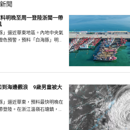
新聞
豚料明晚至周一登陸浙閩一帶
風
豚」逼近華東地區。內地中央氣
橙色預警，預料「白海豚」明晚
在浙江舟山到福建福鼎一帶沿海
心經過的海域風力將達13至15
至17級；浙江、上海、江蘇等地，
大到暴雨，局部地區會有大暴
0至220毫米；未來三日華東地
部分地區累計雨量可達200至
口到海邊觀浪 9歲男童被大
江東部局部更將超過600毫米。
，「白海豚...
豚」逼近華東，預料最快明晚在
帶登陸。在浙江溫嶺石塘鎮，有
警告到海邊觀浪，當中一名9歲
走。網上傳流的影片見到，據報