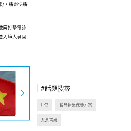
身份，將盡快將
嚴厲打擊電詐
法入境人員回
#話題搜尋
HK2
智慧物業保養方案
九倉置業