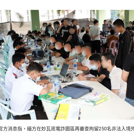
官方消息指，緬方在妙瓦底電詐園區再審查拘留250名非法入境