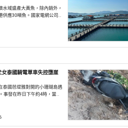
澳水域盛產大黃魚，除內銷外，
港供應30噸魚。國家電網公司就
元人民幣，為當地漁民提供可再生
題。 習近平批示60
魚人工繁殖技術 福建位於中
海岸線長達3320多公里，屬全國
豐富海洋資源。省內有22個較大
6個是深水港，包括廈門港和三
父女泰國騎電單車失控墮崖
設立養...
在泰國芭堤雅對開的小珊瑚島遇
傷。事發在昨日下午約4時，當地
者是一對父女，當時騎租用的電
彎位落斜時，失控跌落懸崖，51
亡，年約30歲的女兒受傷送院救
6
安放在醫院，等待家屬認領。 中