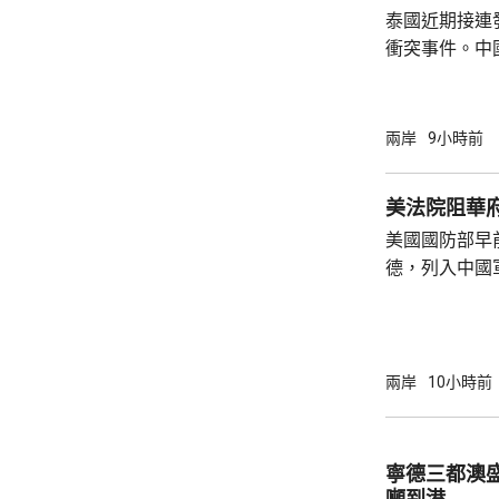
泰國近期接連
衝突事件。中
到泰國的公民
參與活動，自
定，文明旅遊
兩岸
9小時前
形象，並尊重
泰一家親」傳統友誼。 使館
美法院阻華
公民要提前做
美國國防部早
場、拍攝、攜
德，列入中國
法權益受到侵害
院挑戰華府的
裁定，國防部
性，並頒令阻
決表示歡迎，
兩岸
10小時前
帶來的不利影
後，事實終將不辯自明。
里巴巴、百度
寧德三都澳盛
中國軍方的實體
噸到港