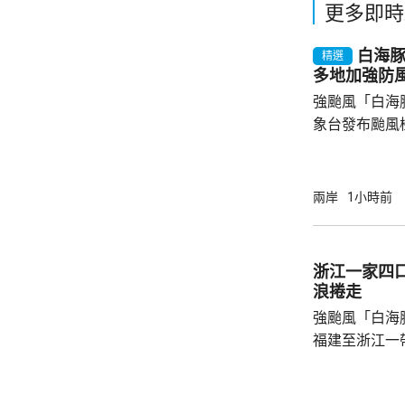
更多即時
白海
精選
多地加強防
強颱風「白海
象台發布颱風
至周一清晨將
登陸，風暴中
級，陣風15
兩岸
1小時前
未來一日將有
雨，雨量達10
區仍有暴雨，
浙江一家四
400毫米，浙
浪捲走
上海市氣象台指
強颱風「白海
福建至浙江一
一家四口無視
男童被大浪捲