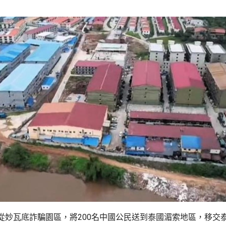
從妙瓦底詐騙園區，將200名中國公民送到泰國湄索地區，移交