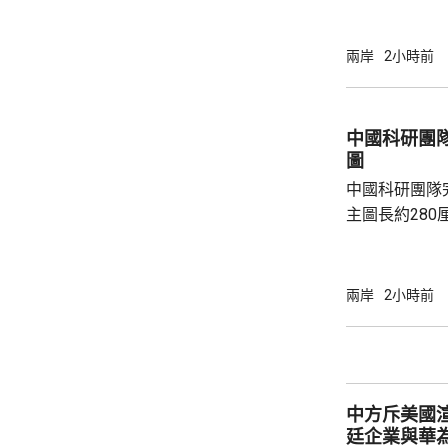
深化執法合作
間在越南與當
工作會談，就
兩岸
2小時前
嚴厲打擊煙草
冒中國品牌捲
三江說，希望
中國科研團隊
制作用，深化信息
圖
老撾亦與當地公
中國科研團隊完
主圖長約280
極局部地質圖
81個撞擊盆地
岩石類型。 負責編制的中國地質科學院地質研
兩岸
2小時前
究所表示，是
兼顧科學嚴謹
創新；包括修
齡調整為43.
中方斥美國
41.7億年，雨海
廷企業與華