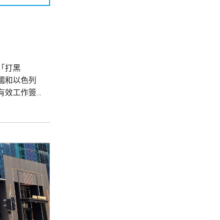
「打黑
國和以色列
有效工作簽
 使館呼
和打擊，凡