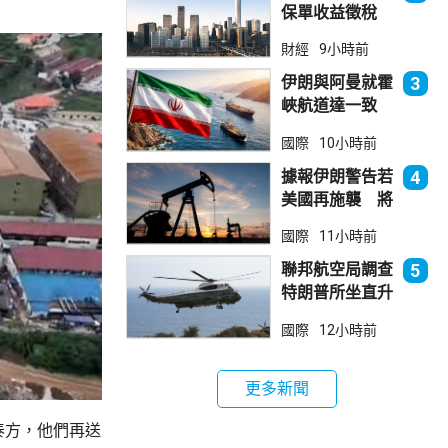
保單收益徵稅
20% 保誠滙控
財經
9小時前
倫敦股價急跌
伊朗與阿曼就霍
3
峽航道達一致
大部分經伊朗領
國際
10小時前
海
據報伊朗警告若
4
美國再施襲 將
攻擊波斯灣地區
國際
11小時前
能源設施
聯邦航空局調查
5
特朗普所坐直升
機遭遇的飛行安
國際
12小時前
全事件
更多新聞
泰方，他們再送