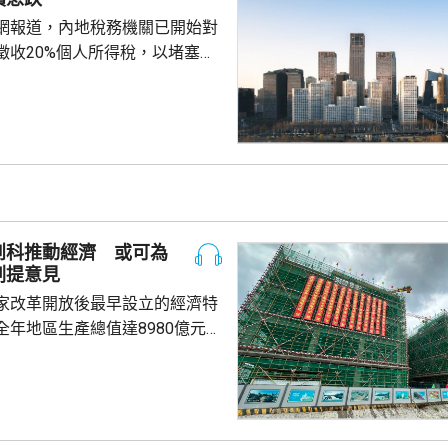
安全。
網報道，內地稅務機關已開始對
徵收20%個人所得稅，以堵塞以
。報道引述稅務律師和香港保險
京和杭州已有徵稅案例，徵稅對
益和預繳保費利息收益。報道引
指，目前被徵稅的案例沒有明確
場一般認為的大額保單才被徵
於地方稅務當局接觸和處理數據
單退出和有退出收益，而當地稅
創科推動經濟 或可為
務局又有數據處理能力，就會徵稅。 受消...
劃提意見
家改革開放後最早設立的經濟特
全年地區生產總值達8980億元人
5.7%；今年首季則逾2226億
季增幅6.3%。當地近年加強透過
工程，加快建設多個科學城和實
投入將增超過3.5%。 為善