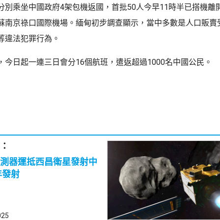
分別乘坐中國政府4架包機返國，首批50人今早11時半已搭機離
蘇南京祿口國際機場。緬甸初步調查顯示，當中多數是人口販賣
等違法犯罪行為。
，今日起一連三日會分16個航班，遣返超過1000名中國公民。
：
測器運抵西昌衛星發射中
年發射
025