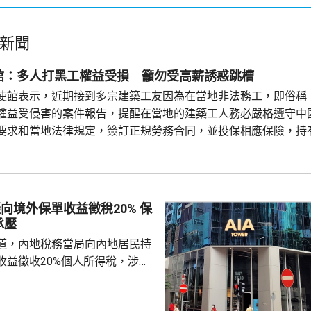
新聞
館：多人打黑工權益受損 籲勿受高薪誘惑跳槽
使館表示，近期接到多宗建築工友因為在當地非法務工，即俗稱
權益受侵害的案件報告，提醒在當地的建築工人務必嚴格遵守中
要求和當地法律規定，簽訂正規勞務合同，並投保相應保險，持
踏實賺錢，切勿輕信不法分子的虛假宣傳和高薪誘惑，輕易跳槽。
注以色列方面對「打黑工」行為，正採取越來越嚴厲的清理整頓
..
向境外保單收益徵稅20% 保
承壓
道，內地稅務當局向內地居民持
收益徵收20%個人所得稅，涉及
紅及預繳保費利息等收益。報道
州已有初步執法個案，但目前措