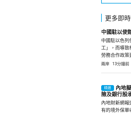
更多即時
中國駐以使
中國駐以色列
工」，而導致
勞務合作政策
證合法務工，
兩岸
13分鐘前
籲，要特別關
被查處者均會被.
內地擬
精選
險及銀行股
內地財新網報
有的境外保單
香港保單的分
指，北京及杭