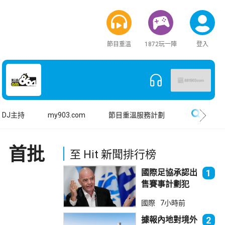
節目重溫
1872玩一陣
登入
搜尋
DJ主持
my903.com
節目重溫服務計劃
 首批
至 Hit 新聞排行榜
國際足協承認出
1
售賽事計劃犯
錯 惟仍全力支
國際
7小時前
持恩芬天奴
據報內地對境外
2