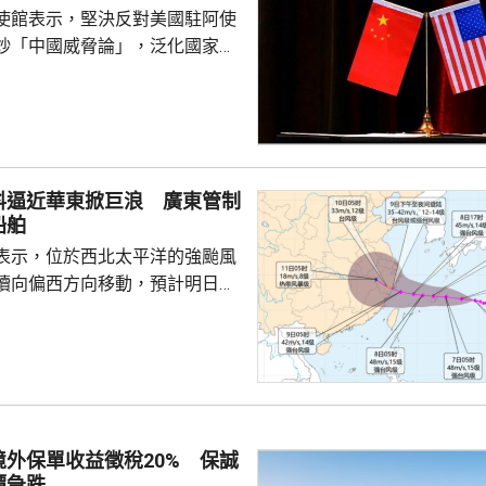
使館表示，堅決反對美國駐阿使
炒「中國威脅論」，泛化國家安
銷簽證方式阻止阿方企業與中國
正常合作，做法反映美方的傲慢
尊重他國主權並嚴重破壞自由市
美國一貫標榜民主自由價值觀，
外國民營企業在第三國的正常生
料逼近華東掀巨浪 廣東管制
偽本質暴露無遺，敦促美方端正
船舶
霸權行徑和政治操弄。 中方又
表示，位於西北太平洋的強颱風
廷大使拉梅拉斯4月時亦...
續向偏西方向移動，預計明日日
島後移入東海，逐漸向華東沿海
象台發布颱風藍色預警。國家海
海浪橙色警報，預料未來一日東
6至10米巨浪，浙江近岸海域將
大浪。 廣東海事局決定
起，對經過台灣海峽南口北上的
外保單收益徵稅20% 保誠
管制，呼籲船舶選擇安全水域避
價急跌