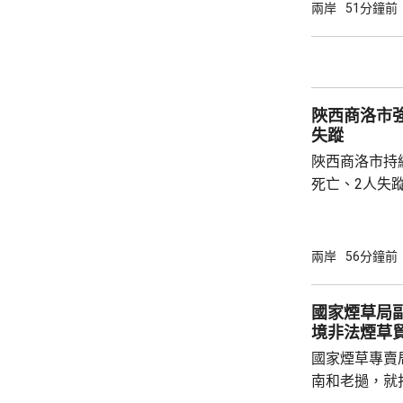
施未普遍推行
兩岸
51分鐘前
報道引述稅務
士指出，現時
保單分紅，以
被視為是堵塞
陜西商洛市
亦反映內地對居
失蹤
陜西商洛市持
死亡、2人失
防汛指揮部指
水時，被突發
連場暴雨由上
兩岸
56分鐘前
321.4毫米
動三級防汛應
國家煙草局
移群眾，組織力
境非法煙草
市潼關縣亦傳
國家煙草專賣
塌，最少1人失
南和老撾，就