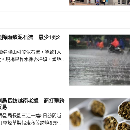
，具體適用範圍有待官方說明。
律師、商業銀行及香港保險業人
被納入徵稅範圍的主要包括香港
及預繳保費所產生的利息收益，
長期存在的跨境稅務監管漏洞，
強降雨致泥石流 最少1死2
民境外資產及資金流動...
續強降雨引發泥石流，導致1人
蹤。現場是柞水縣杏坪鎮，當地
，1戶群眾昨日清理房屋旁邊積
泥石流掩埋，當局正展開搜救。
周四開始，累計最大降雨量
，逾3700戶、近1萬人受災，當地啟
急響應，正妥善安置附近區域轉
副局長訪越南老撾 商打擊跨
量搶修道路並恢復通信。 渭南
貿易
出災情，有山泥傾瀉導致民房倒
局副局長劉三江一連5日訪問越
蹤，當局正搜...
打擊煙草製假走私等跨境犯罪和