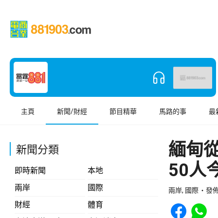
主頁
新聞/財經
節目精華
馬路的事
最
緬甸從
新聞分類
50人
即時新聞
本地
兩岸
國際
兩岸, 國際
發佈 
Share to Face
Share t
財經
體育