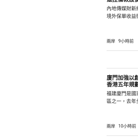
風，保障海上
內地傳媒財新
境外保單收益
往的監管漏洞
業人士指，北
象包括分紅收
兩岸
9小時前
述保險業人士
標準，並非市
稅，可能取決
的效率；若保
廈門加強以
香港五年規
福建廈門是國
區之一，去年
民幣，按年增長
元人民幣，按
創新科技引領
兩岸
10小時前
驗室等，預料科研