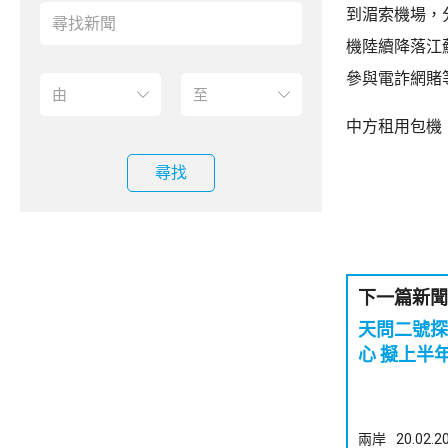
到湄索機場，
機陸續降落江
參與電詐網賭
中方租用包機
尋找
下一篇新聞
天問二號探
心 擬上半
兩岸
20.02.2