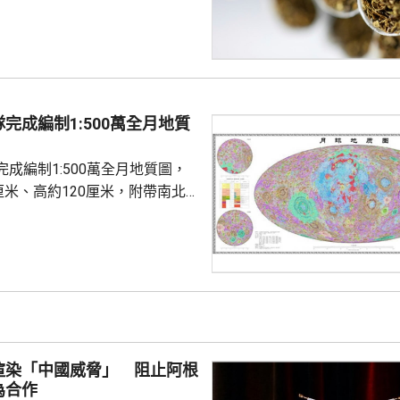
，與兩國有關部門深入交流，期
地海關總局及工貿部負責人舉行
加強執法協作和情報信息互通、
製假走私跨境犯罪、從嚴查處仿
煙商標違法行為等深入交流。劉
充分發揮北部灣海域聯合巡邏機
完成編制1:500萬全月地質
共享和情報互通。 劉三江在
安部有關負責人舉行工作...
成編制1:500萬全月地質圖，
厘米、高約120厘米，附帶南北
，精準標注逾1.3萬個撞擊坑和
，劃分出14類地質構造和17種
基於嫦娥工程等最新探測成果，
性與直觀性，在三方面實現系統
正「月球時鐘」。艾肯紀起始年
3億年，酒海紀起始年齡調整為
渲染「中國威脅」 阻止阿根
紀...
為合作