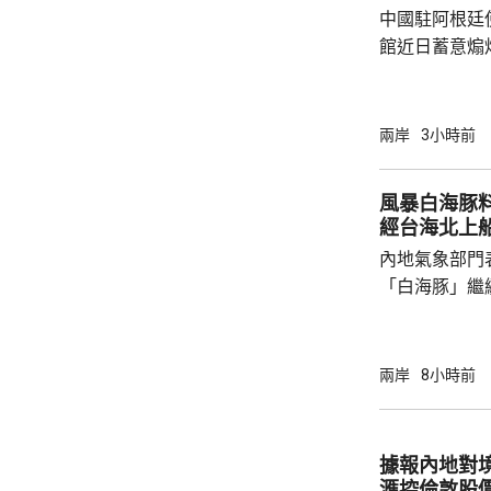
中國駐阿根廷
館近日蓄意煽
全概念，以吊
華為公司開展
與偏見，極不
兩岸
3小時前
場原則，批評
卻容不下一間
風暴白海豚
存和發展，虛
經台海北上
對華認知，停止
內地氣象部門
指，美國駐阿根
「白海豚」繼
間穿過琉球群
靠近。中央氣
洋預報台發布
兩岸
8小時前
海東部將出現
出現2至3米的中浪到
今日下午6時
據報內地對境
船舶實施交通
滙控倫敦股