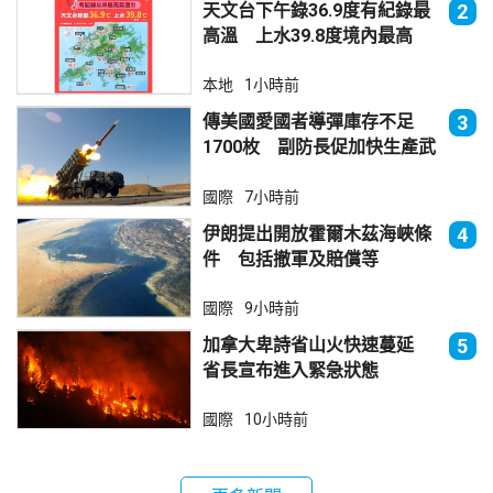
天文台下午錄36.9度有紀錄最
2
高溫 上水39.8度境內最高
本地
1小時前
傳美國愛國者導彈庫存不足
3
1700枚 副防長促加快生產武
器
國際
7小時前
伊朗提出開放霍爾木茲海峽條
4
件 包括撤軍及賠償等
國際
9小時前
加拿大卑詩省山火快速蔓延
5
省長宣布進入緊急狀態
國際
10小時前