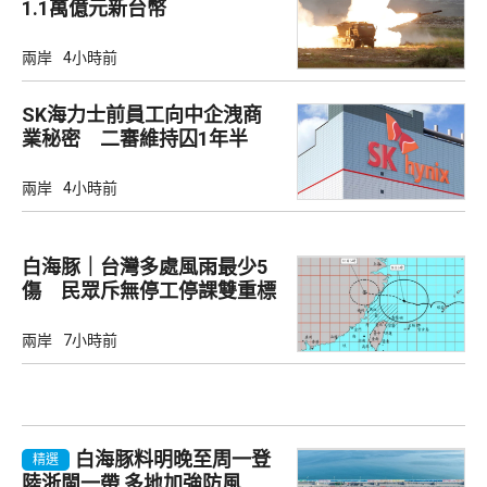
1.1萬億元新台幣
兩岸
4小時前
SK海力士前員工向中企洩商
業秘密 二審維持囚1年半
兩岸
4小時前
白海豚｜台灣多處風雨最少5
傷 民眾斥無停工停課雙重標
準
兩岸
7小時前
白海豚料明晚至周一登
精選
陸浙閩一帶 多地加強防風