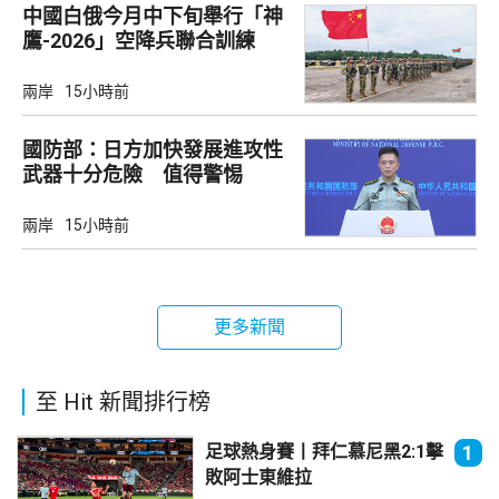
中國白俄今月中下旬舉行「神
鷹-2026」空降兵聯合訓練
兩岸
15小時前
國防部：日方加快發展進攻性
武器十分危險 值得警惕
兩岸
15小時前
更多新聞
至 Hit 新聞排行榜
足球熱身賽丨拜仁慕尼黑2:1擊
1
敗阿士東維拉