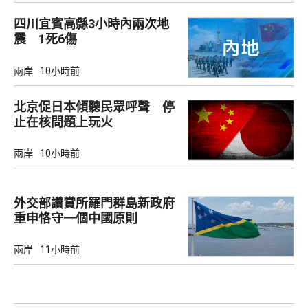
四川宜賓高縣3小時內兩次地
震 1死6傷
兩岸
10小時前
北京促日本傾聽民眾呼聲 停
止在核問題上玩火
兩岸
10小時前
外交部讚賞所羅門群島新政府
重申恪守一個中國原則
兩岸
11小時前