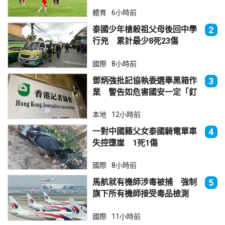
體育
6小時前
泰國少年槍殺祖父母後回中學
2
行兇 累計最少8死23傷
國際
8小時前
鄧炳強批記協執委選舉黑箱作
3
業 警告如危害國安一定「釘
死你」
本地
12小時前
一對中國籍父女泰國騎電單車
4
失控墮崖 1死1傷
國際
8小時前
馬航就有機師涉毒被捕 強制
5
旗下所有機師接受毒品檢測
國際
11小時前