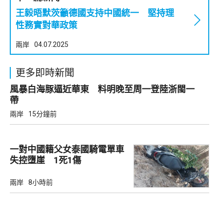
王毅晤默茨籲德國支持中國統一 堅持理
性務實對華政策
兩岸
04.07.2025
更多即時新聞
風暴白海豚逼近華東 料明晚至周一登陸浙閩一
帶
兩岸
15分鐘前
一對中國籍父女泰國騎電單車
失控墮崖 1死1傷
兩岸
8小時前