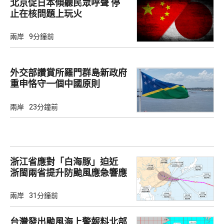
北京促日本傾聽民眾呼聲 停
止在核問題上玩火
兩岸
9分鐘前
外交部讚賞所羅門群島新政府
重申恪守一個中國原則
兩岸
23分鐘前
浙江省應對「白海豚」迫近
浙閩兩省提升防颱風應急響應
至3級
兩岸
31分鐘前
台灣發出颱風海上警報料北部