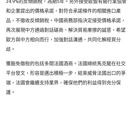
34.9%的反傾銷稅，為期5年。另外接受歐盟有關行業協會
和企業提出的價格承諾，對符合承諾條件的相關進口產
品，不徵收反傾銷稅。中國商務部指決定接受價格承諾，
再次展現中方通過對話磋商，解決貿易摩擦的誠意，希望
歐方與中方相向而行，加強對話溝通，共同化解經貿分
歧。
獲豁免徵稅的包括多間法國酒商。法國總統馬克龍在社交
平台發文，形容是邁出積極一步，結束威脅法國出口的爭
端，法國會繼續支持業界，確保他們的利益得到充分保
護。