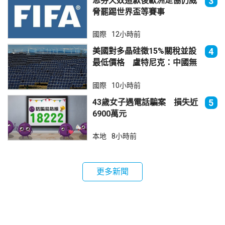
恩芬天奴道歉後歐洲足協仍威
3
脅罷踢世界盃等賽事
國際
12小時前
美國對多晶硅徵15%關稅並設
4
最低價格 盧特尼克：中國無
法再傾銷
國際
10小時前
43歲女子遇電話騙案 損失近
5
6900萬元
本地
8小時前
更多新聞