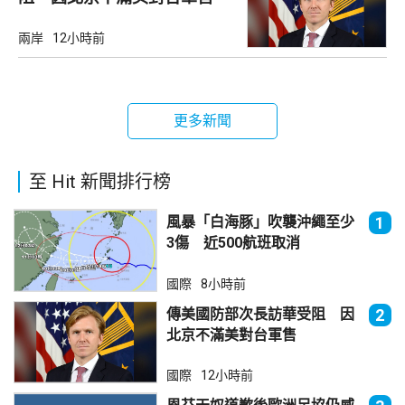
兩岸
12小時前
更多新聞
至 Hit 新聞排行榜
風暴「白海豚」吹襲沖繩至少
1
3傷 近500航班取消
國際
8小時前
傳美國防部次長訪華受阻 因
2
北京不滿美對台軍售
國際
12小時前