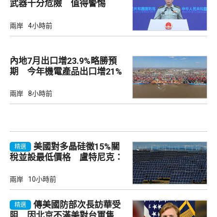
武器十分危險 值得警惕
兩岸
4小時前
內地7月出口增23.9%略勝預
期 今年機電產品出口增21%
兩岸
8小時前
美國對多晶硅徵15%關
精選
稅並設最低價格 盧特尼克：
中國無法再傾銷
兩岸
10小時前
傳美國防部次長訪華受
精選
阻 因北京不滿美對台軍售