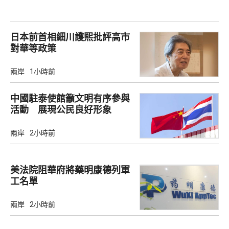
日本前首相細川護熙批評高市
對華等政策
兩岸
1小時前
中國駐泰使館籲文明有序參與
活動 展現公民良好形象
兩岸
2小時前
美法院阻華府將藥明康德列軍
工名單
兩岸
2小時前