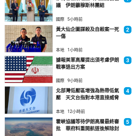
議 伊朗籲穆斯林團結
國際
5小時前
黃大仙企圖謀殺及自殺案一死
2
一傷
本地
1小時前
據報美軍高層提出須考慮伊朗
3
戰事退出方案
國際
9小時前
北部灣低壓區增強為熱帶低氣
4
壓 天文台指對本港直接威脅
不大
本地
12小時前
霍峽協議等待伊朗高層最終審
5
批 華府料重開航道後解除封
鎖