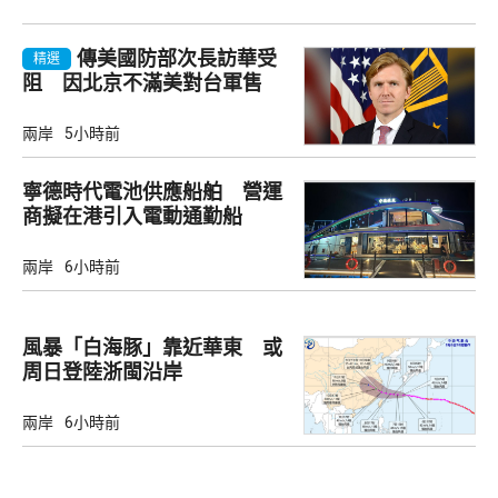
傳美國防部次長訪華受
精選
阻 因北京不滿美對台軍售
兩岸
5小時前
寧德時代電池供應船舶 營運
商擬在港引入電動通勤船
兩岸
6小時前
風暴「白海豚」靠近華東 或
周日登陸浙閩沿岸
兩岸
6小時前