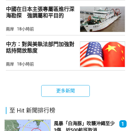
中國在日本主張專屬區進行深
海勘探 強調屬和平目的
兩岸
18小時前
中方：對與美執法部門加強對
話持開放態度
兩岸
18小時前
更多新聞
至 Hit 新聞排行榜
風暴「白海豚」吹襲沖繩至少
1
3傷 近500航班取消