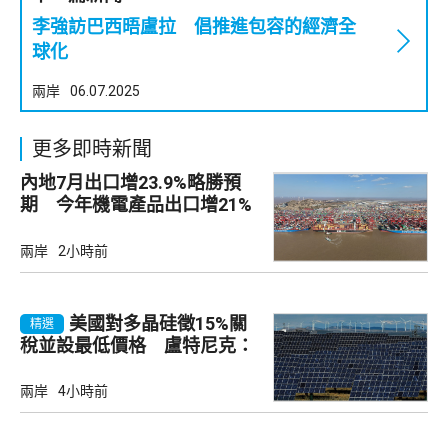
李強訪巴西晤盧拉 倡推進包容的經濟全
球化
兩岸
06.07.2025
更多即時新聞
內地7月出口增23.9%略勝預
期 今年機電產品出口增21%
兩岸
2小時前
美國對多晶硅徵15%關
精選
稅並設最低價格 盧特尼克：
中國無法再傾銷
兩岸
4小時前