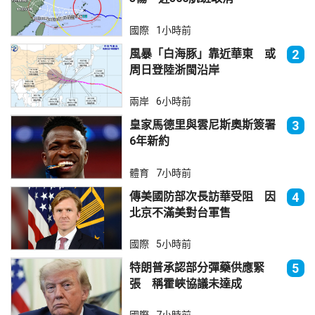
國際
1小時前
風暴「白海豚」靠近華東 或
2
周日登陸浙閩沿岸
兩岸
6小時前
皇家馬德里與雲尼斯奧斯簽署
3
6年新約
體育
7小時前
傳美國防部次長訪華受阻 因
4
北京不滿美對台軍售
國際
5小時前
特朗普承認部分彈藥供應緊
5
張 稱霍峽協議未達成