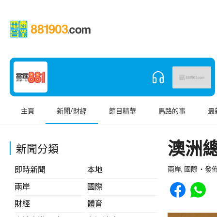
主頁
新聞/財經
節目精華
馬路的事
最
澳洲
新聞分類
即時新聞
本地
兩岸, 國際
發佈 
Share to Face
Share t
兩岸
國際
財經
體育