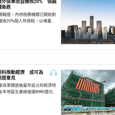
外保單收益徵稅20% 保誠
管制，呼籲船舶選擇安全水域避
價急跌
安全。
網報道，內地稅務機關已開始對
徵收20%個人所得稅，以堵塞以
。報道引述稅務律師和香港保險
京和杭州已有徵稅案例，徵稅對
益和預繳保費利息收益。報道引
指，目前被徵稅的案例沒有明確
場一般認為的大額保單才被徵
於地方稅務當局接觸和處理數據
單退出和有退出收益，而當地稅
創科推動經濟 或可為
務局又有數據處理能力，就會徵稅。 受消...
劃提意見
家改革開放後最早設立的經濟特
全年地區生產總值達8980億元人
5.7%；今年首季則逾2226億
季增幅6.3%。當地近年加強透過
工程，加快建設多個科學城和實