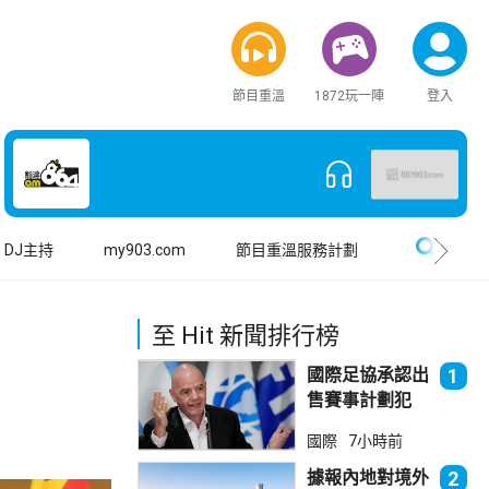
節目重溫
1872玩一陣
登入
搜尋
DJ主持
my903.com
節目重溫服務計劃
至 Hit 新聞排行榜
國際足協承認出
1
售賽事計劃犯
錯 惟仍全力支
國際
7小時前
持恩芬天奴
據報內地對境外
2