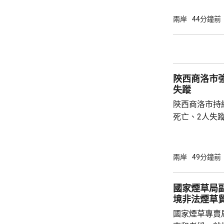
指，北京及杭
施未普遍推行
兩岸
44分鐘前
報道引述稅務
士指出，現時
保單分紅，以
被視為是堵塞
陜西商洛市
亦反映內地對居
失蹤
陜西商洛市持
死亡、2人失
防汛指揮部指
水時，被突發
連場暴雨由上
兩岸
49分鐘前
321.4毫米
動三級防汛應
國家煙草局
移群眾，組織力
境非法煙草
市潼關縣亦傳
國家煙草專賣
塌，最少1人失