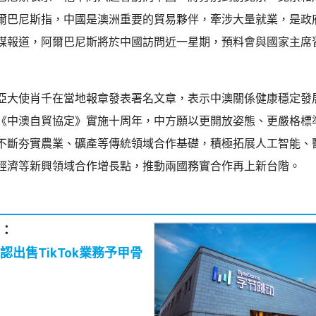
爾巴尼斯指，中國是澳洲重要的貿易夥伴，牽涉大量就業，是政
媒報道，阿爾巴尼斯將於中國訪問近一星期，預料會與國家主席
亞大使肖千在當地報章發表署名文章，表示中澳關係健康穩定發
《中澳自貿協定》實施十周年，中方願以更開放姿態、更嚴格標
不斷夯實農業、礦產等傳統領域合作基礎，積極拓展人工智能、
經濟等新興領域合作增長點，推動兩國務實合作再上新台階。
：
認出售TikTok業務予甲骨