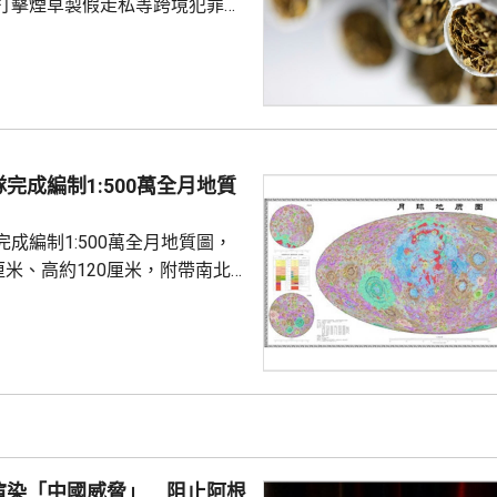
打擊煙草製假走私等跨境犯罪和
，與兩國有關部門深入交流，期
地海關總局及工貿部負責人舉行
加強執法協作和情報信息互通、
製假走私跨境犯罪、從嚴查處仿
煙商標違法行為等深入交流。劉
充分發揮北部灣海域聯合巡邏機
完成編制1:500萬全月地質
共享和情報互通。 劉三江在
安部有關負責人舉行工作...
成編制1:500萬全月地質圖，
厘米、高約120厘米，附帶南北
，精準標注逾1.3萬個撞擊坑和
，劃分出14類地質構造和17種
基於嫦娥工程等最新探測成果，
性與直觀性，在三方面實現系統
正「月球時鐘」。艾肯紀起始年
3億年，酒海紀起始年齡調整為
渲染「中國威脅」 阻止阿根
紀...