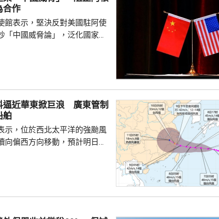
為合作
使館表示，堅決反對美國駐阿使
炒「中國威脅論」，泛化國家安
銷簽證方式阻止阿方企業與中國
正常合作，做法反映美方的傲慢
尊重他國主權並嚴重破壞自由市
美國一貫標榜民主自由價值觀，
外國民營企業在第三國的正常生
料逼近華東掀巨浪 廣東管制
偽本質暴露無遺，敦促美方端正
船舶
霸權行徑和政治操弄。 中方又
表示，位於西北太平洋的強颱風
廷大使拉梅拉斯4月時亦...
續向偏西方向移動，預計明日日
島後移入東海，逐漸向華東沿海
象台發布颱風藍色預警。國家海
海浪橙色警報，預料未來一日東
6至10米巨浪，浙江近岸海域將
大浪。 廣東海事局決定
起，對經過台灣海峽南口北上的