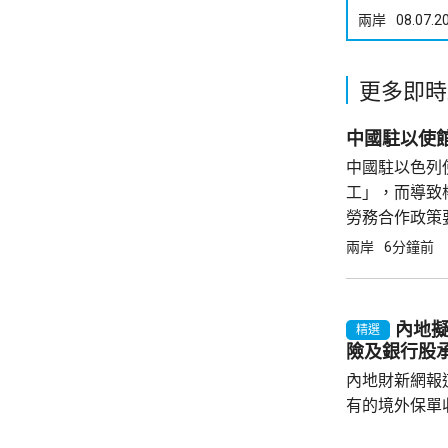
兩岸
08.07.2
更多即時
中國駐以使
中國駐以色列
工」，而導致
勞務合作政策
證合法務工，
兩岸
6分鐘前
籲，要特別關
被查處者均會被.
內地擬
精選
險及銀行股
內地財新網報
有的境外保單
香港保單的分