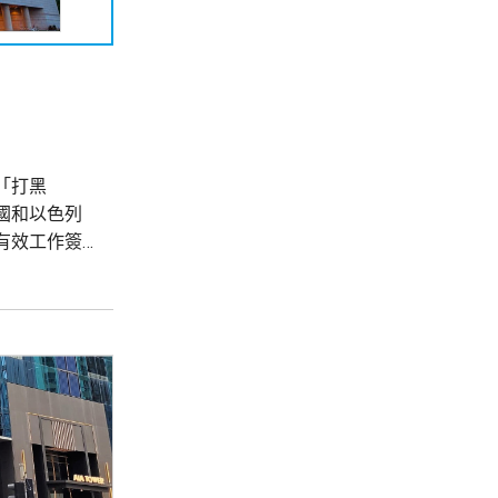
「打黑
國和以色列
有效工作簽
 使館呼
和打擊，凡