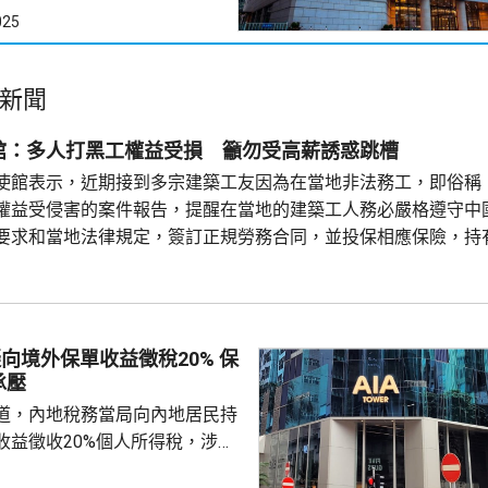
025
新聞
館：多人打黑工權益受損 籲勿受高薪誘惑跳槽
使館表示，近期接到多宗建築工友因為在當地非法務工，即俗稱
權益受侵害的案件報告，提醒在當地的建築工人務必嚴格遵守中
要求和當地法律規定，簽訂正規勞務合同，並投保相應保險，持
踏實賺錢，切勿輕信不法分子的虛假宣傳和高薪誘惑，輕易跳槽。
注以色列方面對「打黑工」行為，正採取越來越嚴厲的清理整頓
..
向境外保單收益徵稅20% 保
承壓
道，內地稅務當局向內地居民持
收益徵收20%個人所得稅，涉及
紅及預繳保費利息等收益。報道