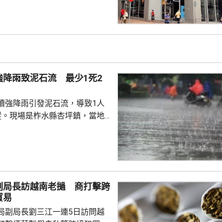
州已有初步執法個案，但目前措
，具體適用範圍有待官方說明。
律師、商業銀行及香港保險業人
被納入徵稅範圍的主要包括香港
及預繳保費所產生的利息收益，
長期存在的跨境稅務監管漏洞，
強降雨致泥石流 最少1死2
民境外資產及資金流動...
續強降雨引發泥石流，導致1人
蹤。現場是柞水縣杏坪鎮，當地
，1戶群眾昨日清理房屋旁邊積
泥石流掩埋，當局正展開搜救。
周四開始，累計最大降雨量
，逾3700戶、近1萬人受災，當地啟
急響應，正妥善安置附近區域轉
副局長訪越南老撾 商打擊跨
量搶修道路並恢復通信。 渭南
貿易
出災情，有山泥傾瀉導致民房倒
局副局長劉三江一連5日訪問越
蹤，當局正搜...