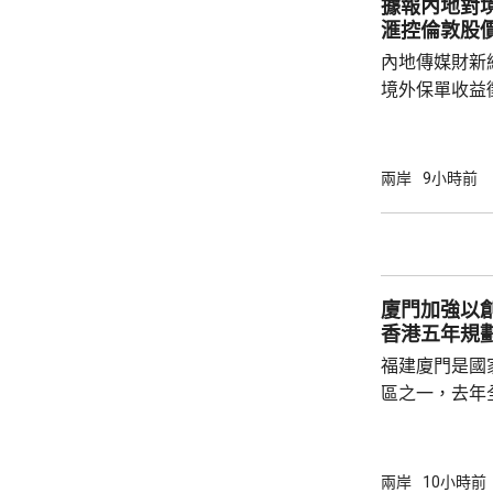
據報內地對境
船舶實施交通
滙控倫敦股
風，保障海上
內地傳媒財新
境外保單收益
往的監管漏洞
業人士指，北
象包括分紅收
兩岸
9小時前
述保險業人士
標準，並非市
稅，可能取決
的效率；若保
廈門加強以
香港五年規
福建廈門是國
區之一，去年
民幣，按年增長
元人民幣，按
創新科技引領
兩岸
10小時前