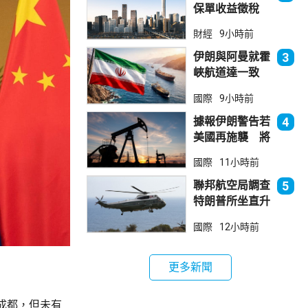
保單收益徵稅
20% 保誠滙控
財經
9小時前
倫敦股價急跌
伊朗與阿曼就霍
3
峽航道達一致
大部分經伊朗領
國際
9小時前
海
據報伊朗警告若
4
美國再施襲 將
攻擊波斯灣地區
國際
11小時前
能源設施
聯邦航空局調查
5
特朗普所坐直升
機遭遇的飛行安
國際
12小時前
全事件
更多新聞
成都，但未有