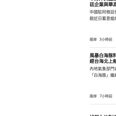
廷企業與華
中國駐阿根廷
館近日蓄意煽
全概念，以吊
華為公司開展
與偏見，極不
兩岸
3小時前
場原則，批評
卻容不下一間
風暴白海豚
存和發展，虛
經台海北上
對華認知，停止
內地氣象部門
指，美國駐阿根
「白海豚」繼
間穿過琉球群
靠近。中央氣
洋預報台發布
兩岸
7小時前
海東部將出現
出現2至3米的中浪到
今日下午6時