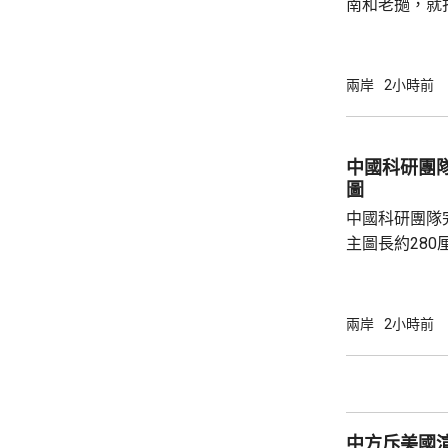
南和老撾，就
深化執法合作
間在越南與當
工作會談，就
兩岸
2小時前
嚴厲打擊煙草
冒中國品牌捲
三江說，希望
中國科研團隊
制作用，深化信息
圖
老撾亦與當地公
中國科研團隊完
主圖長約280
極局部地質圖
81個撞擊盆地
岩石類型。 負責編制的中國地質科學院地質研
兩岸
2小時前
究所表示，是
兼顧科學嚴謹
創新；包括修
齡調整為43.
中方斥美國
41.7億年，雨海