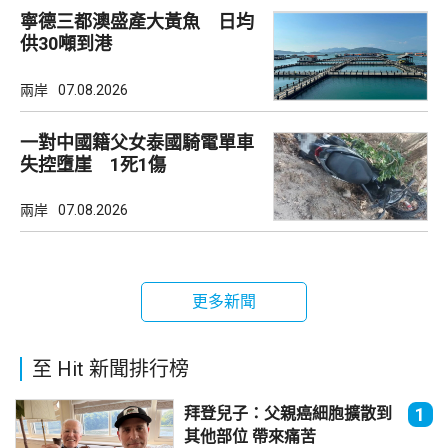
寧德三都澳盛產大黃魚 日均
供30噸到港
兩岸
07.08.2026
一對中國籍父女泰國騎電單車
失控墮崖 1死1傷
兩岸
07.08.2026
更多新聞
至 Hit 新聞排行榜
拜登兒子：父親癌細胞擴散到
1
其他部位 帶來痛苦