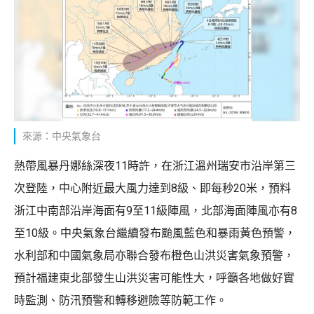
來源：中央氣象台
熱帶風暴丹娜絲深夜11時許，在浙江溫州瑞安市沿岸第三
次登陸，中心附近最大風力達到8級、即每秒20米，預料
浙江中南部沿岸海面有9至11級陣風，北部海面陣風亦有8
至10級。中央氣象台繼續發布颱風藍色和暴雨黃色預警，
水利部和中國氣象局亦聯合發布橙色山洪災害氣象預警，
預計福建東北部發生山洪災害可能性大，呼籲各地做好實
時監測、防汛預警和轉移避險等防範工作。