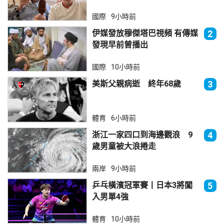
國際
9小時前
伊媒發放穆傑塔巴視頻 有傳媒
2
發現早前曾播出
國際
10小時前
美斯父親病逝 終年68歲
3
體育
6小時前
浙江一家四口到海邊觀浪 9
4
歲男童被大浪捲走
兩岸
9小時前
乒乓橫濱冠軍賽丨日本3將闖
5
入男單4強
體育
10小時前