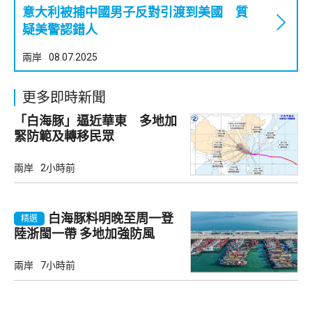
意大利被捕中國男子反對引渡到美國 質
疑美警認錯人
兩岸
08.07.2025
更多即時新聞
「白海豚」逼近華東 多地加
緊防範及轉移民眾
兩岸
2小時前
白海豚料明晚至周一登
精選
陸浙閩一帶 多地加強防風
兩岸
7小時前