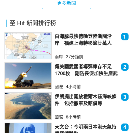
更多新聞
至 Hit 新聞排行榜
白海豚最快傍晚登陸浙閩沿
1
岸 福建上海轉移逾廿萬人
兩岸
27分鐘前
傳美國愛國者導彈庫存不足
2
1700枚 副防長促加快生產武
器
國際
4小時前
伊朗提出開放霍爾木茲海峽條
3
件 包括撤軍及賠償等
國際
6小時前
天文台：今明兩日本港天氣持
4