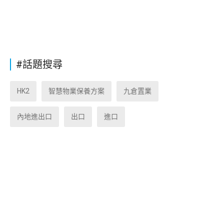
#話題搜尋
HK2
智慧物業保養方案
九倉置業
內地進出口
出口
進口