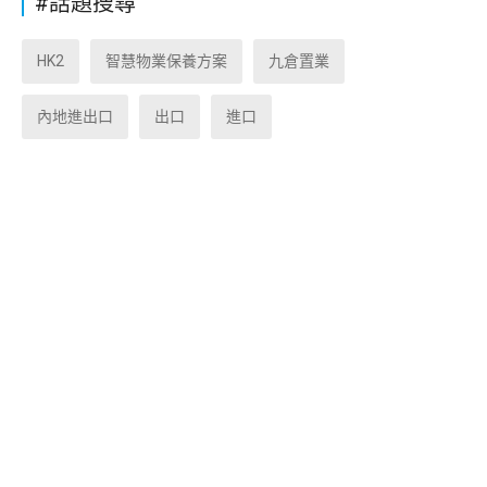
#話題搜尋
HK2
智慧物業保養方案
九倉置業
內地進出口
出口
進口