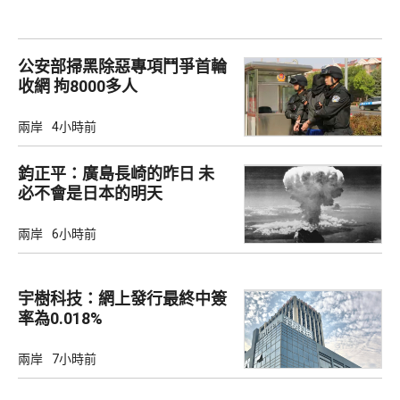
公安部掃黑除惡專項鬥爭首輪
收網 拘8000多人
兩岸
4小時前
鈞正平：廣島長崎的昨日 未
必不會是日本的明天
兩岸
6小時前
宇樹科技：網上發行最終中簽
率為0.018%
兩岸
7小時前