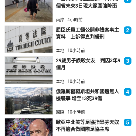
個省未來3日現大範圍強降雨
兩岸
4小時前
屈臣氏員工籲公開非禮案事主
2
資料 上訴得直判緩刑
本地
10小時前
29歲男子誤殺女友 判囚3年9
3
個月
本地
10小時前
俄羅斯韃靼斯坦共和國遭無人
4
機襲擊 增至13死39傷
國際
10小時前
歐亞中北美等足協指恩芬天奴
5
不再適合做國際足協主席