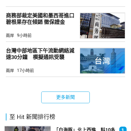
商務部裁定美國和墨西哥進口
碧根果存在傾銷 徵保證金
兩岸
9小時前
台灣中部地區下午流動網絡減
速30分鐘 模擬通訊受襲
兩岸
17小時前
更多新聞
至 Hit 新聞排行榜
「白海豚」北上西進 料10多
1