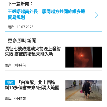
下一篇新聞：
王毅晤越南外長 願同越方共同維護多邊
貿易規則
兩岸
10.07.2025
更多即時新聞
長征七號改運載火箭晚上發射
失敗 搭載的衛星未能入軌
兩岸
3小時前
「白海豚」北上西進
精選
料10多個省未來3日現大範圍
強降雨
兩岸
4小時前