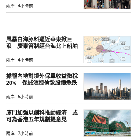
兩岸
4小時前
風暴白海豚料逼近華東掀巨
浪 廣東管制經台海北上船舶
兩岸
4小時前
據報內地對境外保單收益徵稅
20% 保誠滙控倫敦股價急跌
兩岸
6小時前
廈門加強以創科推動經濟 或
可為香港五年規劃提意見
兩岸
7小時前