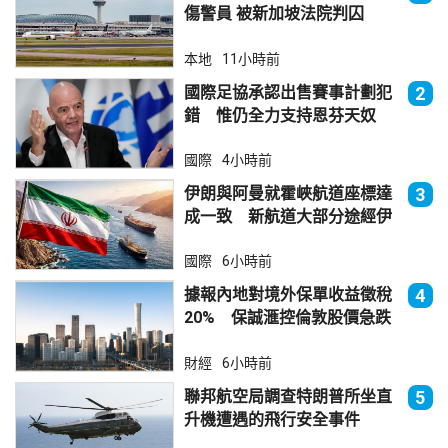
傷警員 被新加坡法院判囚
本地
11小時前
國際足協承認出售賽事計劃犯
2
錯 惟仍全力支持恩芬天奴
國際
4小時前
伊朗與阿曼就霍峽航道座標達
3
成一致 新航道大部分途經伊
朗領海
國際
6小時前
據報內地對境外保單收益徵稅
4
20% 保誠滙控倫敦股價急跌
財經
6小時前
聯邦航空局調查特朗普所坐直
5
升機遭遇的飛行安全事件