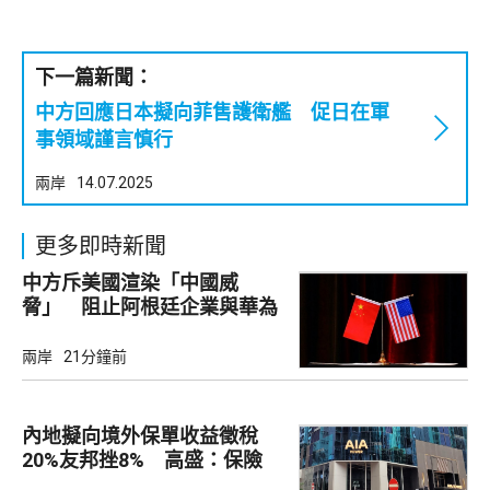
下一篇新聞：
中方回應日本擬向菲售護衛艦 促日在軍
事領域謹言慎行
兩岸
14.07.2025
更多即時新聞
中方斥美國渲染「中國威
脅」 阻止阿根廷企業與華為
合作
兩岸
21分鐘前
內地擬向境外保單收益徵稅
20%友邦挫8% 高盛：保險
股短期受壓