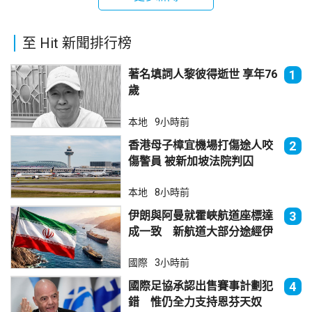
至 Hit 新聞排行榜
著名填詞人黎彼得逝世 享年76
1
歲
本地
9小時前
香港母子樟宜機場打傷途人咬
2
傷警員 被新加坡法院判囚
本地
8小時前
伊朗與阿曼就霍峽航道座標達
3
成一致 新航道大部分途經伊
朗領海
國際
3小時前
國際足協承認出售賽事計劃犯
4
錯 惟仍全力支持恩芬天奴