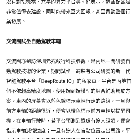
沒有對接機構、共享的算力平台等。他表示，這些配套是
非常值得去建設，同時能帶來巨大回報，甚至帶動整個行
業發展。
交流團試坐自動駕駛車輛
交流團亦到訪深圳元戎啟行科技參觀，是內地一間研發自
動駕駛技術的企業，期間試坐一輛裝有公司研發的新一代
智能駕駛平台「DeepRoute IO」的私家車，平台是內地首
個不依賴高精度地圖、使用端到端模型的組合輔助駕駛方
案。車內的屏幕會以藍色線標示車輛行走的路線，一旦與
前方車輛的距離很近，便會以橙色標示前方車輛以提醒司
機。在車輛行駛時，若平台預測到遠處有途人經過，便會
指示車輛減慢速度；一旦有途人在盲點位置走出馬路，平