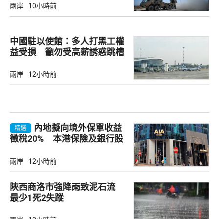
兩岸
10小時前
中國駐以使館：多人打黑工權
益受損 籲勿受高薪誘惑跳槽
兩岸
12小時前
內地擬向境外保單收益
精選
徵稅20% 本港保險及銀行股
承壓
兩岸
12小時前
陜西商洛市強降雨致泥石流
最少1死2失蹤