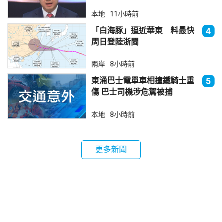
本地
11小時前
「白海豚」逼近華東 料最快
4
周日登陸浙閩
兩岸
8小時前
東涌巴士電單車相撞鐵騎士重
5
傷 巴士司機涉危駕被捕
本地
8小時前
更多新聞