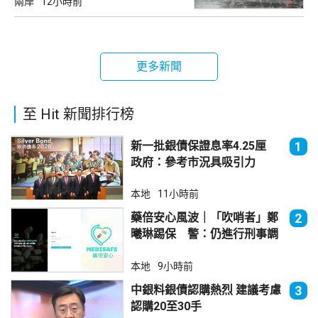
兩岸
12小時前
更多新聞
至 Hit 新聞排行榜
新一批銀債保證息率4.25厘
1
政府：參考市況具吸引力
本地
11小時前
藥倍安心風波｜「吹哨者」鄭
2
曦琳踢保 警：仍進行刑事調
查
本地
9小時前
中銀料銀債認購熱烈 建議考慮
3
認購20至30手