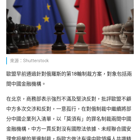
來源：Shutterstock
歐盟早前通過針對俄羅斯的第18輪制裁方案，對象包括兩
間中國金融機構。
在北京，商務部表示強烈不滿及堅決反對，批評歐盟不顧
中方多次交涉和反對，一意孤行，在對俄制裁中繼續將部
分中國企業列入清單，以「莫須有」的罪名制裁兩間中國
金融機構，中方一貫反對沒有國際法依據、未經聯合國安
理會授權的單邊制裁，指歐方做法有違中歐領導人共識精