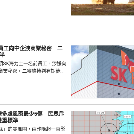
新高，佔明年度總預算約四分
億元新台幣；第二多是「特別預
0億元新台幣。
前員工向中企洩商業秘密 二
半
頭SK海力士一名前員工，涉嫌向
商業秘密，二審維持判有期徒刑
國法人期間，從公司文檔管理系統
業秘密資料，包括公司的圖形傳
技術，再編寫簡歷作為跳槽至中
思技術公司之用，違反南韓的
灣多處風雨最少5傷 民眾斥
護法》與背信罪。二審法院指，
雙重標準
業秘密是公司多年投入大量資源
豚」的暴風圈，由昨晚起一直影
如果從輕處罰，將...