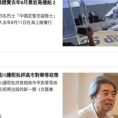
證實去年8月黃岩島撞船 2
四名烈士「中國武警忠誠衛士」
人去年8月11日在海上維權行動
國海警船當日在黃岩島追逐菲律
與解放軍軍艦相撞的時間吻合，
一年首次間接證實撞船事件造成
人事務部主管
網」資料顯示，22歲的衣昕玉在
日參與南海一線維權行動犧牲，被
25歲的程龍同日在海上維權行動
細川護熙批評高市對華等政策
樣追記一等功。...
川護熙批評首相高市早對華等政
在即將出版的新一期《文藝春
指，高市去年在國會發表台灣有
關係惡化，嚴重降溫的日中關係
帶來巨大損失。高市未有採取措
，難免被批評是不負責任。他認
6