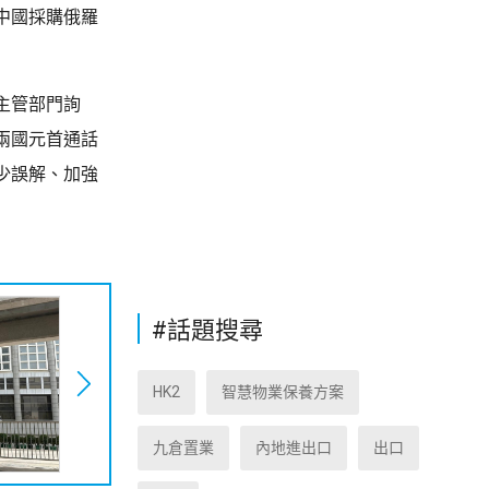
中國採購俄羅
主管部門詢
兩國元首通話
少誤解、加強
#話題搜尋
HK2
智慧物業保養方案
九倉置業
內地進出口
出口