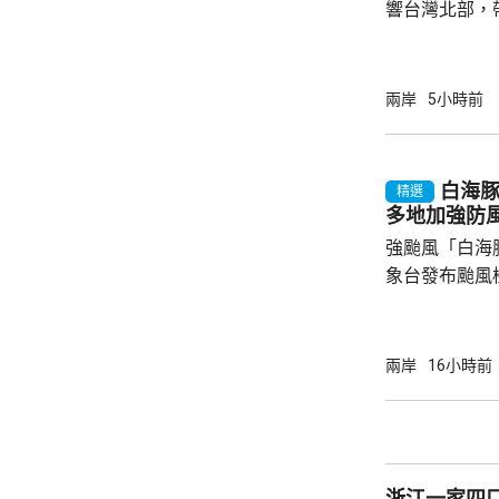
響台灣北部，
138宗災情
暴風圈縮小，
毋須發出陸上
兩岸
5小時前
部至中部山區
北市由凌晨起
市亦超過17
白海
精選
晚過後才會緩和。 目前只有連江縣
多地加強防
復興區停工停課
強颱風「白海
象台發布颱風
至周一清晨將
登陸，風暴中
級，陣風15
兩岸
16小時前
未來一日將有
雨，雨量達10
區仍有暴雨，
400毫米，浙
浙江一家四
上海市氣象台指