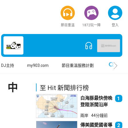
節目重溫
1872玩一陣
登入
搜尋
DJ主持
my903.com
節目重溫服務計劃
 中
至 Hit 新聞排行榜
白海豚最快傍晚
1
登陸浙閩沿岸
福建上海轉移逾
兩岸
44分鐘前
廿萬人
傳美國愛國者導
2