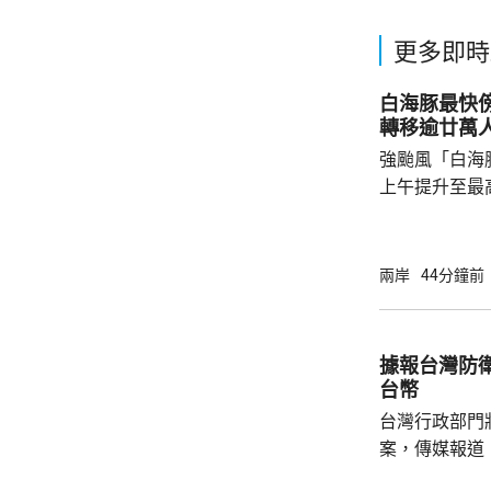
更多即時
白海豚最快
轉移逾廿萬
強颱風「白海
上午提升至最
「白海豚」今
一帶沿海登陸
杭州灣、浙江
兩岸
44分鐘前
級大風，以及
經過的海域，風
至16級。浙
據報台灣防衛
地，亦會有大
台幣
台灣行政部門
案，傳媒報道
經濟增長超過3