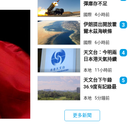
彈庫存不足
1700枚 副防
國際
4小時前
長促加快生產武
器
伊朗提出開放霍
3
爾木茲海峽條
件 包括撤軍及
國際
6小時前
賠償等
天文台：今明兩
4
日本港天氣持續
極端酷熱
本地
11小時前
天文台下午錄
5
36.9度有記錄最
高溫 上水39.8
本地
5分鐘前
度為境內最高
更多新聞