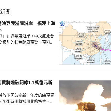
新聞
傍晚登陸浙閩沿岸 福建上海
人
豚」迫近華東沿岸。中央氣象台
高級別的紅色颱風預警，預料
晚至明早在浙江舟山到福建福鼎
，將為沿海帶來狂風暴雨。其中
沿海、長江口等地，將有9至12
11至14級陣風；「白海豚」中心
力更達到13至14級，陣風15
江、上海、江蘇、安徽和福建等
費將達破紀錄1.1萬億元新
雨至暴雨，部分地區會有250至
440毫米的特大暴雨。 中央...
將於下周敲定新一年度的總預算
，防衛費用將採用北約標準，佔
%，令總金額達到1.1萬億元新