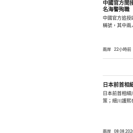
中國官方間接
暫停。
名海警殉職
中國官方追授
稱號，其中兩
中犧牲。與中
賓船隻期間，
意味中國時隔
兩岸
22小時前
2名海警人員殉職。 中國退役軍
的「中華英烈
去年8月11
追記一等功。
日本前首相
中不幸犧牲，同
日本前首相細
策；細川護熙
秋》月刊撰文
事論，令日中
正給日本國民
施，打破僵局
兩岸
08.08.202