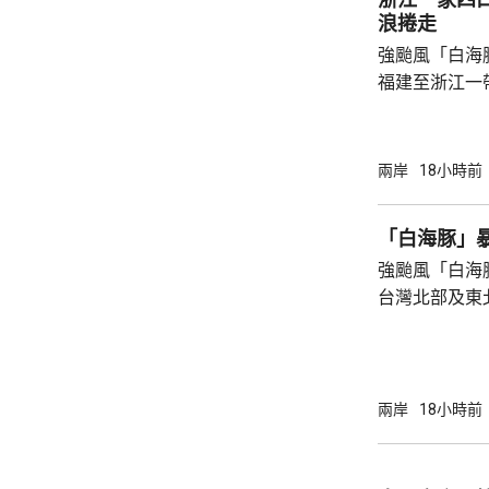
浪捲走
強颱風「白海
福建至浙江一
一家四口無視
男童被大浪捲
是一家人的兩
兩岸
18小時前
四人試圖通過
浪消退後只有
「白海豚」
石塘鎮政府證
強颱風「白海
台灣北部及東
塌，亦有建築
現龍捲風；基
浸，水深至小腿。 氣象部門預測，
的強度將減弱
兩岸
18小時前
山區及北部將
新竹及苗栗山
達300毫米