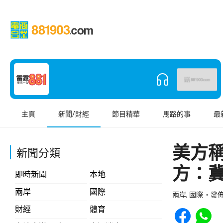
主頁
新聞/財經
節目精華
馬路的事
最
美方
新聞分類
方：
即時新聞
本地
兩岸
國際
兩岸, 國際
發佈 
Share to Face
Share t
財經
體育