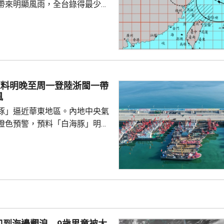
帶來明顯風雨，全台錄得最少
、5人受傷。氣象署部門指，白海豚
不會碰觸到台灣本島陸地，預料
警報，但在外圍環流影響下，北
仍然會有大雨至大豪雨；其中台
的雨量累計超過200毫米，台中
0毫米，預料北部地區雨勢要到今
豚料明晚至周一登陸浙閩一帶
和桃園市的
風
，網上有民眾批評...
豚」逼近華東地區。內地中央氣
橙色預警，預料「白海豚」明晚
在浙江舟山到福建福鼎一帶沿海
心經過的海域風力將達13至15
至17級；浙江、上海、江蘇等地，
大到暴雨，局部地區會有大暴
0至220毫米；未來三日華東地
部分地區累計雨量可達200至
江東部局部更將超過600毫米。
口到海邊觀浪 9歲男童被大
，「白海豚...