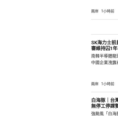
台幣，創歷來
一。 防務主管部門的撥款佔預算最大部分、有
兩岸
1小時前
超過7000
算」，有240
SK海力士
審維持囚1年
南韓半導體龍
中國企業洩露
1年半。 涉案姓金的被告，被指2022年在任職
SK海力士中
打印和拍攝商
兩岸
1小時前
感器相關尖端
國華為旗下海
白海豚｜台
《產業技術保
無停工停課
被告洩露的商
強颱風「白海
而取得的成果，