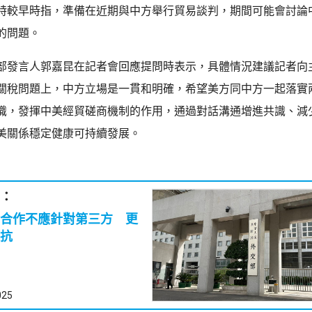
特較早時指，準備在近期與中方舉行貿易談判，期間可能會討論
的問題。
部發言人郭嘉昆在記者會回應提問時表示，具體情況建議記者向
關稅問題上，中方立場是一貫和明確，希望美方同中方一起落實
識，發揮中美經貿磋商機制的作用，通過對話溝通增進共識、減
美關係穩定健康可持續發展。
：
合作不應針對第三方 更
抗
025