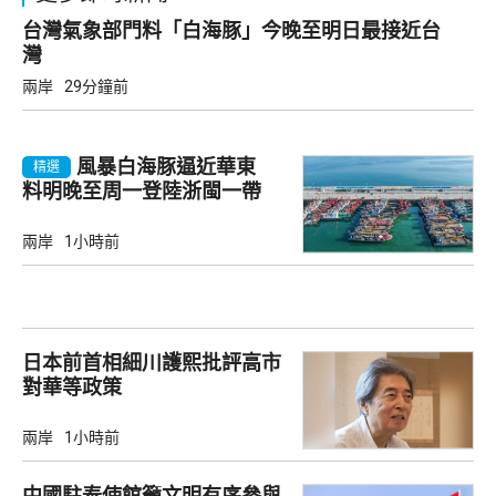
台灣氣象部門料「白海豚」今晚至明日最接近台
灣
兩岸
29分鐘前
風暴白海豚逼近華東
精選
料明晚至周一登陸浙閩一帶
兩岸
1小時前
日本前首相細川護熙批評高市
對華等政策
兩岸
1小時前
中國駐泰使館籲文明有序參與