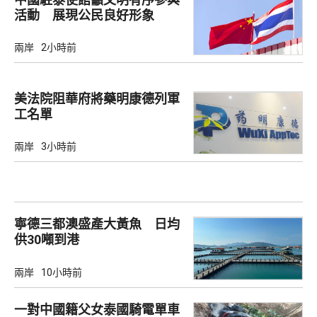
活動 展現公民良好形象
兩岸
2小時前
美法院阻華府將藥明康德列軍
工名單
兩岸
3小時前
寧德三都澳盛產大黃魚 日均
供30噸到港
兩岸
10小時前
一對中國籍父女泰國騎電單車