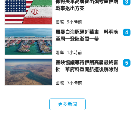
據報美軍高層提出須考慮伊朗
3
戰事退出方案
國際
9小時前
風暴白海豚逼近華東 料明晚
4
至周一登陸浙閩一帶
兩岸
1小時前
霍峽協議等待伊朗高層最終審
5
批 華府料重開航道後解除封
鎖
國際
7小時前
更多新聞