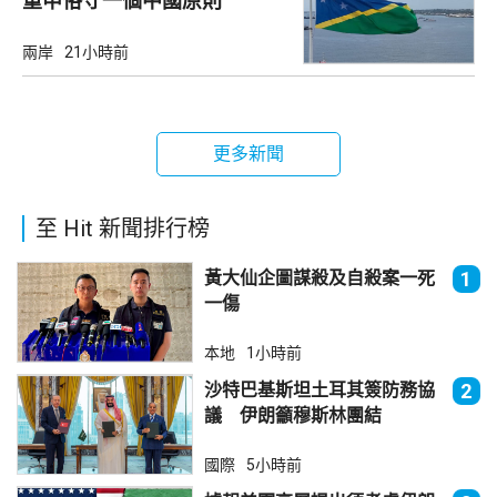
重申恪守一個中國原則
兩岸
21小時前
更多新聞
至 Hit 新聞排行榜
黃大仙企圖謀殺及自殺案一死
1
一傷
本地
1小時前
沙特巴基斯坦土耳其簽防務協
2
議 伊朗籲穆斯林團結
國際
5小時前