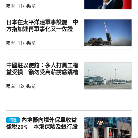
兩岸
11小時前
日本在太平洋建軍事設施 中
方指加速再軍事化又一佐證
兩岸
11小時前
中國駐以使館：多人打黑工權
益受損 籲勿受高薪誘惑跳槽
兩岸
12小時前
內地擬向境外保單收益
精選
徵稅20% 本港保險及銀行股
承壓