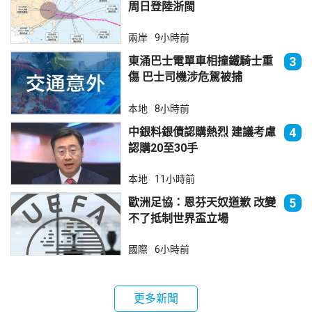
周日登陸浙閩
兩岸
9小時前
東涌巴士電單車相撞鐵騎士重
3
傷 巴士司機涉危駕被捕
本地
8小時前
中銀料銀債認購熱烈 建議考慮
4
認購20至30手
本地
11小時前
歐洲足協：恩芬天奴道歉 改變
5
不了抵制世界盃立場
國際
6小時前
更多新聞