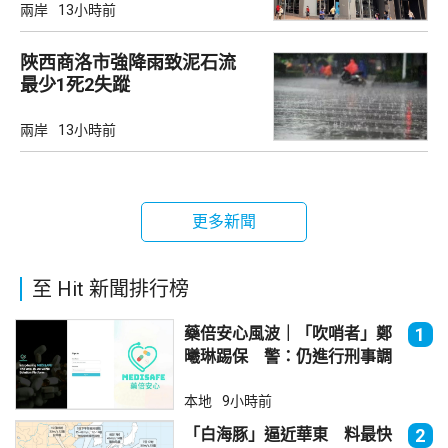
兩岸
13小時前
陜西商洛市強降雨致泥石流
最少1死2失蹤
兩岸
13小時前
更多新聞
至 Hit 新聞排行榜
藥倍安心風波｜「吹哨者」鄭
1
曦琳踢保 警：仍進行刑事調
查
本地
9小時前
「白海豚」逼近華東 料最快
2