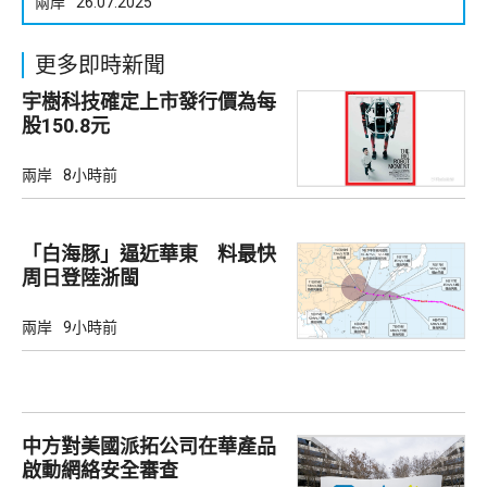
兩岸
26.07.2025
更多即時新聞
宇樹科技確定上市發行價為每
股150.8元
兩岸
8小時前
「白海豚」逼近華東 料最快
周日登陸浙閩
兩岸
9小時前
中方對美國派拓公司在華產品
啟動網絡安全審查