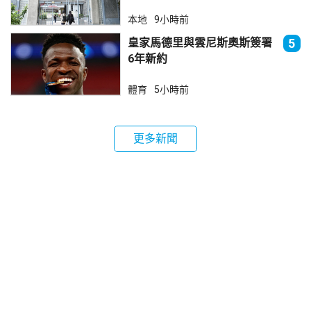
本地
9小時前
皇家馬德里與雲尼斯奧斯簽署
5
6年新約
體育
5小時前
更多新聞