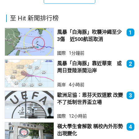
至 Hit 新聞排行榜
風暴「白海豚」吹襲沖繩至少
1
3傷 近500航班取消
國際
1分鐘前
風暴「白海豚」靠近華東 或
2
周日登陸浙閩沿岸
兩岸
4小時前
歐洲足協：恩芬天奴道歉 改變
3
不了抵制世界盃立場
國際
12小時前
嶺大學生會解散 稱校內外形勢
4
出現變化