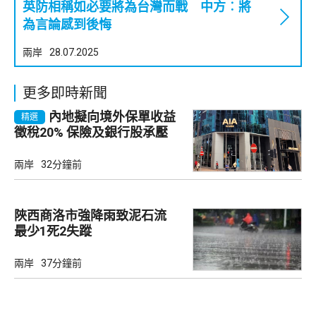
英防相稱如必要將為台灣而戰 中方︰將
為言論感到後悔
兩岸
28.07.2025
更多即時新聞
內地擬向境外保單收益
精選
徵稅20% 保險及銀行股承壓
兩岸
32分鐘前
陜西商洛市強降雨致泥石流
最少1死2失蹤
兩岸
37分鐘前