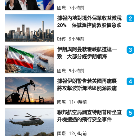
國際
7小時前
據報內地對境外保單收益徵稅
2
20% 保誠滙控倫敦股價急跌
財經
9小時前
伊朗與阿曼就霍峽航道達一
3
致 大部分經伊朗領海
國際
9小時前
據報伊朗警告若美國再施襲
4
將攻擊波斯灣地區能源設施
國際
11小時前
聯邦航空局調查特朗普所坐直
5
升機遭遇的飛行安全事件
國際
12小時前