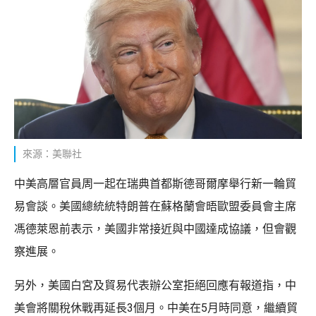
來源：美聯社
中美高層官員周一起在瑞典首都斯德哥爾摩舉行新一輪貿
易會談。美國總統統特朗普在蘇格蘭會晤歐盟委員會主席
馮德萊恩前表示，美國非常接近與中國達成協議，但會觀
察進展。
另外，美國白宮及貿易代表辦公室拒絕回應有報道指，中
美會將關稅休戰再延長3個月。中美在5月時同意，繼續貿