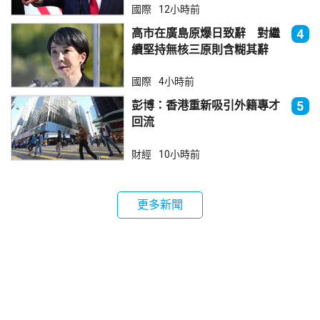
國際
12小時前
高市在廣島原爆日致辭 對繼
4
續堅持無核三原則含糊其辭
國際
4小時前
彭博：香港重新吸引外籍專才
5
回流
財經
10小時前
更多新聞