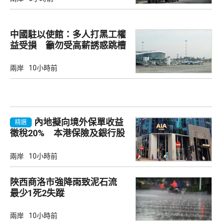
中國駐以使館：多人打黑工權
益受損 籲勿受高薪誘惑跳槽
兩岸
10小時前
內地擬向境外保單收益
精選
徵稅20% 本港保險及銀行股
承壓
兩岸
10小時前
陜西商洛市強降雨致泥石流
最少1死2失蹤
兩岸
10小時前