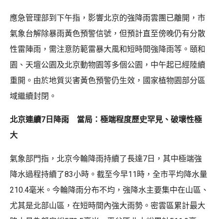
應急管理部到下午指，影響北京的強降雨雲團已離開，市
氣象台解除暴雨黃色預警信號，但預計直至傍晚仍有分散
性雷陣雨，需注意防範雷暴大風和短時間強降雨等。頤和
園、天壇公園及北京動物園等多個公園，中午起已經陸續
重開。由於地質災害黃色預警仍生效，國家植物園部分區
域繼續封閉。
北京連續7日降雨 當局：極端程度歷史罕見、破壞性極
大
氣象部門指，北京今輪降雨持續了長達7日，其中極端強
降水過程持續了83小時。截至今早11時，全市平均降水量
210.4毫米。今輪降雨分布不均，強降水主要集中在山區、
尤其是北部山區，在短時間內強大雨勢。密雲區累計最大