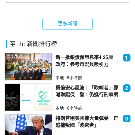
更多新聞
至 Hit 新聞排行榜
新一批銀債保證息率4.25厘
1
政府：參考市況具吸引力
本地
8小時前
藥倍安心風波｜「吹哨者」鄭
2
曦琳踢保 警：仍進行刑事調
查
本地
6小時前
特朗普稱美國擁大量彈藥 正
3
追捕叛國「洩密者」