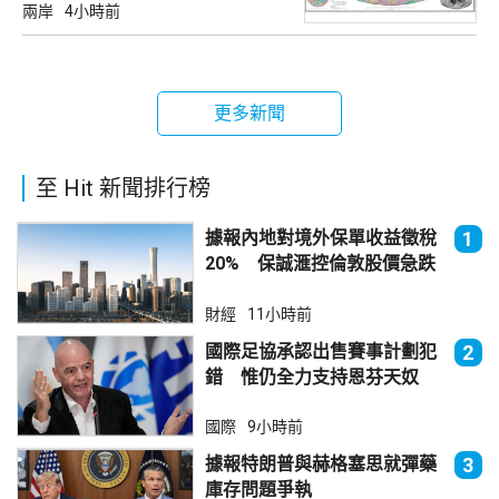
兩岸
4小時前
更多新聞
至 Hit 新聞排行榜
據報內地對境外保單收益徵稅
1
20% 保誠滙控倫敦股價急跌
財經
11小時前
國際足協承認出售賽事計劃犯
2
錯 惟仍全力支持恩芬天奴
國際
9小時前
據報特朗普與赫格塞思就彈藥
3
庫存問題爭執