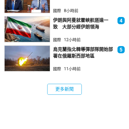
國際
8小時前
伊朗與阿曼就霍峽航道達一
4
致 大部分經伊朗領海
國際
12小時前
烏克蘭指北韓導彈部隊開始部
5
署在俄羅斯西部地區
國際
11小時前
更多新聞