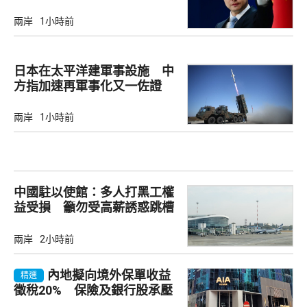
兩岸
1小時前
日本在太平洋建軍事設施 中
方指加速再軍事化又一佐證
兩岸
1小時前
中國駐以使館：多人打黑工權
益受損 籲勿受高薪誘惑跳槽
兩岸
2小時前
內地擬向境外保單收益
精選
徵稅20% 保險及銀行股承壓