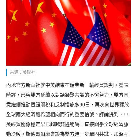
來源：美聯社
內地官方新華社就中美結束在瑞典新一輪經貿談判，發表
時評，形容雙方延續以對話凝聚共識的不懈努力，雙方同
意繼續推動暫緩關稅和反制措施多90日，再次向世界釋放
全球兩大經濟體希望相向而行的重要信號。評論提到，中
美經貿關係穩定早已超越雙邊範疇，直接關乎全球經濟脈
動冷暖，斯德哥爾摩會談為雙方進一步鞏固共識、加深互