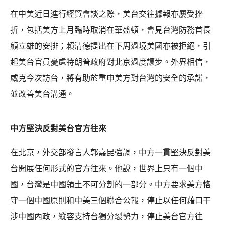
在中美近日進行經貿會談之際，美台交往據報亦屢受挫
折，包括美方上月臨時取消在華盛頓，會見台灣防務首長
顧立雄的安排；賴清德提出在下周過境美國亦被拒絕，引
起美台官員憂慮特朗普政府對北京過度讓步。外界相信，
威克今次訪台，將有助於重申美方對台灣的安全的承諾，
並改善美台溝通。
中方堅決反對美台官方往來
在北京，外交部發言人郭嘉昆強調，中方一貫堅決反對美
台開展任何形式的官方往來。他說，世界上只有一個中
國，台灣是中國領土不可分割的一部分。中方要求美方恪
守一個中國原則和中美三個聯合公報，停止以任何藉口干
涉中國內政，縱容支持台獨分裂勢力，停止美台官方往