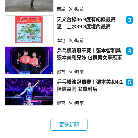
兩岸
3小時前
天文台錄36.9度有紀錄最高
3
溫 上水39.8度境內最高
本地
8小時前
乒乓橫濱冠軍賽丨張本智和與
4
張本美和兄妹 包攬男女單冠軍
體育
5小時前
乒乓橫濱冠軍賽丨張本美和4:2
5
挫陳幸同 女單封后
體育
6小時前
更多新聞