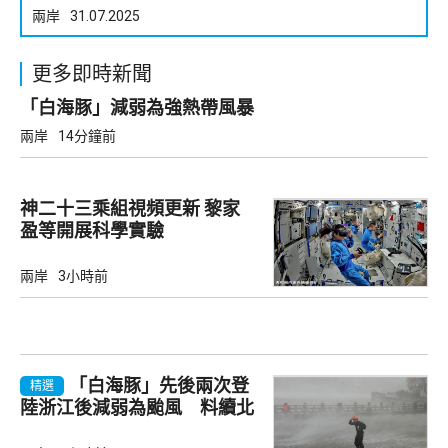
兩岸
31.07.2025
更多即時新聞
「白海豚」減弱為強熱帶風暴
兩岸
14分鐘前
神二十三乘組視頻更新 黎家
盈等開展科學實驗
兩岸
3小時前
「白海豚」先後兩次登
精選
陸浙江後減弱為颱風 料續北
上