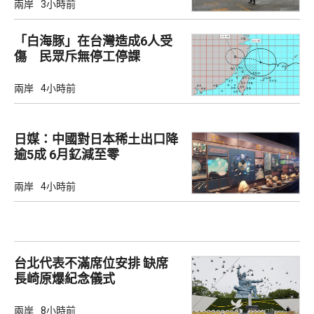
兩岸
3小時前
「白海豚」在台灣造成6人受
傷 民眾斥無停工停課
兩岸
4小時前
日媒：中國對日本稀土出口降
逾5成 6月釔減至零
兩岸
4小時前
台北代表不滿席位安排 缺席
長崎原爆紀念儀式
兩岸
8小時前