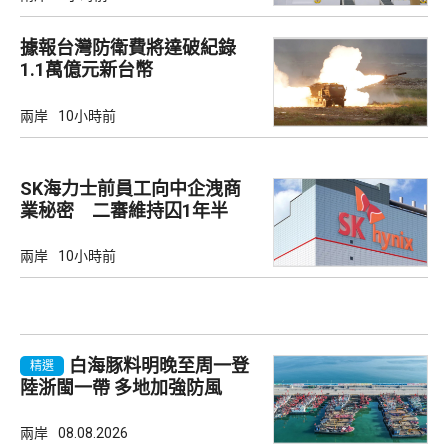
據報台灣防衛費將達破紀錄
1.1萬億元新台幣
兩岸
10小時前
SK海力士前員工向中企洩商
業秘密 二審維持囚1年半
兩岸
10小時前
白海豚料明晚至周一登
精選
陸浙閩一帶 多地加強防風
兩岸
08.08.2026