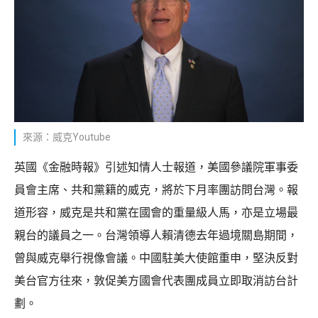
來源：威克Youtube
英國《金融時報》引述知情人士報道，美國參議院軍事委
員會主席、共和黨籍的威克，將於下月率團訪問台灣。報
道形容，威克是共和黨在國會的重量級人馬，亦是立場最
親台的議員之一。台灣領導人賴清德去年過境關島期間，
曾與威克舉行視像會議。中國駐美大使館重申，堅決反對
美台官方往來，敦促美方國會代表團成員立即取消訪台計
劃。