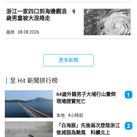
浙江一家四口到海邊觀浪 9
歲男童被大浪捲走
兩岸
08.08.2026
更多新聞
至 Hit 新聞排行榜
64歲外籍男子大埔行山暈倒
1
現場證實死亡
本地
4小時前
「白海豚」先後兩次登陸浙江
2
後減弱為颱風 料續北上