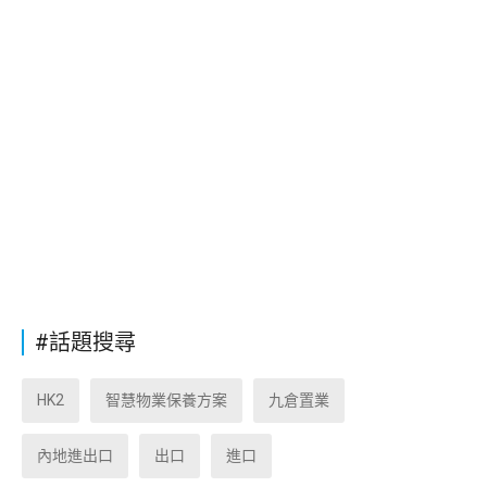
#話題搜尋
HK2
智慧物業保養方案
九倉置業
內地進出口
出口
進口