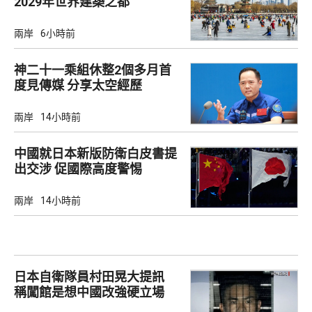
2029年世界建築之都
兩岸
6小時前
神二十一乘組休整2個多月首
度見傳媒 分享太空經歷
兩岸
14小時前
中國就日本新版防衛白皮書提
出交涉 促國際高度警惕
兩岸
14小時前
日本自衛隊員村田晃大提訊
稱闖館是想中國改強硬立場