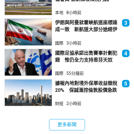
本地
8小時前
伊朗與阿曼就霍峽航道座標達
3
成一致 新航道大部分途經伊
朗領海
國際
3小時前
國際足協承認出售賽事計劃犯
4
錯 惟仍全力支持恩芬天奴
國際
55分鐘前
據報內地對境外保單收益徵稅
5
20% 保誠滙控倫敦股價急跌
財經
2小時前
更多新聞