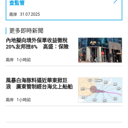
查監管
兩岸
31.07.2025
更多即時新聞
內地擬向境外保單收益徵稅
20%友邦挫8% 高盛：保險
股短期受壓
兩岸
1小時前
風暴白海豚料逼近華東掀巨
浪 廣東管制經台海北上船舶
兩岸
1小時前