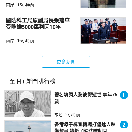
兩岸
15小時前
國防科工局原副局長張建華
受賄逾5000萬判囚10年
兩岸
16小時前
更多新聞
至 Hit 新聞排行榜
著名填詞人黎彼得逝世 享年76
1
歲
本地
9小時前
香港母子樟宜機場打傷途人咬
2
傷警員 被新加坡法院判囚