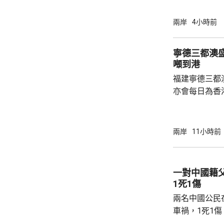
性，並頒令阻
決表示歡迎，
兩岸
4小時前
帶來的不利影
後，事實終將不辯自明。
寧德三都澳盛
里巴巴、百度
噸到港
中國軍方的實體
福建寧德三都
亦會每日為香
斥資200萬
能源，解決水電供應問
萬 要求研發大黃
兩岸
11小時前
國東南沿海，
第二長，擁有
的港灣，其中
一對中國籍
都澳等。 在三都澳，有漁民看中當地水質、水
1死1傷
流和水溫適合，設
兩名中國公民
車禍，1死1
傳媒報道，死