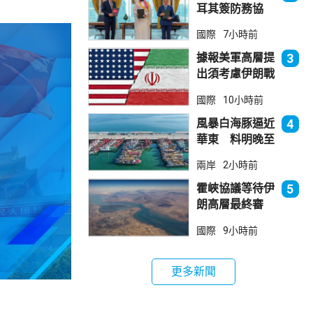
耳其簽防務協
議 伊朗籲穆斯
國際
7小時前
林團結
據報美軍高層提
3
出須考慮伊朗戰
事退出方案
國際
10小時前
風暴白海豚逼近
4
華東 料明晚至
周一登陸浙閩一
兩岸
2小時前
帶
霍峽協議等待伊
5
朗高層最終審
批 華府料重開
國際
9小時前
航道後解除封鎖
更多新聞