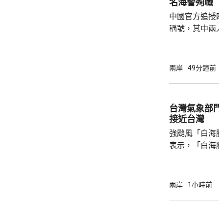
名海警殉職
中國官方追授
稱號，其中兩
中犧牲。與中
賓船隻期間，
意味中國時隔
兩岸
49分鐘前
2名海警人員殉職。 中國退役軍
的「中華英烈
去年8月11
台灣氣象部
追記一等功。
接近台灣
中不幸犧牲，同
強颱風「白海
表示，「白海
面，外圍環流
增大，預測「
台灣，中部山
兩岸
1小時前
區、桃園、新
的總雨量可達3