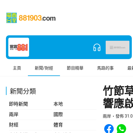
主頁
新聞/財經
節目精華
馬路的事
最
竹節
新聞分類
響應
即時新聞
本地
兩岸
國際
兩岸
發佈 31.0
Share to Face
Share t
財經
體育