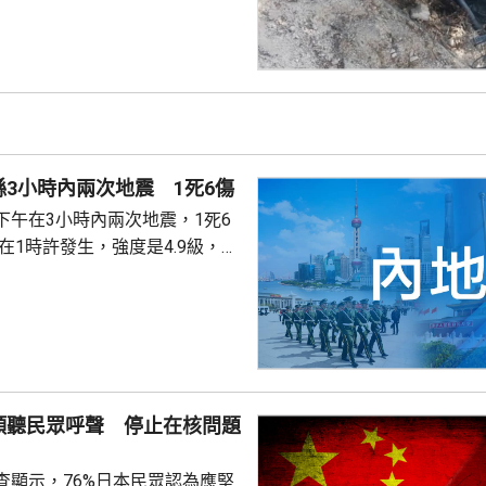
彎位落斜時，失控跌落懸崖，51
亡，年約30歲的女兒受傷送院救
安放在醫院，等待家屬認領。 中
館表示，收到中國公民傷亡信息
案警局及醫院，要求積極救治傷
死者遺體。使館已聯繫死者在國
3小時內兩次地震 1死6傷
家屬在泰國善後提...
下午在3小時內兩次地震，1死6
次3級地震，1人被倒塌的牆壓
輕傷。當局排查顯示，無主體房
100間屋受損。市抗震救災指揮
支救援力量合共180多人救災。
信、燃氣、水利和居民供水設施
傾聽民眾呼聲 停止在核問題
當地社會秩序穩定。
查顯示，76%日本民眾認為應堅