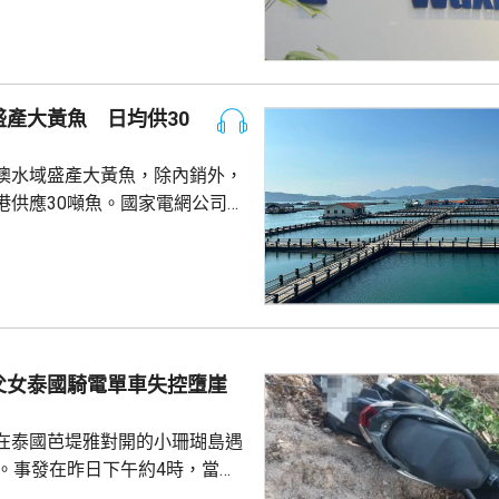
止執行決定。藥明康德對法院裁
認為此舉減輕公司被列入名單所
響，相信在客觀公平的司法審訊
 美國國防部6月將阿
產大黃魚 日均供30
及比亞迪等中國企業，列為支援
，多間被列入名單的公司事...
澳水域盛產大黃魚，除內銷外，
港供應30噸魚。國家電網公司就
元人民幣，為當地漁民提供可再生
題。 習近平批示60
魚人工繁殖技術 福建位於中
海岸線長達3320多公里，屬全國
豐富海洋資源。省內有22個較大
6個是深水港，包括廈門港和三
父女泰國騎電單車失控墮崖
...
在泰國芭堤雅對開的小珊瑚島遇
傷。事發在昨日下午約4時，當地
者是一對父女，當時騎租用的電