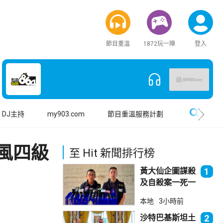
節目重溫
1872玩一陣
登入
搜尋
DJ主持
my903.com
節目重溫服務計劃
風四級
至 Hit 新聞排行榜
黃大仙企圖謀殺
1
及自殺案一死一
傷
本地
3小時前
沙特巴基斯坦土
2