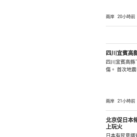
單車去到一處
歲父親當場死
兩岸
20小時前
治。死者遺體
國駐泰國大使
後，已聯繫辦
者，妥善保存
四川宜賓高縣
內的親屬，將為
四川宜賓高縣
傷。 首次地震在1時許發生，強度是4.9級，4
時後再錄得一
死，另有6人
屋倒塌，有約
部緊急調集17
兩岸
21小時前
震區電力、通
運行正常。 當局指，抗震救災各項工作正在緊
北京促日本
張有序進行，
上玩火
日本有民意調