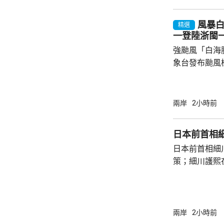
風暴
精選
一登陸浙閩
強颱風「白海
象台發布颱風
至周一清晨將
登陸，風暴中
級，陣風15
兩岸
2小時前
未來一日將有
雨，雨量達10
日本前首相
區仍有暴雨，
日本前首相細
400毫米，浙
策；細川護熙
上海市氣象台指
秋》月刊撰文
事論，令日中
正給日本國民
施，打破僵局
兩岸
2小時前
為，高市在與