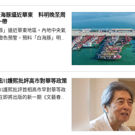
白海豚逼近華東 料明晚至周
一帶
豚」逼近華東地區。內地中央氣
橙色預警，預料「白海豚」明晚
在浙江舟山到福建福鼎一帶沿海
心經過的海域風力將達13至15
至17級；浙江、上海、江蘇等地，
大到暴雨，局部地區會有大暴
0至220毫米；未來三日華東地
細川護熙批評高市對華等政策
部分地區累計雨量可達200至
川護熙批評首相高市早對華等政
江東部局部更將超過600毫米。
在即將出版的新一期《文藝春
，「白海豚...
指，高市去年在國會發表台灣有
關係惡化，嚴重降溫的日中關係
帶來巨大損失。高市未有採取措
，難免被批評是不負責任。他認
美國總統特朗普會面時顯得過於