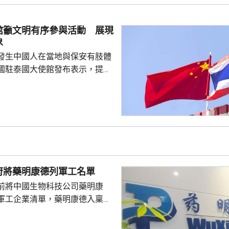
對美中的距離感和如何保持平衡
略。 對於上月國會通過
館籲文明有序參與活動 展現
皇室典範》，細川批評是執...
象
發生中國人在當地與保安有肢體
國駐泰國大使館發布表示，提醒
要遵守當地法律法規，文明有序
覺服從活動現場秩序和管理規
、禮貌待人，展現中國公民良好
當地民眾，珍惜和自覺維護「中
又指，參與活動的
好準備，了解活動規則，包括入
帶物品等要求，如發生糾紛或合
府將藥明康德列軍工名單
，應保持冷靜，依法理性維...
前將中國生物科技公司藥明康
軍工企業清單，藥明康德入稟法
決定。美國聯邦地區法院星期五
欠缺證據，證明有關決定的合理