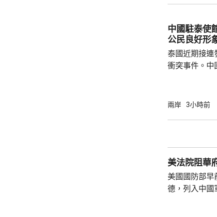
興奮，在處理
方面，看不出有什麼戰
中國駐泰使
修改後的新版《
公民良好形
泰國近期接連
衝突事件。中
到泰國的公民
參與活動，自
定，文明旅遊
兩岸
3小時前
形象，並尊重
泰一家親」傳統友誼。 使館
公民要提前做
場、拍攝、攜
美法院阻華
法權益受到侵害
美國國防部早
德，列入中國
院挑戰華府的
裁定，國防部