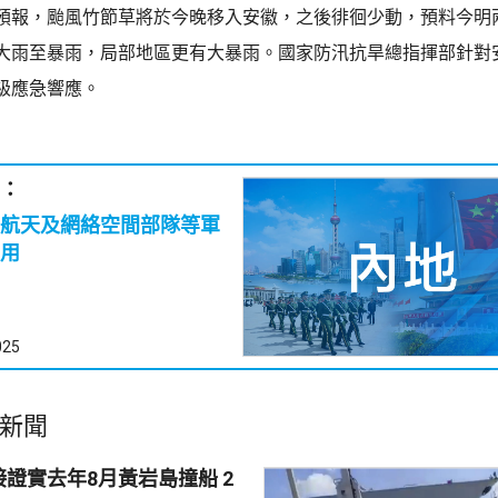
預報，颱風竹節草將於今晚移入安徽，之後徘徊少動，預料今明
大雨至暴雨，局部地區更有大暴雨。國家防汛抗旱總指揮部針對
級應急響應。
：
航天及網絡空間部隊等軍
用
025
新聞
證實去年8月黃岩島撞船 2