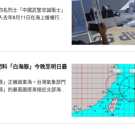
四名烈士「中國武警忠誠衛士」
人去年8月11日在海上維權行動
國海警船當日在黃岩島追逐菲律
與解放軍軍艦相撞的時間吻合，
一年首次間接證實撞船事件造成
人事務部主管
網」資料顯示，22歲的衣昕玉在
日參與南海一線維權行動犧牲，被
門料「白海豚」今晚至明日最
25歲的程龍同日在海上維權行動
樣追記一等功。...
豚」正橫過東海。台灣氣象部門
豚」的暴風圈逐漸接近北部海
亦開始影響北部陸地，沿海風浪
白海豚」會在今晚至明日最接近
區及北部預料有豪雨，新北市山
竹及苗栗山區昨日起至下星期二
00毫米。