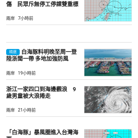
傷 民眾斥無停工停課雙重標
準
兩岸
7小時前
白海豚料明晚至周一登
精選
陸浙閩一帶 多地加強防風
兩岸
19小時前
浙江一家四口到海邊觀浪 9
歲男童被大浪捲走
兩岸
21小時前
「白海豚」暴風圈進入台灣海