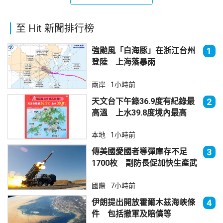
至 Hit 新聞排行榜
強颱風「白海豚」在浙江台州
1
登陸 上海落暴雨
兩岸
1小時前
天文台下午錄36.9度有紀錄最
2
高溫 上水39.8度境內最高
本地
1小時前
傳美國愛國者導彈庫存不足
3
1700枚 副防長促加快生產武
器
國際
7小時前
伊朗提出開放霍爾木茲海峽條
4
件 包括撤軍及賠償等