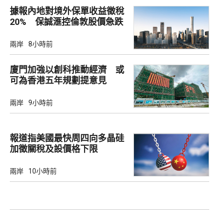
據報內地對境外保單收益徵稅
20% 保誠滙控倫敦股價急跌
兩岸
8小時前
廈門加強以創科推動經濟 或
可為香港五年規劃提意見
兩岸
9小時前
報道指美國最快周四向多晶硅
加徵關稅及設價格下限
兩岸
10小時前