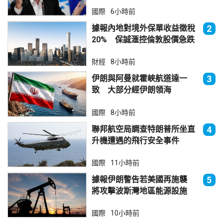
國際
6小時前
據報內地對境外保單收益徵稅
2
20% 保誠滙控倫敦股價急跌
財經
8小時前
伊朗與阿曼就霍峽航道達一
3
致 大部分經伊朗領海
國際
8小時前
聯邦航空局調查特朗普所坐直
4
升機遭遇的飛行安全事件
國際
11小時前
據報伊朗警告若美國再施襲
5
將攻擊波斯灣地區能源設施
國際
10小時前