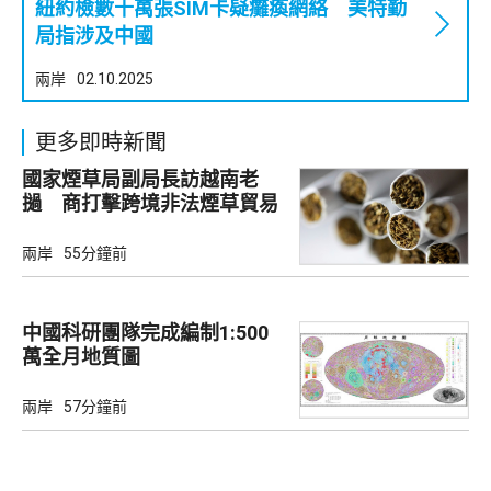
紐約檢數十萬張SIM卡疑癱瘓網絡 美特勤
局指涉及中國
兩岸
02.10.2025
更多即時新聞
國家煙草局副局長訪越南老
撾 商打擊跨境非法煙草貿易
兩岸
55分鐘前
中國科研團隊完成編制1:500
萬全月地質圖
兩岸
57分鐘前