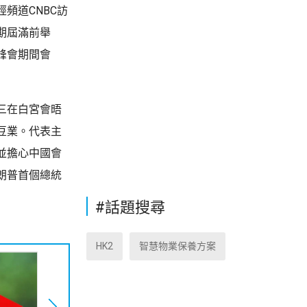
頻道CNBC訪
期屆滿前舉
峰會期間會
三在白宮會晤
豆業。代表主
並擔心中國會
朗普首個總統
#話題搜尋
HK2
智慧物業保養方案