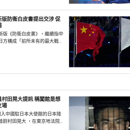
並經歷中國載人航天工程史上首
動。指令長張陸表示，中國天地
版防衛白皮書提出交涉 促
實戰考驗。無論是飛船遭受太空
惕
置、駐留周期動態調整、乘組換
新版《防衛白皮書》，繼續指中
急發射組織實施，整套...
日方構成「前所未有的最大戰略
出交涉；外交部言人林劍譴責日
黑指責中方，炒作所謂「中國威
國台灣事務，粗暴干涉中國內
強烈不滿、堅決反對，強調中國
正當合理。台灣是中國領土不可
，台灣問題純屬中國內政，如何
是中國人自己的事，不容日方置
晃大提訊 稱闖館是想
附屬島嶼自古就是中國固有領
立場
闖入中國駐日本大使館的日本陸
晃大 ，在東京地法院提
建築物、違反《槍刀法》和威脅