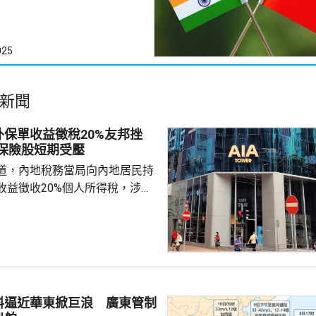
025
新聞
保單收益徵稅20%友邦挫
：保險股短期受壓
道，內地稅務當局向內地居民持
收益徵收20%個人所得稅，涉及
紅及預繳保費利息等收益。報道
州已有初步執法個案，但目前措
，具體適用範圍有待官方說明。
及銀行股表現。在英國上市的保
跌13%，滙豐倫敦亦曾跌7%，收
渣打倫敦曾跌7%，收市跌1.6%。
料逼近華東掀巨浪 廣東管制
邦保險(01299.HK)跌逾8%，