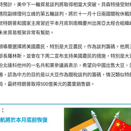
特預計，美中下一輪貿易談判將取得相當大突破。貝森特接受財經
務院副總理何立峰的第五輪談判，將於十一月十日兩國關稅休戰
統特朗普和國家主席習近平本月底到南韓慶州出席亞太經合組織
未來貿易框架非常有幫助。
領導層選擇將美國農民、特別是大豆農民，作為談判籌碼。他周
部長羅林斯，並會在下周二宣布支持美國農民的措施，特別是大
份北達科他州的一名共和黨參議員表示，希望向中國出售大豆，
場，認為中方的目的是以大豆作為關稅談判的籌碼，情況類似特
局，最終特朗普取得500億美元的農業銷售額。
：
航將於本月底前恢復