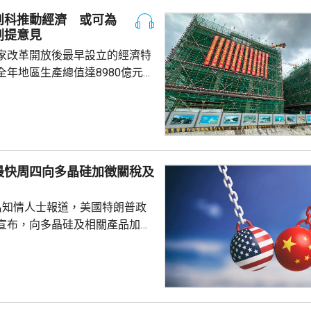
場一般認為的大額保單才被徵
創科推動經濟 或可為
於地方稅務當局接觸和處理數據
劃提意見
單退出和有退出收益，而當地稅
家改革開放後最早設立的經濟特
務局又有數據處理能力，就會徵稅。 受消...
全年地區生產總值達8980億元人
5.7%；今年首季則逾2226億
季增幅6.3%。當地近年加強透過
工程，加快建設多個科學城和實
投入將增超過3.5%。 為善
然資源，廈門亦建設全國唯一省
最快周四向多晶硅加徵關稅及
區，採用「政府統籌+市場化營
計已完成13個項目，並有54個重
名知情人士報道，美國特朗普政
..
宣布，向多晶硅及相關產品加徵
並對多晶硅、晶圓、電池及組件，
定最低進口價格。 多晶硅是
導體的關鍵原材料，華府的行動
國，以保護美國的多晶硅業界。