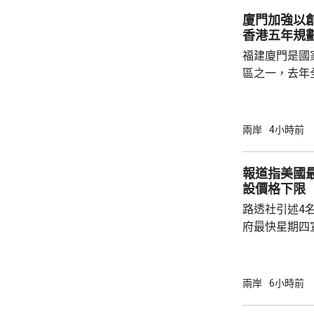
標準，並非市
廈門加強以
稅，可能取決
香港五年規
的效率；若保
福建廈門是國
區之一，去年
民幣，按年增長
元人民幣，按
創新科技引領
兩岸
4小時前
驗室等，預料科研
用沿海城市天
報道指美國
級海洋高新園
設價格下限
運」模式，累
路透社引述4
點推進項目，總.
府最快星期四
15%關稅，
以及太陽能板等設
太陽能板和半
兩岸
6小時前
相信是針對中