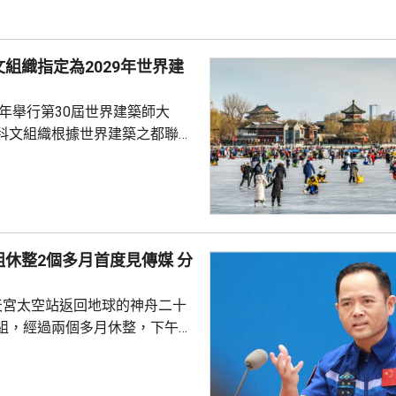
白宮都未對報道置評。
組織指定為2029年世界建
9年舉行第30屆世界建築師大
科文組織根據世界建築之都聯合
指定北京為2029年「世界建築之
未來的城市可持續發展願景，憑
合的傑出能力而獲此稱號。而北
建築遺產、蓬勃的城市轉型、面
休整2個多月首度見傳媒 分
願景，必將激發新一輪國際對
建築在提升人民生活質素，以及
天宮太空站返回地球的神舟二十
同遺產方面所發揮的...
組，經過兩個多月休整，下午在
行記者會，分享在太空的經歷。
在太空度過210天，創造中國單
留最長時間的紀錄，其間完成3