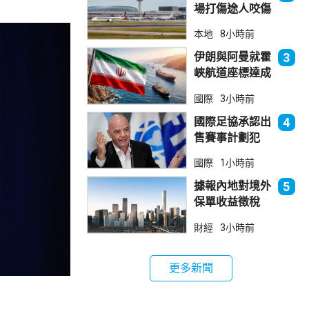
場打傷途人咬傷
警員 被新加坡
本地
8小時前
法院判囚
伊朗與阿曼就霍
3
峽航道座標達成
一致 新航道大
國際
3小時前
部分途經伊朗領
海
國際足協承認出
4
售賽事計劃犯
錯 惟仍全力支
國際
1小時前
持恩芬天奴
據報內地對境外
5
保單收益徵稅
20% 保誠滙控
財經
3小時前
倫敦股價急跌
更多新聞