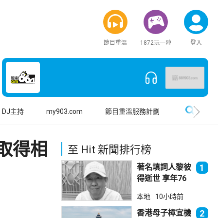
節目重溫
1872玩一陣
登入
搜尋
DJ主持
my903.com
節目重溫服務計劃
取得相
至 Hit 新聞排行榜
著名填詞人黎彼
1
得逝世 享年76
歲
本地
10小時前
香港母子樟宜機
2