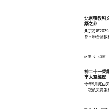
美國商務部與
北京獲教科文
築之都
北京將於202
會。聯合國教
委員會推薦，
都」。 教科文組織表示，北京擁有豐富的建築
遺產，與面向
兩岸
6小時前
藉兩者有機結
京卓爾不群的
神二十一乘組
向未來的發展
享太空經歷
話，深入探討
今年5月底由
後代守護人類共
一號航天員乘
北京航天城舉
神二十一乘組
個乘組在軌駐