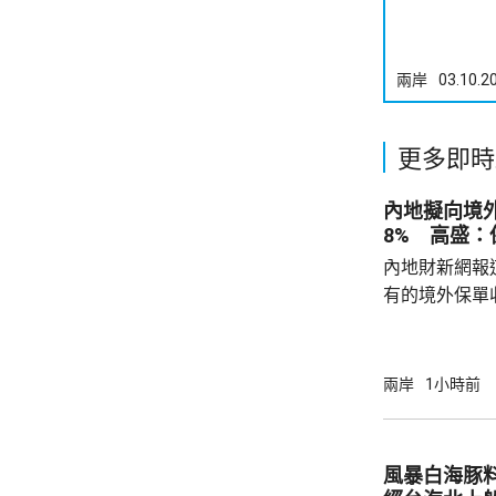
兩岸
03.10.2
更多即時
內地擬向境外
8% 高盛
內地財新網報
有的境外保單
香港保單的分
指，北京及杭
施未普遍推行
兩岸
1小時前
消息拖累保險
誠股價一度急
市跌4.7%，
風暴白海豚
至於今早港股，友