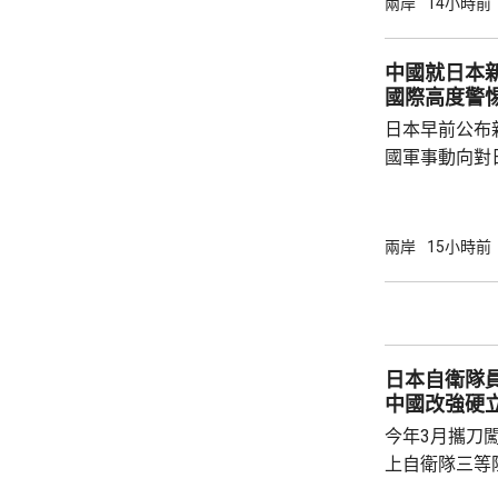
兩岸
14小時前
次出艙任務，
次太空應急行
中國就日本新
應急體系經歷
國際高度警
碎片撞擊的處
日本早前公布
船返回，還是應
國軍事動向對
挑戰，中方提
方再次無端抹
脅」，妄議中
兩岸
15小時前
政，中方對此
有關軍事活動
分割的一部分
解決台灣問題
日本自衛隊員村田
喙。釣魚島及
中國改強硬
土，...
今年3月攜刀
上自衛隊三等陸尉村田
訊，被控闖入