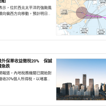
船舶
表示，位於西北太平洋的強颱風
續向偏西方向移動，預計明日日
島後移入東海，逐漸向華東沿海
象台發布颱風藍色預警。國家海
海浪橙色警報，預料未來一日東
6至10米巨浪，浙江近岸海域將
大浪。 廣東海事局決定
起，對經過台灣海峽南口北上的
管制，呼籲船舶選擇安全水域避
外保單收益徵稅20% 保誠
安全。
價急跌
網報道，內地稅務機關已開始對
徵收20%個人所得稅，以堵塞以
。報道引述稅務律師和香港保險
京和杭州已有徵稅案例，徵稅對
益和預繳保費利息收益。報道引
指，目前被徵稅的案例沒有明確