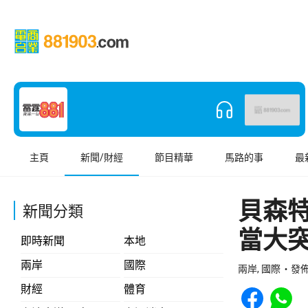
主頁
新聞/財經
節目精華
馬路的事
最
貝森
新聞分類
當大
即時新聞
本地
兩岸
國際
兩岸, 國際
發佈 
Share to Face
Share t
財經
體育