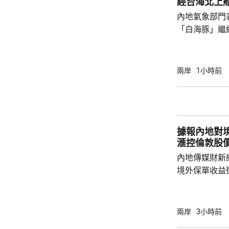
經台海北上
報71...
內地氣象部門
「白海豚」繼
間穿過琉球群
靠近。中央氣
洋預報台發布
兩岸
1小時前
海東部將出現
出現2至3米的中浪到
今日下午6時
船舶實施交通
據報內地對境
風，保障海上
滙控倫敦股
內地傳媒財新
境外保單收益
往的監管漏洞
業人士指，北
象包括分紅收
兩岸
3小時前
述保險業人士