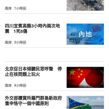
兩岸
1小時前
四川宜賓高縣3小時內兩次地
震 1死6傷
兩岸
3小時前
北京促日本傾聽民眾呼聲 停
止在核問題上玩火
兩岸
4小時前
外交部讚賞所羅門群島新政府
重申恪守一個中國原則