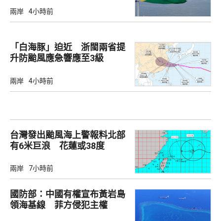
兩岸
4小時前
「白海豚」迫近 浙閩兩省提
升防颱風應急響應至3級
兩岸
4小時前
台灣發出颱風海上警報料北部
有6米巨浪 花蓮或38度
兩岸
7小時前
國防部：中國有權宣布黃岩島
領海基線 菲方侵犯主權