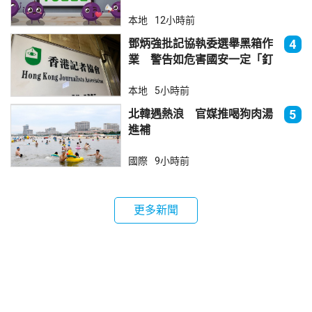
本地
12小時前
鄧炳強批記協執委選舉黑箱作
4
業 警告如危害國安一定「釘
死你」
本地
5小時前
北韓遇熱浪 官媒推喝狗肉湯
5
進補
國際
9小時前
更多新聞