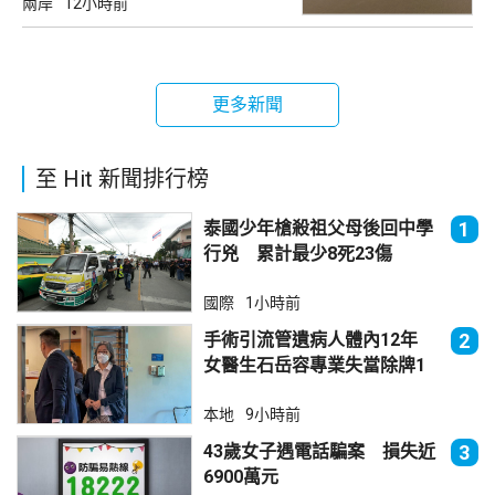
兩岸
12小時前
更多新聞
至 Hit 新聞排行榜
泰國少年槍殺祖父母後回中學
1
行兇 累計最少8死23傷
國際
1小時前
手術引流管遺病人體內12年
2
女醫生石岳容專業失當除牌1
個月
本地
9小時前
43歲女子遇電話騙案 損失近
3
6900萬元