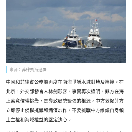
來源：菲律賓海巡署
中國和菲律賓公務船再度在南海爭議水域對峙及擦撞。在
北京，外交部發言人林劍形容，事實再次證明，菲方在海
上蓄意侵權挑釁，是導致局勢緊張的根源，中方敦促菲方
立即停止侵權挑釁和煽渲炒作，不要挑戰中方維護自身領
土主權和海域權益的堅定決心。