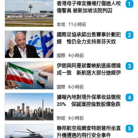
香港母子樟宜機場打傷途人咬
1
傷警員 被新加坡法院判囚
本地
11小時前
國際足協承認出售賽事計劃犯
2
錯 惟仍全力支持恩芬天奴
國際
4小時前
伊朗與阿曼就霍峽航道座標達
3
成一致 新航道大部分途經伊
朗領海
國際
6小時前
據報內地對境外保單收益徵稅
4
20% 保誠滙控倫敦股價急跌
財經
6小時前
聯邦航空局調查特朗普所坐直
5
升機遭遇的飛行安全事件