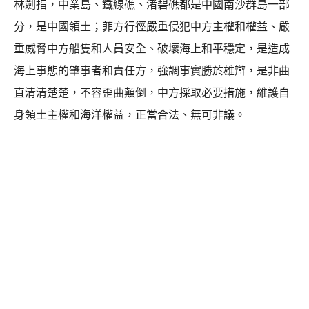
林劍指，中業島、鐵線礁、渚碧礁都是中國南沙群島一部
分，是中國領土；菲方行徑嚴重侵犯中方主權和權益、嚴
重威脅中方船隻和人員安全、破壞海上和平穩定，是造成
海上事態的肇事者和責任方，強調事實勝於雄辯，是非曲
直清清楚楚，不容歪曲顛倒，中方採取必要措施，維護自
身領土主權和海洋權益，正當合法、無可非議。