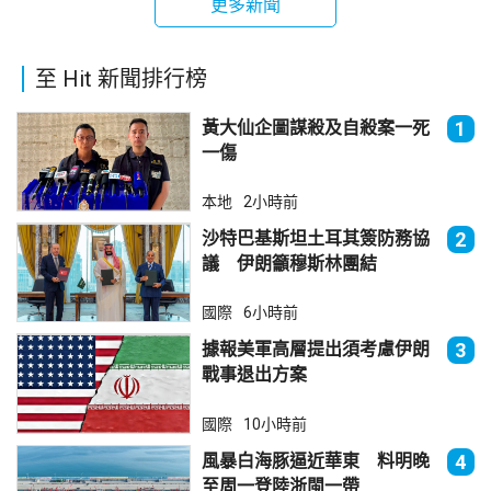
更多新聞
至 Hit 新聞排行榜
黃大仙企圖謀殺及自殺案一死
1
一傷
本地
2小時前
沙特巴基斯坦土耳其簽防務協
2
議 伊朗籲穆斯林團結
國際
6小時前
據報美軍高層提出須考慮伊朗
3
戰事退出方案
國際
10小時前
風暴白海豚逼近華東 料明晚
4
至周一登陸浙閩一帶