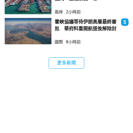
兩岸
2小時前
霍峽協議等待伊朗高層最終審
5
批 華府料重開航道後解除封
鎖
國際
8小時前
更多新聞