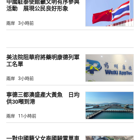
中國駐泰使館籲文明有序參與
活動 展現公民良好形象
兩岸
3小時前
美法院阻華府將藥明康德列軍
工名單
兩岸
3小時前
寧德三都澳盛產大黃魚 日均
供30噸到港
兩岸
11小時前
一對中國籍父女泰國騎電單車