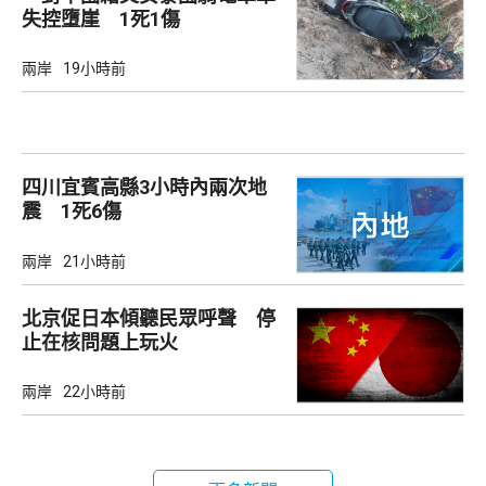
失控墮崖 1死1傷
兩岸
19小時前
四川宜賓高縣3小時內兩次地
震 1死6傷
兩岸
21小時前
北京促日本傾聽民眾呼聲 停
止在核問題上玩火
兩岸
22小時前