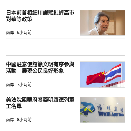
日本前首相細川護熙批評高市
對華等政策
兩岸
6小時前
中國駐泰使館籲文明有序參與
活動 展現公民良好形象
兩岸
7小時前
美法院阻華府將藥明康德列軍
工名單
兩岸
8小時前