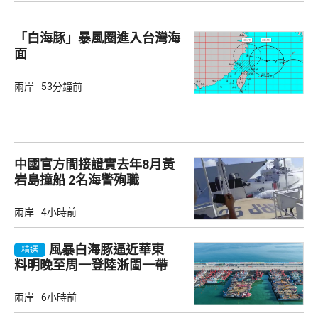
「白海豚」暴風圈進入台灣海
面
兩岸
53分鐘前
中國官方間接證實去年8月黃
岩島撞船 2名海警殉職
兩岸
4小時前
風暴白海豚逼近華東
精選
料明晚至周一登陸浙閩一帶
兩岸
6小時前