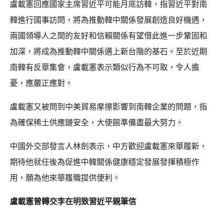
盧載憲回應國家主席習近平可能月底訪韓，指習近平對南
韓進行國事訪問，將為推動韓中關係發展創造良好機遇，
兩國領導人之間的友好和信賴關係有望借此進一步鞏固和
加深，將成為推動韓中關係邁上新台階的基石。至於近期
南韓有反華集會，盧載憲表示類似行為不可取，令人擔
憂，應嚴正應對。
盧載憲又被問到中美貿易摩擦影響到南韓企業的問題，指
為確保稀土供應鏈安全，大使館準備盡最大努力。
中國外交部發言人林劍表示，中方歡迎盧載憲來華履新，
期待他就任後為促進中韓關係健康穩定發展發揮積極作
用，願為他來華履職提供便利。
盧載憲曾轉交李在明致習近平親筆信