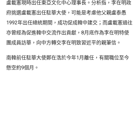
盧載憲現時出任東亞文化中心理事長。分析指，李在明政
府挑選盧載憲出任駐華大使，可能是考慮他父親盧泰愚
1992年出任總統期間，成功促成韓中建交；而盧載憲過往
亦曾經為促進韓中交流作出貢獻，8月底作為李在明特使
團成員訪華，向中方轉交李在明致習近平的親筆信。
南韓前任駐華大使鄭在浩於今年1月離任，有關職位至今
懸空約9個月。