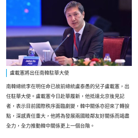
盧載憲將出任南韓駐華大使
南韓總統李在明任命已故前總統盧泰愚的兒子盧載憲，出
任駐華大使。盧載憲今日赴華履新，他抵達北京後見記
者，表示目前國際秩序面臨劇變，韓中關係亦迎來了轉捩
點，深感責任重大，他將為發展兩國睦鄰友好關係而竭盡
全力，全力推動韓中關係更上一個台階。