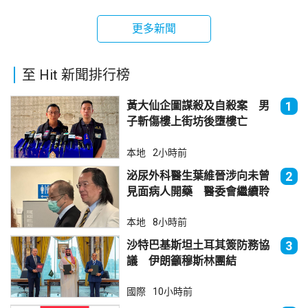
更多新聞
至 Hit 新聞排行榜
黃大仙企圖謀殺及自殺案 男
1
子斬傷樓上街坊後墮樓亡
本地
2小時前
泌尿外科醫生葉維晉涉向未曾
2
見面病人開藥 醫委會繼續聆
訊
本地
8小時前
沙特巴基斯坦土耳其簽防務協
3
議 伊朗籲穆斯林團結
國際
10小時前