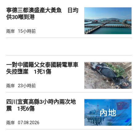
寧德三都澳盛產大黃魚 日均
供30噸到港
兩岸
15小時前
一對中國籍父女泰國騎電單車
失控墮崖 1死1傷
兩岸
23小時前
四川宜賓高縣3小時內兩次地
震 1死6傷
兩岸
07.08.2026