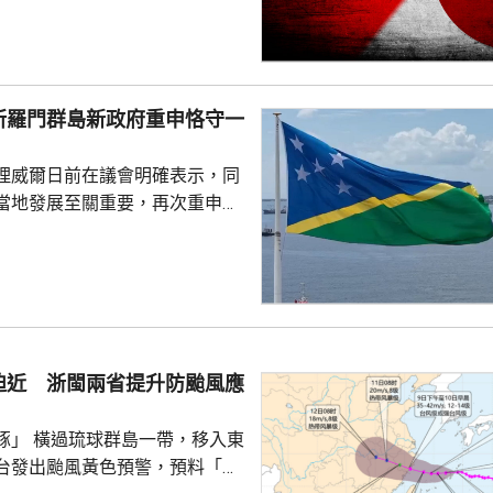
共享」構想。在北京，外交部發
指，民調結果充分反映日本主流
核立場，對來之不易的和平與繁
本官員公然炒作「核選項」、試
所羅門群島新政府重申恪守一
三原則」，暴露出日本右翼勢力
治、軍事野心，是拿一億多日本
理威爾日前在議會明確表示，同
人民的未來豪賭。 林劍指出，民心不...
當地發展至關重要，再次重申所
府將恪守一個中國原則。在北
言人林劍回應指，世界上只有一
是中國領土不可分割的一部分，
門群島新政府重申堅定恪守一個
有力維護雙邊關係政治基礎，亦
供了必要條件。 林劍表示，
迫近 浙閩兩省提升防颱風應
門群島持續深化新時代相互尊
的全面戰略夥伴關係，推動兩
豚」 橫過琉球群島一帶，移入東
台發出颱風黃色預警，預料「白