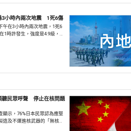
館表示，收到中國公民傷亡信息
案警局及醫院，要求積極救治傷
3小時內兩次地震 1死6傷
死者遺體。使館已聯繫死者在國
下午在3小時內兩次地震，1死6
家屬在泰國善後提...
次3級地震，1人被倒塌的牆壓
輕傷。當局排查顯示，無主體房
100間屋受損。市抗震救災指揮
支救援力量合共180多人救災。
信、燃氣、水利和居民供水設施
當地社會秩序穩定。
傾聽民眾呼聲 停止在核問題
查顯示，76%日本民眾認為應堅
製造及不運進核武器的「無核三
77%民眾反對美國將核武器部署