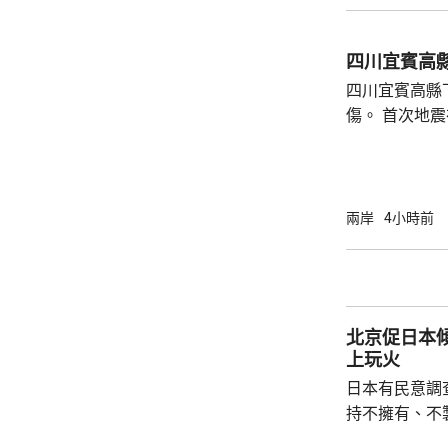
國駐泰國大使
後，已聯繫辦
四川宜賓高縣
者，妥善保存
四川宜賓高縣
內的親屬，將為
傷。 首次地震在1時許發生，強度是4.9級，4
時後再錄得一
死，另有6人
屋倒塌，有約
部緊急調集17
兩岸
4小時前
震區電力、通
運行正常。 當局指，抗震救災各項工作正在緊
張有序進行，
北京促日本
上玩火
日本有民意調
持不擁有、不
原則」；另有