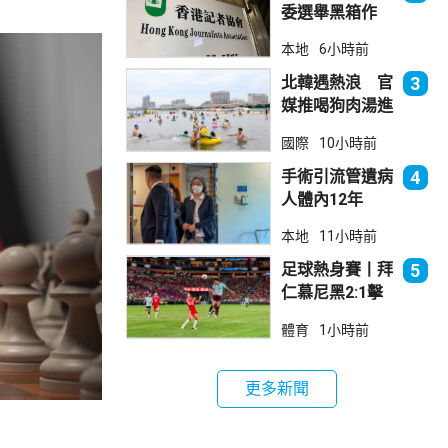
委選舉黑箱作
業 警告如危害
本地
6小時前
國安一定「釘死
你」
北韓遇熱浪 官
3
媒推喝狗肉湯進
補
國際
10小時前
手術引流管遺病
4
人體內12年
女醫生石岳容專
本地
11小時前
業失當除牌1個
月
足球熱身賽丨拜
5
仁慕尼黑2:1擊
敗阿士東維拉
體育
1小時前
更多新聞