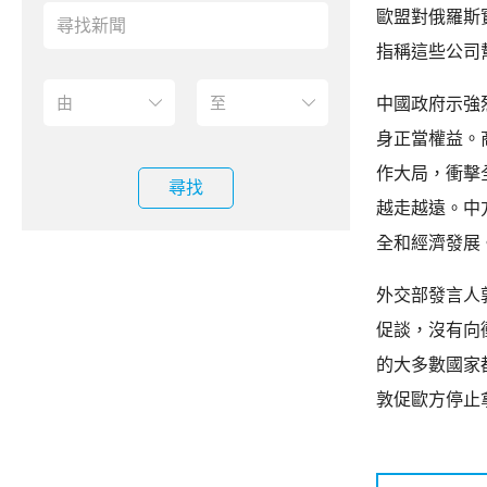
歐盟對俄羅斯
指稱這些公司
中國政府示強
身正當權益。
作大局，衝擊
尋找
越走越遠。中
全和經濟發展
外交部發言人
促談，沒有向
的大多數國家
敦促歐方停止