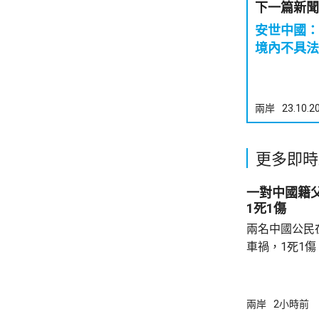
下一篇新聞
安世中國：
境內不具法
兩岸
23.10.2
更多即時
一對中國籍
1死1傷
兩名中國公民
車禍，1死1
傳媒報道，死
單車去到一處
歲父親當場死
兩岸
2小時前
治。死者遺體