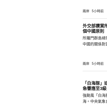
至日本的「核
言人林劍回應
兩岸
5小時前
民意的鮮明反
榮的珍惜。日
外交部讚賞
圖突破「無核
個中國原則
日益膨脹的政
所羅門群島總
中國的關係對
羅門群島新政
京，外交部發
個中國，台灣
兩岸
5小時前
中方讚賞所羅
中國原則，將
為深化彼此合作提
「白海豚」
中方願同所羅
急響應至3級
重、共同發展
強颱風「白海
國...
海。中央氣象