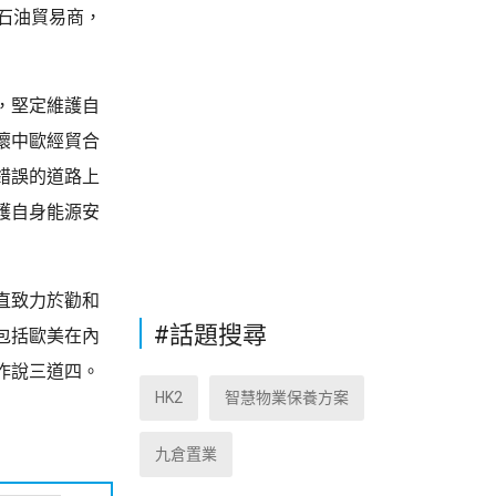
石油貿易商，
，堅定維護自
壞中歐經貿合
錯誤的道路上
護自身能源安
直致力於勸和
#話題搜尋
包括歐美在內
作說三道四。
HK2
智慧物業保養方案
九倉置業