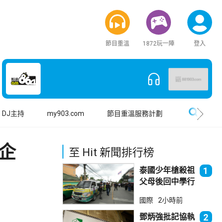
節目重溫
1872玩一陣
登入
搜尋
DJ主持
my903.com
節目重溫服務計劃
中企
至 Hit 新聞排行榜
泰國少年槍殺祖
1
父母後回中學行
兇 累計最少8
國際
2小時前
死23傷
鄧炳強批記協執
2