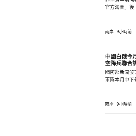
現象，花蓮縣
官方海圖」後
市...
海、領空和周
國海警亦在附
被菲方批評是非法行為。
兩岸
9小時前
曦強調，黃岩
和平、有效行
據國際法宣布
中國白俄今月
方行徑嚴重侵
空降兵聯合
國際關係基本準
國防部新聞發
軍隊本月中下旬
空降兵聯合訓
題，主要開展
剿與固守等演
兩岸
9小時前
聯訓，有助進
強兩軍務實合作。 兩國對上一次軍
7月，當時在
恐行動為背景的