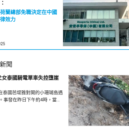
：
荷蘭總部免職決定在中國
律效力
025
新聞
父女泰國騎電單車失控墮崖
在泰國芭堤雅對開的小珊瑚島遇
傷。事發在昨日下午約4時，當地
者是一對父女，當時騎租用的電
彎位落斜時，失控跌落懸崖，51
亡，年約30歲的女兒受傷送院救
安放在醫院，等待家屬認領。 中