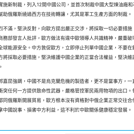
實施新制裁，列入12間中國公司，並首次制裁中國大型煉油廠和
幫助俄羅斯繞過西方在技術轉讓，尤其是軍工生產方面的制裁。
烈不滿，堅決反對，向歐方提出嚴正交涉，將採取一切必要措施
商務部發言人批評，歐方做法有違中歐領導人共識精神，嚴重破
全球能源安全。中方敦促歐方，立即停止列單中國企業，不要在
方將採取必要措施，堅決維護中國企業的正當合法權益，堅決維
。
郭嘉昆強調，中國不是烏克蘭危機的製造者，更不是當事方，一
衝突任何一方提供致命性武器，嚴格管控軍民兩用物項的出口。
都同俄羅斯開展貿易，歐方根本沒有資格對中俄企業正常交往合
拿中國說事、損害中方利益，這不利於中歐關係健康穩定發展。