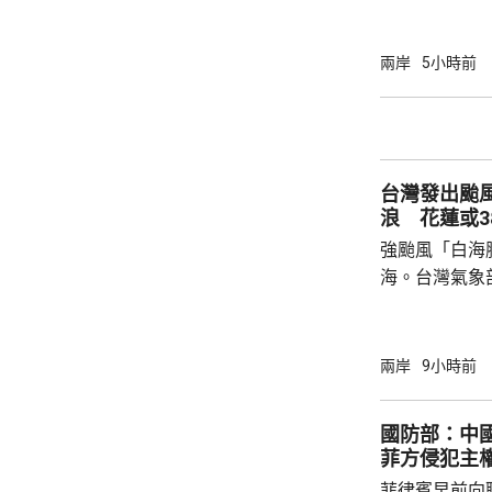
海豚」可能後
建北部沿海地
午及下午4時
兩岸
5小時前
福建省氣象台
建寧德一帶沿
目已全部停工
域避風，泉州
台灣發出颱
浙江省氣象台預
浪 花蓮或3
強颱風「白海
海。台灣氣象
海豚」過去3
部海面將構成
岸、蘭嶼、綠
兩岸
9小時前
北部海面及台
上，其中北部沿
國防部：中
門又指，受颱
菲方侵犯主
天氣高溫炎熱
菲律賓早前向