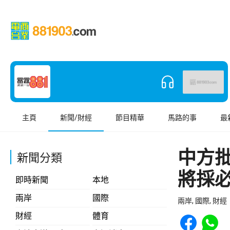
主頁
新聞/財經
節目精華
馬路的事
最
中方
新聞分類
將採
即時新聞
本地
兩岸
國際
兩岸, 國際, 財經
Share to Face
Share t
財經
體育