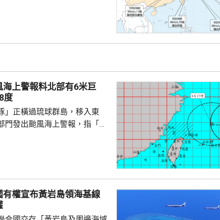
日下午至下周一早上在浙江到福
區登陸。浙江同福建兩省先後中
，提升防颱風應急響應至三級。
預計，白海豚將在浙江寧波至福
海登陸。沿海115個水上工程項
，290艘施工船全部進入安全水
以北19條客渡運航線已停航。
風海上警報料北部有6米巨
料「白海豚」有較...
8度
豚」正橫過琉球群島，移入東
部門發出颱風海上警報，指「白
小時的強度略為增強，對台灣北
威脅，預料今日兩日基隆北海
島、恆春半島及馬祖易有湧浪，
灣東半部海面浪高可達3米以
海或有6米以上巨浪。 氣象部
國有權宣布黃岩島領海基線
風外圍環流沉降影響，台灣多地
權
，宜蘭縣及花蓮縣可能出現焚風
聯合國交存「黃岩島及周邊海域