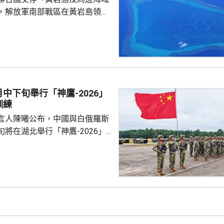
可能出現攝氏38度高溫，台北
，解放軍南部戰區在黃岩島領
邊海空域組織海空聯合演訓，中
近海域組織維權執法管控演練，
 國防部新聞發言人陳
島是中國固有領土，中方持續、
使主權和管轄權，是唯一有權依
黃岩島領海基線的國家，譴責菲
中下旬舉行「神鷹-2026」
犯中國領土主權，違反國際法與
訓練
則，非法無效，而中方組織...
言人陳曦公布，中國與白俄羅斯
將在湖北舉行「神鷹-2026」
練，以聯合城鎮反恐行動為課
偵察與反偵察、奪控與防衛、清
練，是雙方第4次舉行有關系列
一步提升參訓部隊實戰能力，加
演是在前年
白俄羅斯布列斯特附近舉行以反
「雄鷹突擊-2024」陸軍聯合