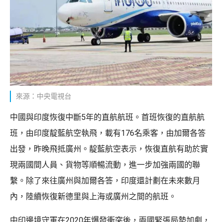
來源：中央電視台
中國與印度恢復中斷5年的直航航班。首班恢復的直航航
班，由印度靛藍航空執飛，載有176名乘客，由加爾各答
出發，昨晚飛抵廣州。靛藍航空表示，恢復直航有助於實
現兩國間人員、貨物等順暢流動，進一步加強兩國的聯
繫。除了來往廣州與加爾各答，印度還計劃在未來數月
內，陸續恢復新德里與上海或廣州之間的航班。
中印邊境守軍在2020年爆發衝突後，兩國緊張局勢加劇，