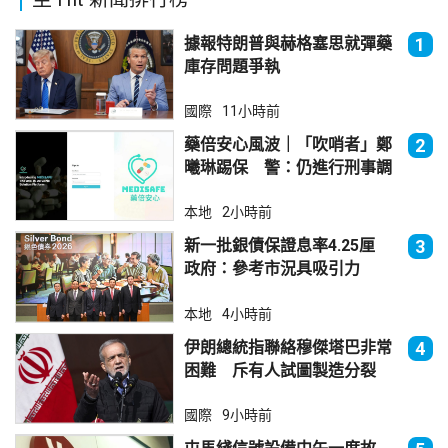
據報特朗普與赫格塞思就彈藥
1
庫存問題爭執
國際
11小時前
藥倍安心風波｜「吹哨者」鄭
2
曦琳踢保 警：仍進行刑事調
查
本地
2小時前
新一批銀債保證息率4.25厘
3
政府：參考市況具吸引力
本地
4小時前
伊朗總統指聯絡穆傑塔巴非常
4
困難 斥有人試圖製造分裂
國際
9小時前