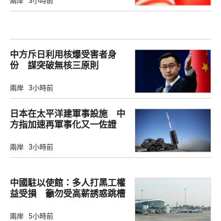
兩岸
3小時前
中方斥日利用核爆受害者身
份 謀突破無核三原則
兩岸
3小時前
日本在太平洋建軍事設施 中
方指加速再軍事化又一佐證
兩岸
3小時前
中國駐以使館：多人打黑工權
益受損 籲勿受高薪誘惑跳槽
兩岸
5小時前