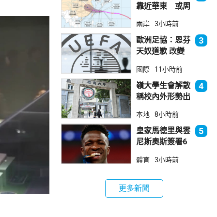
靠近華東 或周
日登陸浙閩沿岸
兩岸
3小時前
歐洲足協：恩芬
3
天奴道歉 改變
不了抵制世界盃
國際
11小時前
立場
嶺大學生會解散
4
稱校內外形勢出
現變化
本地
8小時前
皇家馬德里與雲
5
尼斯奧斯簽署6
年新約
體育
3小時前
更多新聞