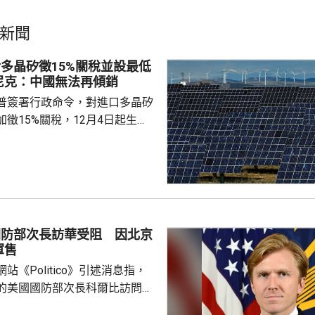
新聞
多晶矽徵15%關稅並設最低
尼克：中國無法再傾銷
普簽署行政命令，對進口多晶矽
徵15%關稅，12月4日起生
業在美國設廠，制衡中國的晶片
。特朗普又對進口多晶矽和相關
價格，其中多晶矽每公斤21美
100美元；太陽能電池每瓦22
瓦38美仙。 公告又授權
劃，若企業承諾在美國建設、翻
國防部次長訪華受阻 因北京
矽、晶圓或太陽能電池等生產設
軍售
1月20日前...
站《Politico》引述消息指，
的美國國防部次長科爾比訪問中
，形容北京對此態度冷淡，原因