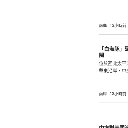
元。網上及網
為下周三。 宇樹科技今次IPO採用戰略配售、
網下發行與網
開發行新股4
兩岸
13小時前
總股本比例為1
萬股，網下初
戰略配售數量
「白海豚」
樹科技總股本..
閩
位於西北太平
華東沿岸，中
計「白海豚」
海，之後移動
一早上在浙江
兩岸
13小時前
12至14級。 中央氣象台研判，「白海豚」登
陸後繼續向西
西行，在南方
統結合，可能
中方對美國
雨影響。國家海