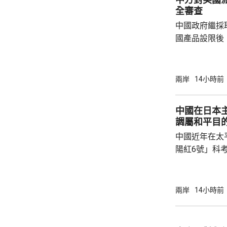
全審查
中國政府繼採
國產品設限後
告，對美國網絡安
Network
公告指，為保
兩岸
14小時前
行，防範網絡
依據《國家安
中國在日本
拓產品實施網絡安全審
調屬和平目
美國採取5項
中國近年在太
兩用物項對出口管
陽紅6號」科
的專屬經濟區
海底開採潛在
林劍回應說，
兩岸
14小時前
和平目的，嚴
人類對海洋的
益。 至於中國航母「遼寧艦」去年6月進入太