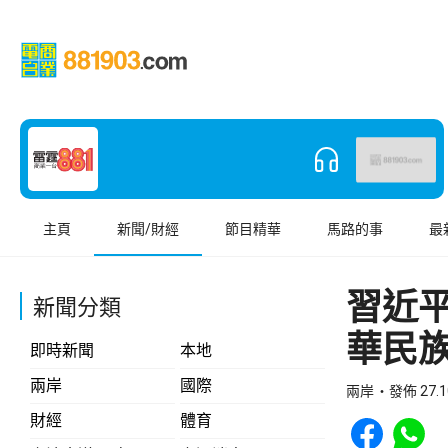
主頁
新聞/財經
節目精華
馬路的事
最
習近
新聞分類
華民
即時新聞
本地
兩岸
國際
兩岸
發佈 27.1
Share to Face
Share t
財經
體育