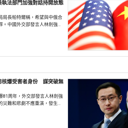
美執法部門加強對話持開放態
劍強調，中國一貫奉行防禦性國
艦在有關海域活動完全符...
局局長帕特爾稱，希望與中俄合
罪。中國外交部發言人林劍強
美國執法部門加強對話溝通持開
繼續本著平等、尊重和互惠精
展執法領域合作。至於雙方是否
行動和人員交流，要向主管部門
用核爆受害者身份 謀突破無
爆81周年，外交部發言人林劍強
的災難和悲劇不應重演，發生核
更應反思銘記，日本軍國主義侵
長鳴。 林劍批評，日本
篡改歷史事實，政治利用「核爆