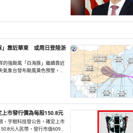
12月批准110億美元的對台軍
口限制、台海局勢，以至解放軍
活動而動盪不安，五角大樓官員
穩定兩國關係，他最近數月一直
問邀請，並在中國國防大學發表
豚」靠近華東 或周日登陸浙
部官員與北...
洋的強颱風「白海豚」繼續靠近
央氣象台發布颱風黃色預警，指
以每小時15至20公里的速度向偏
強度變化不大或略有增強，今日
群島後移入東海，其後移速減慢
海靠近，可能後日下午至下周一
福建北部沿海地區登陸，登陸強
上市發行價為每股150.8元
颱風級，登陸後向西偏北方向移
頭、宇樹科技發公告，確定上市
減弱。專家表示，「白海豚」後
50.8元人民幣，發行市值609億
強，風雨影響範圍較大，...