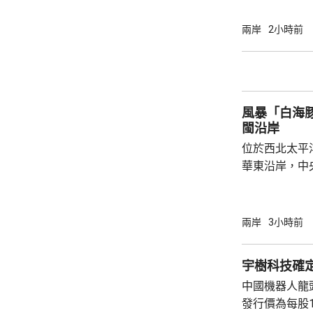
是不滿華府去年
售案。 報道指，科爾比認為美中關係過去一年
兩岸
2小時前
因為關稅、出
在南海的軍事
訪問中國有助
爭取中方的訪
風暴「白海
演講，要求國防
閩沿岸
位於西北太平
華東沿岸，中
「白海豚」將
西方向移動，
日間穿過琉球
兩岸
3小時前
逐漸向華東沿
早上在浙江到
宇樹科技確定
度為颱風或強
中國機器人龍
動，強度逐漸
發行價為每股1
續帶來的降雨較