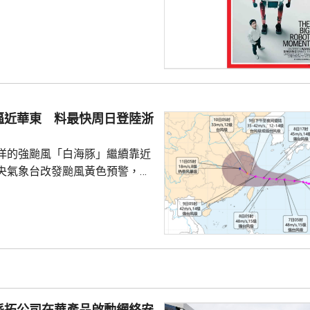
下申購日為下周一，繳款截止日
上發行相結合的方式進行，擬公
040多萬股，擬發行數量佔發行後
0%。網上初始發行數量為647
始發行數量為2580多萬股，初始
約為809萬股。發行完成後，宇
逼近華東 料最快周日登陸浙
.
洋的強颱風「白海豚」繼續靠近
央氣象台改發颱風黃色預警，預
明日日間穿過琉球群島後移入東
速度減慢，可能周日下午至下周
到福建北部沿岸地區登陸，風力
北移動，並逐漸減弱；亦有可能
迴旋2至3日；或北上與西風帶系
為北方帶來時間長、範圍大的風
派拓公司在華產品啟動網絡安
洋預報台發布海浪橙...