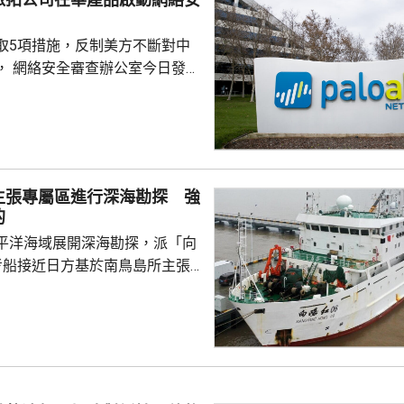
取5項措施，反制美方不斷對中
， 網絡安全審查辦公室今日發公
全公司、派拓（Palo Alto
s）在華銷售產品啟動網絡安全審查。
障關鍵信息基礎設施安全穩定運
安全風險隱患，維護國家安全，
全法》及《網絡安全法》，對派
主張專屬區進行深海勘探 強
查。 商務部昨日宣布對
的
反制措施，包括加強無人機相關
平洋海域展開深海勘探，派「向
...
考船接近日方基於南鳥島所主張
。被問到中方是否計劃在太平洋
的稀土資源，中國外交部發言人
中方開展的海洋科研活動服務是
格遵守國際法規定，旨在提升全
科學認知、促進國際社會整體利