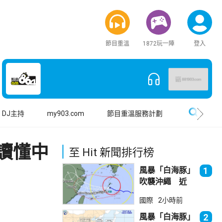
節目重溫
1872玩一陣
登入
搜尋
DJ主持
my903.com
節目重溫服務計劃
讀懂中
至 Hit 新聞排行榜
風暴「白海豚」
1
吹襲沖繩 近
500航班取消
國際
2小時前
風暴「白海豚」
2