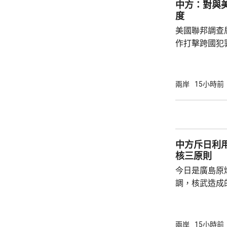
中方：對與
平洋區域，林
度
防政策，中國軍
美國聯邦調查
作打擊跨國犯
調，中方對與
放態度，願意
神，與美方開
兩岸
15小時前
展開聯合抓捕
詢問。
中方斥日利
核三原則
今日是廣島原
調，核武造成
爆的特定背景
略擴張的教訓必須警鐘
右翼勢力長期
兩岸
15小時前