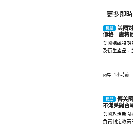
更多即時
美國對
精選
價格 盧特
美國總統特朗
及衍生產品，加
效，以鼓勵企
和太陽能發展
產品設定最低
兩岸
1小時前
元；晶圓每公斤
美仙；太陽能組件每
商務部制定計
傳美
精選
新或擴建多晶
不滿美對台
施，並在2029年
美國政治新聞網
負責制定政策
國的計劃受阻