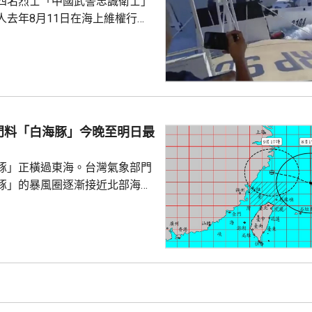
四名烈士「中國武警忠誠衛士」
人去年8月11日在海上維權行動
國海警船當日在黃岩島追逐菲律
與解放軍軍艦相撞的時間吻合，
一年首次間接證實撞船事件造成
人事務部主管
網」資料顯示，22歲的衣昕玉在
日參與南海一線維權行動犧牲，被
門料「白海豚」今晚至明日最
25歲的程龍同日在海上維權行動
樣追記一等功。...
豚」正橫過東海。台灣氣象部門
豚」的暴風圈逐漸接近北部海
亦開始影響北部陸地，沿海風浪
白海豚」會在今晚至明日最接近
區及北部預料有豪雨，新北市山
竹及苗栗山區昨日起至下星期二
00毫米。