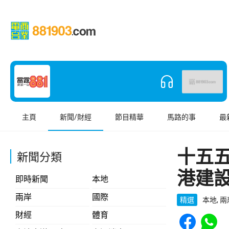
主頁
新聞/財經
節目精華
馬路的事
最
十五
新聞分類
港建
即時新聞
本地
兩岸
國際
精選
本地, 
Share to Face
Share t
財經
體育