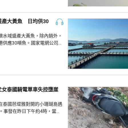
認為此舉減輕公司被列入名單所
響，相信在客觀公平的司法審訊
 美國國防部6月將阿
產大黃魚 日均供30
及比亞迪等中國企業，列為支援
，多間被列入名單的公司事...
澳水域盛產大黃魚，除內銷外，
港供應30噸魚。國家電網公司就
元人民幣，為當地漁民提供可再生
題。 習近平批示60
魚人工繁殖技術 福建位於中
海岸線長達3320多公里，屬全國
豐富海洋資源。省內有22個較大
6個是深水港，包括廈門港和三
父女泰國騎電單車失控墮崖
...
在泰國芭堤雅對開的小珊瑚島遇
傷。事發在昨日下午約4時，當地
者是一對父女，當時騎租用的電
彎位落斜時，失控跌落懸崖，51