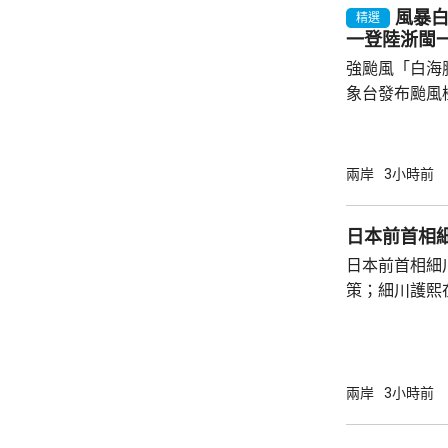
風暴
精選
一登陸浙閩
強颱風「白海
象台發布颱風
至周一清晨將
登陸，風暴中
級，陣風15
兩岸
3小時前
未來一日將有
雨，雨量達10
日本前首相
區仍有暴雨，
日本前首相細
400毫米，浙
策；細川護熙
上海市氣象台指
秋》月刊撰文
事論，令日中
正給日本國民
施，打破僵局
兩岸
3小時前
為，高市在與
興奮，在處理