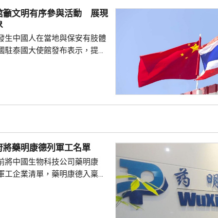
略。 對於上月國會通過
館籲文明有序參與活動 展現
皇室典範》，細川批評是執...
象
發生中國人在當地與保安有肢體
國駐泰國大使館發布表示，提醒
要遵守當地法律法規，文明有序
覺服從活動現場秩序和管理規
、禮貌待人，展現中國公民良好
當地民眾，珍惜和自覺維護「中
又指，參與活動的
好準備，了解活動規則，包括入
帶物品等要求，如發生糾紛或合
府將藥明康德列軍工名單
，應保持冷靜，依法理性維...
前將中國生物科技公司藥明康
軍工企業清單，藥明康德入稟法
決定。美國聯邦地區法院星期五
欠缺證據，證明有關決定的合理
止執行決定。藥明康德對法院裁