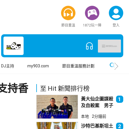
節目重溫
1872玩一陣
登入
搜尋
DJ主持
my903.com
節目重溫服務計劃
支持香
至 Hit 新聞排行榜
黃大仙企圖謀殺
1
及自殺案 男子
斬傷樓上街坊後
本地
2分鐘前
墮樓亡
沙特巴基斯坦土
2