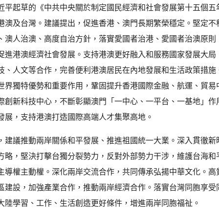
近平起草的《中共中央關於制定國民經濟和社會發展第十五個五
港澳及台灣。建議提出，促進香港、澳門長期繁榮穩定。堅定不
、澳人治澳、高度自治方針，落實愛國者治港、愛國者治澳原則
促進港澳經濟社會發展。支持港澳更好融入和服務國家發展大局
技、人文等合作，完善便利港澳居民在內地發展和生活政策措施
世界獨特優勢和重要作用，鞏固提升香港國際金融、航運、貿易
際創新科技中心，不斷彰顯澳門「一中心、一平台、一基地」作
發展，支持港澳打造國際高端人才集聚高地。
，建議推動兩岸關係和平發展、推進祖國統一大業。深入貫徹新
方略，堅決打擊台獨分裂勢力，反對外部勢力干涉，維護台海和
主導權主動權。深化兩岸交流合作，共同傳承弘揚中華文化。高
區建設，加強產業合作，推動兩岸經濟合作。落實台灣同胞享受
大陸學習、工作、生活創造更好條件，增進兩岸同胞福祉。