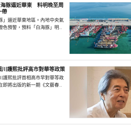
白海豚逼近華東 料明晚至周
一帶
豚」逼近華東地區。內地中央氣
橙色預警，預料「白海豚」明晚
在浙江舟山到福建福鼎一帶沿海
心經過的海域風力將達13至15
至17級；浙江、上海、江蘇等地，
大到暴雨，局部地區會有大暴
0至220毫米；未來三日華東地
細川護熙批評高市對華等政策
部分地區累計雨量可達200至
川護熙批評首相高市早對華等政
江東部局部更將超過600毫米。
在即將出版的新一期《文藝春
，「白海豚...
指，高市去年在國會發表台灣有
關係惡化，嚴重降溫的日中關係
帶來巨大損失。高市未有採取措
，難免被批評是不負責任。他認
美國總統特朗普會面時顯得過於
對美中的距離感和如何保持平衡