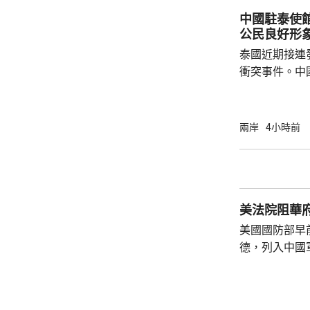
方面，看不出有什麼戰
中國駐泰使
修改後的新版《
公民良好形
泰國近期接連
衝突事件。中
到泰國的公民
參與活動，自
定，文明旅遊
兩岸
4小時前
形象，並尊重
泰一家親」傳統友誼。 使館
公民要提前做
場、拍攝、攜
美法院阻華
法權益受到侵害
美國國防部早
德，列入中國
院挑戰華府的
裁定，國防部
性，並頒令阻