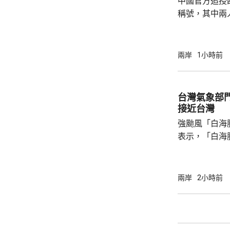
中國官方追授
稱號，其中兩
中犧牲。與中
賓船隻期間，
意味中國時隔
兩岸
1小時前
2名海警人員殉職。 中國退役軍
的「中華英烈
去年8月11
台灣氣象部
追記一等功。
接近台灣
中不幸犧牲，同
強颱風「白海
表示，「白海
面，外圍環流
增大，預測「
台灣，中部山
兩岸
2小時前
區、桃園、新
的總雨量可達3