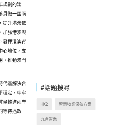
年規劃的建
移貫徹一國兩
，提升港澳依
，加強港澳與
。發揮港澳背
中心地位，支
用，推動澳門
時代黨解決台
#話題搜尋
平穩定，牢牢
質量推進兩岸
HK2
智慧物業保養方案
同等待遇政
九倉置業