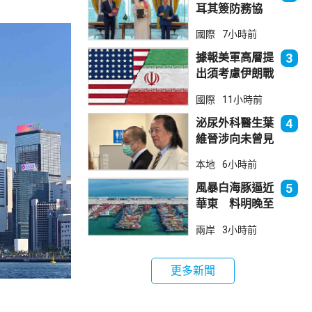
耳其簽防務協
議 伊朗籲穆斯
國際
7小時前
林團結
據報美軍高層提
3
出須考慮伊朗戰
事退出方案
國際
11小時前
泌尿外科醫生葉
4
維晉涉向未曾見
面病人開藥 醫
本地
6小時前
委會繼續聆訊
風暴白海豚逼近
5
華東 料明晚至
周一登陸浙閩一
兩岸
3小時前
帶
更多新聞