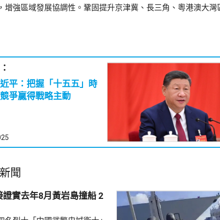
，增強區域發展協調性。鞏固提升京津冀、長三角、粵港澳大灣
：
近平：把握「十五五」時
競爭贏得戰略主動
025
新聞
證實去年8月黃岩島撞船 2