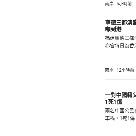
決表示歡迎，
兩岸
5小時前
帶來的不利影
後，事實終將不辯自明。
寧德三都澳盛
里巴巴、百度
噸到港
中國軍方的實體
福建寧德三都
亦會每日為香
斥資200萬
能源，解決水電供應問
萬 要求研發大黃
兩岸
12小時前
國東南沿海，
第二長，擁有
的港灣，其中
一對中國籍
都澳等。 在三都澳，有漁民看中當地水質、水
1死1傷
流和水溫適合，設
兩名中國公民
車禍，1死1
傳媒報道，死
單車去到一處