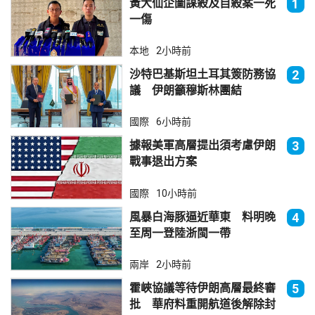
黃大仙企圖謀殺及自殺案一死
1
一傷
本地
2小時前
沙特巴基斯坦土耳其簽防務協
2
議 伊朗籲穆斯林團結
國際
6小時前
據報美軍高層提出須考慮伊朗
3
戰事退出方案
國際
10小時前
風暴白海豚逼近華東 料明晚
4
至周一登陸浙閩一帶
兩岸
2小時前
霍峽協議等待伊朗高層最終審
5
批 華府料重開航道後解除封