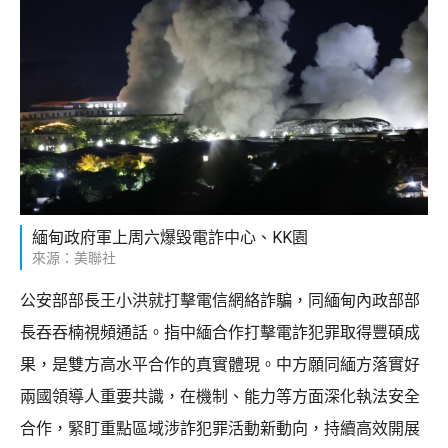
緬甸政府軍上周六爆毀電詐中心、KK園
來源：美聯社
公安部部長王小洪就打擊電信網絡詐騙，同緬甸內政部部
長吞吞楠視頻通話。指中緬合作打擊電詐犯罪取得豐碩成
果，是雙方高水平合作的真實體現。中方願同緬方落實好
兩國領導人重要共識，在機制、能力等方面深化執法安全
合作，緊盯重點區域涉詐犯罪活動新動向，持續高效開展