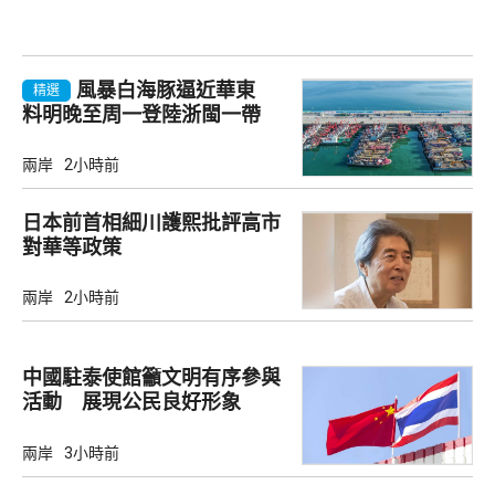
風暴白海豚逼近華東
精選
料明晚至周一登陸浙閩一帶
兩岸
2小時前
日本前首相細川護熙批評高市
對華等政策
兩岸
2小時前
中國駐泰使館籲文明有序參與
活動 展現公民良好形象
兩岸
3小時前