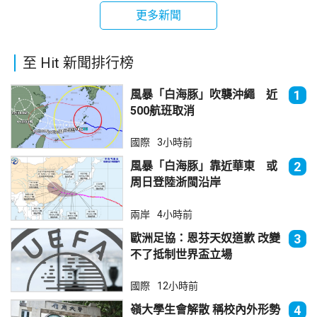
更多新聞
至 Hit 新聞排行榜
風暴「白海豚」吹襲沖繩 近
1
500航班取消
國際
3小時前
風暴「白海豚」靠近華東 或
2
周日登陸浙閩沿岸
兩岸
4小時前
歐洲足協：恩芬天奴道歉 改變
3
不了抵制世界盃立場
國際
12小時前
嶺大學生會解散 稱校內外形勢
4