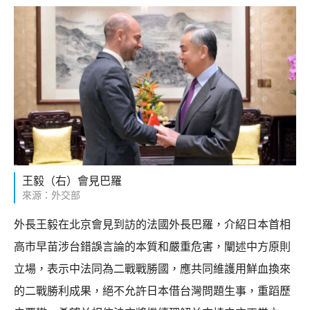
王毅（右）會見巴羅
來源：外交部
外長王毅在北京會見到訪的法國外長巴羅，介紹日本首相
高市早苗涉台錯誤言論的本質和嚴重危害，闡述中方原則
立場，表示中法同為二戰戰勝國，應共同維護用鮮血換來
的二戰勝利成果，絕不允許日本借台灣問題生事，重蹈歷