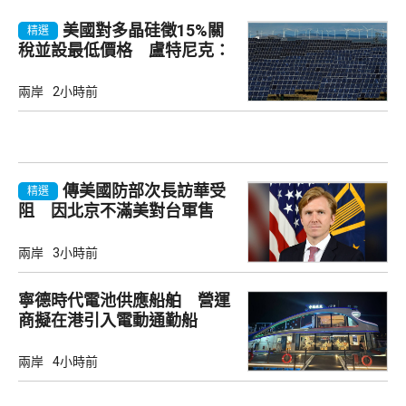
美國對多晶硅徵15%關
精選
稅並設最低價格 盧特尼克：
中國無法再傾銷
兩岸
2小時前
傳美國防部次長訪華受
精選
阻 因北京不滿美對台軍售
兩岸
3小時前
寧德時代電池供應船舶 營運
商擬在港引入電動通勤船
兩岸
4小時前