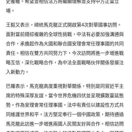
史覆轍。希望並相信法方將繼續理解並支持中方正當立
場。
王毅又表示，總統馬克龍正式開啟第4次對華國事訪問。
面對當前錯綜複雜的全球性挑戰，中法有必要加強溝通與
合作，承擔起作為大國和聯合國安理會常任理事國的共同
責任。相信在雙方共同努力下，今次訪問將進一步增進戰
略互信，深化戰略合作，為中法全面戰略伙伴關係發展注
入新動力。
巴羅表示，馬克龍高度重視對華關係，特別是同習近平主
席的特殊深厚友誼。當今世界危機四伏並呈現擴散蔓延態
勢。作為安理會常任理事國，法中有責任以建設性方式共
同維護世界和平。法方堅定奉行一個中國政策，期待通過
馬克龍此訪進一步增進兩國人民間友好與合作。相信訪問