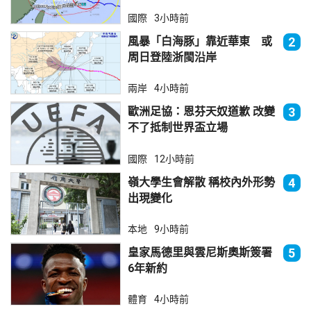
國際
3小時前
風暴「白海豚」靠近華東 或
2
周日登陸浙閩沿岸
兩岸
4小時前
歐洲足協：恩芬天奴道歉 改變
3
不了抵制世界盃立場
國際
12小時前
嶺大學生會解散 稱校內外形勢
4
出現變化
本地
9小時前
皇家馬德里與雲尼斯奧斯簽署
5
6年新約
體育
4小時前