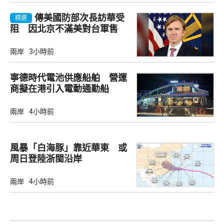
傳美國防部次長訪華受
精選
阻 因北京不滿美對台軍售
兩岸
3小時前
寧德時代電池供應船舶 營運
商擬在港引入電動通勤船
兩岸
4小時前
風暴「白海豚」靠近華東 或
周日登陸浙閩沿岸
兩岸
4小時前