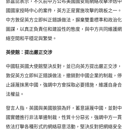
郭嘉昆表示，不久前中方公布美國國安局網絡攻擊滲透中
國國家授時中心的案件，英方正是實施攻擊的跳板之一。
中方敦促英方立即糾正錯誤做法，摒棄雙重標準和政治化
圖謀，以真正負責任和建設性的態度，與中方共同維護網
絡空間和平穩定與繁榮。
英使館：提出嚴正交涉
中國駐英國大使館堅決反對，並已向英方提出嚴正交涉，
敦促英方立即糾正錯誤做法，撤銷對中國企業的制裁，停
止誣蔑抹黑中國，強調中方會採取必要措施，維護自身合
法權益。
發言人指，英國與美國狼狽為奸，蓄意誣蔑中國，並對中
國實體進行非法單邊制裁，性質十分惡劣，強調中方一貫
依法打擊各種形式的網絡惡意活動，堅決反對把網絡安全