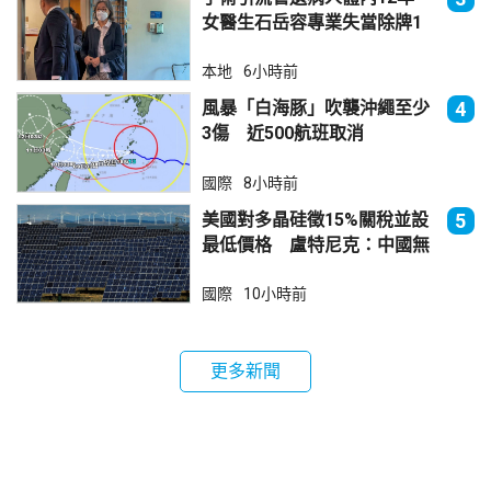
女醫生石岳容專業失當除牌1
個月
本地
6小時前
風暴「白海豚」吹襲沖繩至少
4
3傷 近500航班取消
國際
8小時前
美國對多晶硅徵15%關稅並設
5
最低價格 盧特尼克：中國無
法再傾銷
國際
10小時前
更多新聞