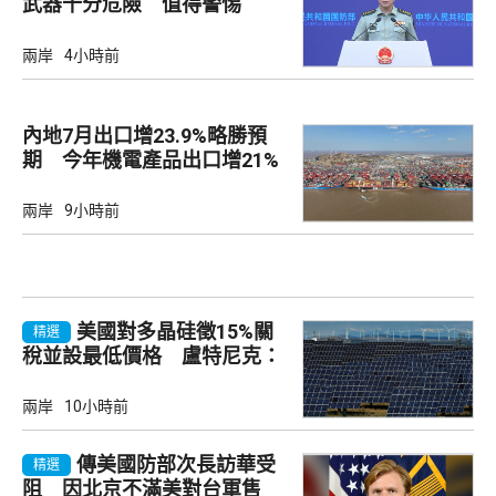
武器十分危險 值得警惕
兩岸
4小時前
內地7月出口增23.9%略勝預
期 今年機電產品出口增21%
兩岸
9小時前
美國對多晶硅徵15%關
精選
稅並設最低價格 盧特尼克：
中國無法再傾銷
兩岸
10小時前
傳美國防部次長訪華受
精選
阻 因北京不滿美對台軍售