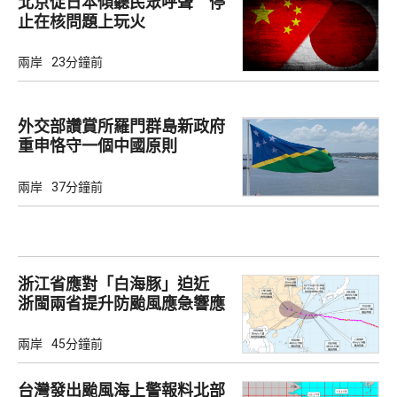
北京促日本傾聽民眾呼聲 停
止在核問題上玩火
兩岸
23分鐘前
外交部讚賞所羅門群島新政府
重申恪守一個中國原則
兩岸
37分鐘前
浙江省應對「白海豚」迫近
浙閩兩省提升防颱風應急響應
至3級
兩岸
45分鐘前
台灣發出颱風海上警報料北部