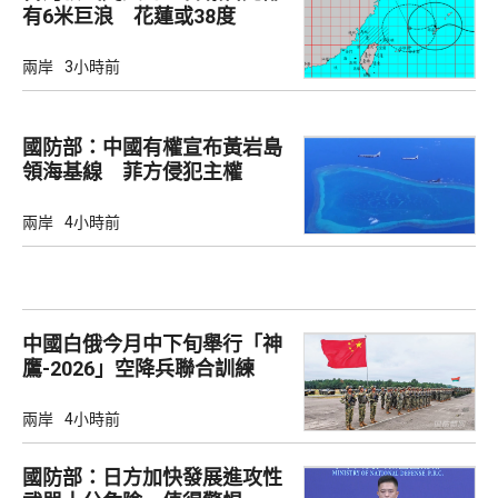
有6米巨浪 花蓮或38度
兩岸
3小時前
國防部：中國有權宣布黃岩島
領海基線 菲方侵犯主權
兩岸
4小時前
中國白俄今月中下旬舉行「神
鷹-2026」空降兵聯合訓練
兩岸
4小時前
國防部：日方加快發展進攻性