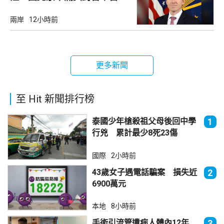
兩岸
12小時前
更多新聞
至 Hit 新聞排行榜
泰國少年槍殺祖父母後回中學
1
行兇 累計最少8死23傷
國際
2小時前
43歲女子遇電話騙案 損失近
2
6900萬元
本地
8小時前
手術引流管遺病人體內12年
3