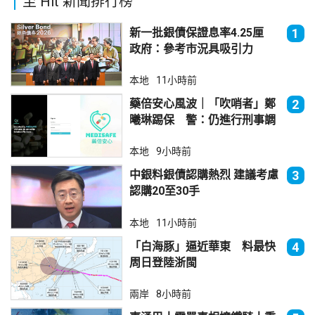
至 Hit 新聞排行榜
新一批銀債保證息率4.25厘
1
政府：參考市況具吸引力
本地
11小時前
藥倍安心風波｜「吹哨者」鄭
2
曦琳踢保 警：仍進行刑事調
查
本地
9小時前
中銀料銀債認購熱烈 建議考慮
3
認購20至30手
本地
11小時前
「白海豚」逼近華東 料最快
4
周日登陸浙閩
兩岸
8小時前