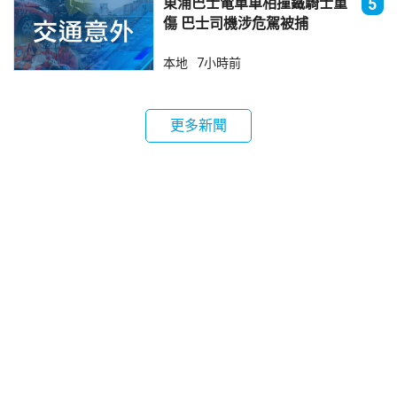
東涌巴士電單車相撞鐵騎士重
5
傷 巴士司機涉危駕被捕
本地
7小時前
更多新聞